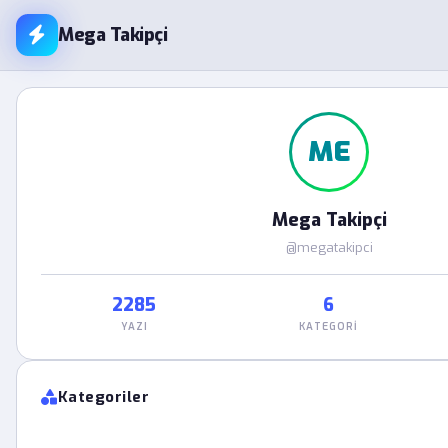
Mega Takipçi
ME
Mega Takipçi
@megatakipci
2285
6
YAZI
KATEGORI
Kategoriler