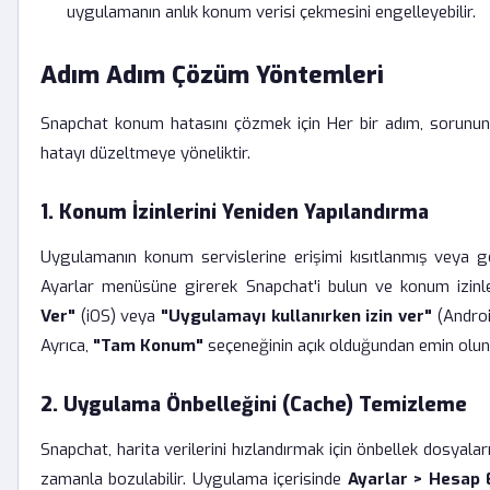
uygulamanın anlık konum verisi çekmesini engelleyebilir.
Adım Adım Çözüm Yöntemleri
Snapchat konum hatasını çözmek için Her bir adım, sorunun 
hatayı düzeltmeye yöneliktir.
1. Konum İzinlerini Yeniden Yapılandırma
Uygulamanın konum servislerine erişimi kısıtlanmış veya geçe
Ayarlar menüsüne girerek Snapchat'i bulun ve konum izinl
Ver"
(iOS) veya
"Uygulamayı kullanırken izin ver"
(Androi
Ayrıca,
"Tam Konum"
seçeneğinin açık olduğundan emin olun
2. Uygulama Önbelleğini (Cache) Temizleme
Snapchat, harita verilerini hızlandırmak için önbellek dosyalar
zamanla bozulabilir. Uygulama içerisinde
Ayarlar > Hesap 