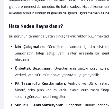
sağlamasına rağmen bu verileri harita üzerinde işley
gönderememesi durumudur. Bu hata, sadece kişisel konumunu
arkadaşlarınızın konum bilgilerini de güncel görememenize ne
Hata Neden Kaynaklanır?
Bu sorunun temelinde yatan birkaç teknik faktör bulunmaktadı
İzin Çakışmaları:
Güncelleme sonrası, işletim sistemini
Snapchat'in talep ettiği yeni izinler arasında bir se
oluşabilir.
Önbellek Bozulması:
Uygulamanın önceki sürümlerinde
verileri, yeni sürümün dosya yapısıyla uyuşmayabilir.
Pil Tasarrufu Kısıtlamaları:
Android ve iOS cihazlar
Modu", arka plan konum verisi akışını durdurarak Snapc
konum güncellemesini engeller.
Sunucu Senkronizasyonu:
Snapchat sunucularındak