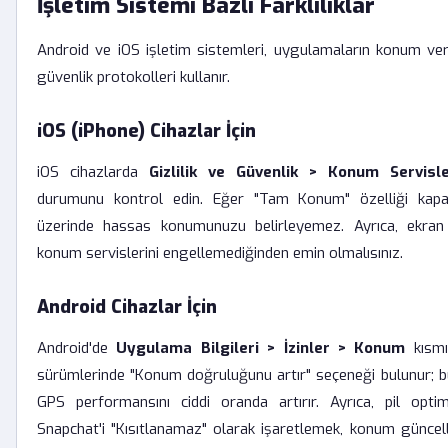
İşletim Sistemi Bazlı Farklılıklar
Android ve iOS işletim sistemleri, uygulamaların konum veril
güvenlik protokolleri kullanır.
iOS (iPhone) Cihazlar İçin
iOS cihazlarda
Gizlilik ve Güvenlik > Konum Servisle
durumunu kontrol edin. Eğer "Tam Konum" özelliği kapal
üzerinde hassas konumunuzu belirleyemez. Ayrıca, ekran s
konum servislerini engellemediğinden emin olmalısınız.
Android Cihazlar İçin
Android'de
Uygulama Bilgileri > İzinler > Konum
kısmı
sürümlerinde "Konum doğruluğunu artır" seçeneği bulunur; bu 
GPS performansını ciddi oranda artırır. Ayrıca, pil opti
Snapchat'i "Kısıtlanamaz" olarak işaretlemek, konum güncel