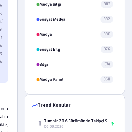
Medya Bilgi
383
26
en
Sosyal Medya
382
si
ve
Medya
380
t
ik
Sosyal Bilgi
376
in
uk
Bilgi
374
Medya Panel
368
Trend Konular
ormun
abın
Tumblr 20.6 Sürümünde Takipçi Sayısı Neden Yanlış Görünüyor?
1
ikte,
06.08.2026