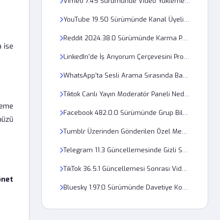
Vimeo 7.45 Sürümünde Video Yükleme Ekranı Neden Donuyor?
YouTube 19.50 Sürümünde Kanal Üyelik İptali Nasıl Yapılır?
Reddit 2024.38.0 Sürümünde Karma Puanı Neden Güncellenmiyor?
 ise
LinkedIn'de İş Arıyorum Çerçevesini Profil Fotoğrafına Nasıl Eklerim?
WhatsApp'ta Sesli Arama Sırasında Bağlantı Neden Kopuyor?
Tiktok Canlı Yayın Moderatör Paneli Neden Açılmıyor?
leme
Facebook 482.0.0 Sürümünde Grup Bildirimleri Neden Kapatılamıyor?
nüzü
Tumblr Üzerinden Gönderilen Özel Mesajlar Neden Karşı Tarafa Gitmiyor?
Telegram 11.3 Güncellemesinde Gizli Sohbetler Nasıl Yedeklenir?
TikTok 36.5.1 Güncellemesi Sonrası Videolar Neden Donuyor?
önet
Bluesky 1.97.0 Sürümünde Davetiye Kodu Neden Geçersiz Uyarısı Veriyor?