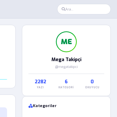
ME
Mega Takipçi
@megatakipci
2282
6
0
YAZI
KATEGORI
OKUYUCU
Kategoriler