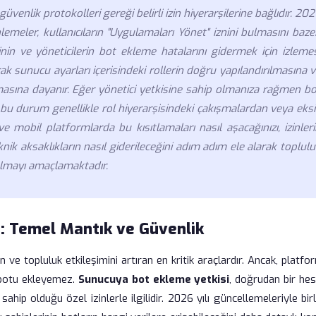
enlik protokolleri gereği belirli izin hiyerarşilerine bağlıdır. 20
lemeler, kullanıcıların "Uygulamaları Yönet" iznini bulmasını baz
inin ve yöneticilerin bot ekleme hatalarını gidermek için izleme
ak sunucu ayarları içerisindeki rollerin doğru yapılandırılmasına 
masına dayanır. Eğer yönetici yetkisine sahip olmanıza rağmen bo
 bu durum genellikle rol hiyerarşisindeki çakışmalardan veya eks
 mobil platformlarda bu kısıtlamaları nasıl aşacağınızı, izinler
eknik aksaklıkların nasıl giderileceğini adım adım ele alarak toplul
olmayı amaçlamaktadır.
: Temel Mantık ve Güvenlik
ve topluluk etkileşimini artıran en kritik araçlardır. Ancak, platf
i botu ekleyemez.
Sunucuya bot ekleme yetkisi
, doğrudan bir hes
ip olduğu özel izinlerle ilgilidir. 2026 yılı güncellemeleriyle birl