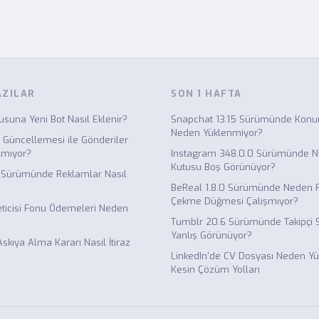
AZILAR
SON 1 HAFTA
suna Yeni Bot Nasıl Eklenir?
Snapchat 13.15 Sürümünde Konum
Neden Yüklenmiyor?
 Güncellemesi ile Gönderiler
lmıyor?
Instagram 348.0.0 Sürümünde 
Kutusu Boş Görünüyor?
51 Sürümünde Reklamlar Nasıl
BeReal 1.8.0 Sürümünde Neden F
Çekme Düğmesi Çalışmıyor?
Üreticisi Fonu Ödemeleri Neden
Tumblr 20.6 Sürümünde Takipçi 
Yanlış Görünüyor?
skıya Alma Kararı Nasıl İtiraz
LinkedIn'de CV Dosyası Neden Y
Kesin Çözüm Yolları