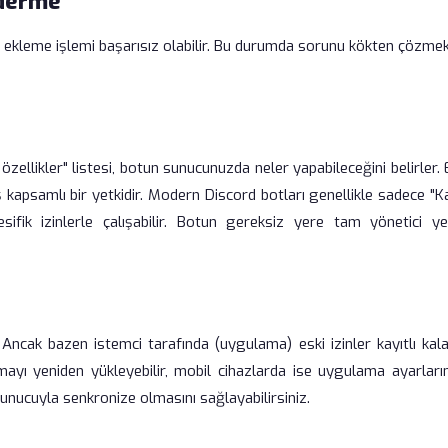
iderme
ekleme işlemi başarısız olabilir. Bu durumda sorunu kökten çözmek 
 özellikler" listesi, botun sunucunuzda neler yapabileceğini belirler.
ş kapsamlı bir yetkidir. Modern Discord botları genellikle sadece "K
sifik izinlerle çalışabilir. Botun gereksiz yere tam yönetici yet
 Ancak bazen istemci tarafında (uygulama) eski izinler kayıtlı kalab
yı yeniden yükleyebilir, mobil cihazlarda ise uygulama ayarları
sunucuyla senkronize olmasını sağlayabilirsiniz.