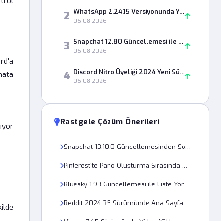
ntrol
WhatsApp 2.24.15 Versiyonunda Yedekleme Neden %99'da Takılıyor?
2
06.08.2026
Snapchat 12.80 Güncellemesi ile Snap Streak Neden Geri Gelmiyor?
3
06.08.2026
ord'a
Discord Nitro Üyeliği 2024 Yeni Sürümünde Neden Aktifleşmiyor?
4
hata
06.08.2026
Rastgele Çözüm Önerileri
lıyor
Snapchat 13.10.0 Güncellemesinden Sonra Kamera Filtresi Neden Açılmıyor?
Pinterest'te Pano Oluşturma Sırasında 503 Sunucu Hatası Neden Olur?
Bluesky 1.93 Güncellemesi ile Liste Yönetimi Neden Bozuluyor?
Reddit 2024.35 Sürümünde Ana Sayfa Akışı Neden Yenilenmiyor?
ilde