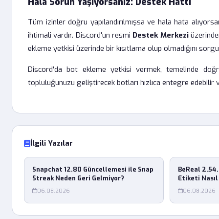
Hala Sorun Yaşıyorsanız: Destek Hattı
Tüm izinler doğru yapılandırılmışsa ve hala hata alıyors
ihtimali vardır. Discord'un resmi
Destek Merkezi
üzerinden
ekleme yetkisi üzerinde bir kısıtlama olup olmadığını sorgul
Discord'da bot ekleme yetkisi vermek, temelinde doğru
topluluğunuzu geliştirecek botları hızlıca entegre edebilir v
İlgili Yazılar
Snapchat 12.80 Güncellemesi ile Snap
BeReal 2.54
Streak Neden Geri Gelmiyor?
Etiketi Nasıl
06.08.2026
06.08.2026