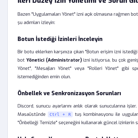
İleri Düzey İzin Yönetimi ve Sorun G
Bazen "Uygulamaları Yönet" izni açık olmasına rağmen bot 
şu adımları izleyin:
Botun İstediği İzinleri İnceleyin
Bir botu eklerken karşınıza çıkan "Botun erişim izni istediği
bot
Yönetici (Administrator)
izni istiyorsa, bu çok geni
Yönet", "Mesajları Yönet" veya "Rolleri Yönet" gibi spe
istemediğinden emin olun.
Önbellek ve Senkronizasyon Sorunları
Discord, sunucu ayarlarını anlık olarak sunucularına işler.
Masaüstünde
tuş kombinasyonu ile uygulama
Ctrl + R
"Önbelleği Temizle" seçeneğini kullanarak güncel izinlerin 