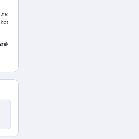
olma
 bot
erek