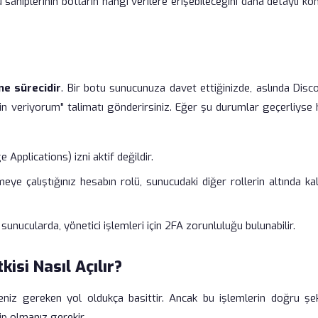
sahiplerinin botların hangi verilere erişebileceğini daha detaylı ko
e sürecidir
. Bir botu sunucunuza davet ettiğinizde, aslında Disc
in veriyorum" talimatı gönderirsiniz. Eğer şu durumlar geçerliyse 
pplications) izni aktif değildir.
eye çalıştığınız hesabın rolü, sunucudaki diğer rollerin altında ka
sunucularda, yönetici işlemleri için 2FA zorunluluğu bulunabilir.
si Nasıl Açılır?
meniz gereken yol oldukça basittir. Ancak bu işlemlerin doğru şek
p olmanız gerekir.