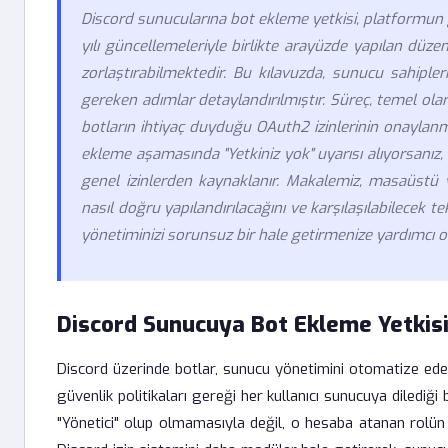
Discord sunucularına bot ekleme yetkisi, platformun güv
yılı güncellemeleriyle birlikte arayüzde yapılan düzen
zorlaştırabilmektedir. Bu kılavuzda, sunucu sahipler
gereken adımlar detaylandırılmıştır. Süreç, temel olar
botların ihtiyaç duyduğu OAuth2 izinlerinin onaylan
ekleme aşamasında "Yetkiniz yok" uyarısı alıyorsanız,
genel izinlerden kaynaklanır. Makalemiz, masaüstü ve
nasıl doğru yapılandırılacağını ve karşılaşılabilecek t
yönetiminizi sorunsuz bir hale getirmenize yardımcı 
Discord Sunucuya Bot Ekleme Yetkisi
Discord üzerinde botlar, sunucu yönetimini otomatize eden 
güvenlik politikaları gereği her kullanıcı sunucuya dilediğ
"Yönetici" olup olmamasıyla değil, o hesaba atanan rolün sah