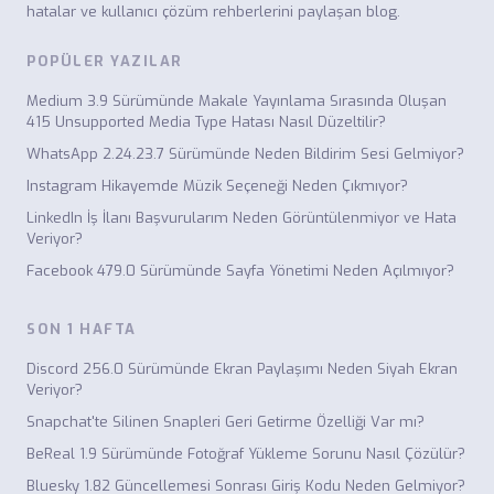
hatalar ve kullanıcı çözüm rehberlerini paylaşan blog.
POPÜLER YAZILAR
Medium 3.9 Sürümünde Makale Yayınlama Sırasında Oluşan
415 Unsupported Media Type Hatası Nasıl Düzeltilir?
WhatsApp 2.24.23.7 Sürümünde Neden Bildirim Sesi Gelmiyor?
Instagram Hikayemde Müzik Seçeneği Neden Çıkmıyor?
LinkedIn İş İlanı Başvurularım Neden Görüntülenmiyor ve Hata
Veriyor?
Facebook 479.0 Sürümünde Sayfa Yönetimi Neden Açılmıyor?
SON 1 HAFTA
Discord 256.0 Sürümünde Ekran Paylaşımı Neden Siyah Ekran
Veriyor?
Snapchat'te Silinen Snapleri Geri Getirme Özelliği Var mı?
BeReal 1.9 Sürümünde Fotoğraf Yükleme Sorunu Nasıl Çözülür?
Bluesky 1.82 Güncellemesi Sonrası Giriş Kodu Neden Gelmiyor?