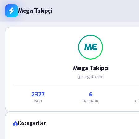
Mega Takipçi
ME
Mega Takipçi
@megatakipci
2327
6
YAZI
KATEGORI
O
Kategoriler