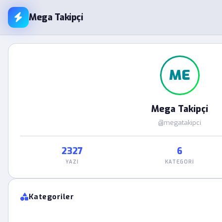
Mega Takipçi
ME
Mega Takipçi
@megatakipci
2327
6
YAZI
KATEGORI
Kategoriler