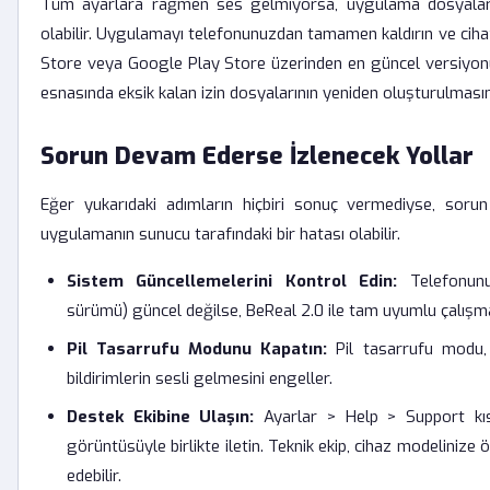
Tüm ayarlara rağmen ses gelmiyorsa, uygulama dosyalar
olabilir. Uygulamayı telefonunuzdan tamamen kaldırın ve cihaz
Store veya Google Play Store üzerinden en güncel versiyonu
esnasında eksik kalan izin dosyalarının yeniden oluşturulmasın
Sorun Devam Ederse İzlenecek Yollar
Eğer yukarıdaki adımların hiçbiri sonuç vermediyse, sorun
uygulamanın sunucu tarafındaki bir hatası olabilir.
Sistem Güncellemelerini Kontrol Edin:
Telefonunu
sürümü) güncel değilse, BeReal 2.0 ile tam uyumlu çalışma
Pil Tasarrufu Modunu Kapatın:
Pil tasarrufu modu, a
bildirimlerin sesli gelmesini engeller.
Destek Ekibine Ulaşın:
Ayarlar > Help > Support kı
görüntüsüyle birlikte iletin. Teknik ekip, cihaz modelinize 
edebilir.