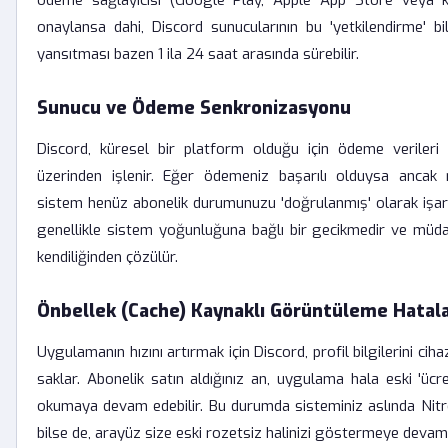
ödeme sağlayıcısı (Google Play, Apple App Store veya kr
onaylansa dahi, Discord sunucularının bu 'yetkilendirme' bilg
yansıtması bazen 1 ila 24 saat arasında sürebilir.
Sunucu ve Ödeme Senkronizasyonu
Discord, küresel bir platform olduğu için ödeme verileri f
üzerinden işlenir. Eğer ödemeniz başarılı olduysa ancak 
sistem henüz abonelik durumunuzu 'doğrulanmış' olarak işare
genellikle sistem yoğunluğuna bağlı bir gecikmedir ve müda
kendiliğinden çözülür.
Önbellek (Cache) Kaynaklı Görüntüleme Hatala
Uygulamanın hızını artırmak için Discord, profil bilgilerini ciha
saklar. Abonelik satın aldığınız an, uygulama hala eski 'ücrets
okumaya devam edebilir. Bu durumda sisteminiz aslında Nit
bilse de, arayüz size eski rozetsiz halinizi göstermeye devam