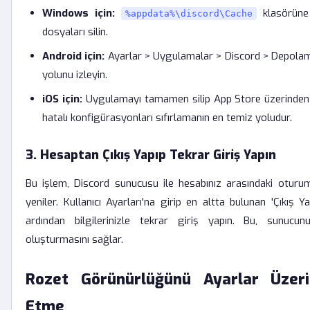
Windows için:
klasörüne 
%appdata%\discord\Cache
dosyaları silin.
Android için:
Ayarlar > Uygulamalar > Discord > Depolam
yolunu izleyin.
iOS için:
Uygulamayı tamamen silip App Store üzerinden
hatalı konfigürasyonları sıfırlamanın en temiz yoludur.
3. Hesaptan Çıkış Yapıp Tekrar Giriş Yapın
Bu işlem, Discord sunucusu ile hesabınız arasındaki oturum 
yeniler. Kullanıcı Ayarları'na girip en altta bulunan 'Çıkış 
ardından bilgilerinizle tekrar giriş yapın. Bu, sunucunun
oluşturmasını sağlar.
Rozet Görünürlüğünü Ayarlar Üzeri
Etme