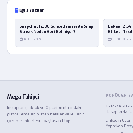
İlgili Yazılar
Snapchat 12.80 Güncellemesi ile Snap
BeReal 2.54
Streak Neden Geri Gelmiyor?
Etiketi Nasıl
06.08.2026
06.08.2026
POPÜLER Y
Mega Takipçi
TikTok'ta 2026 
Instagram, TikTok ve X platformlarındaki
Hesaplarda G
güncellemeler, bilinen hatalar ve kullanıcı
Linkedin Üzeri
çözüm rehberlerini paylaşan blog.
Yaparken Dosy