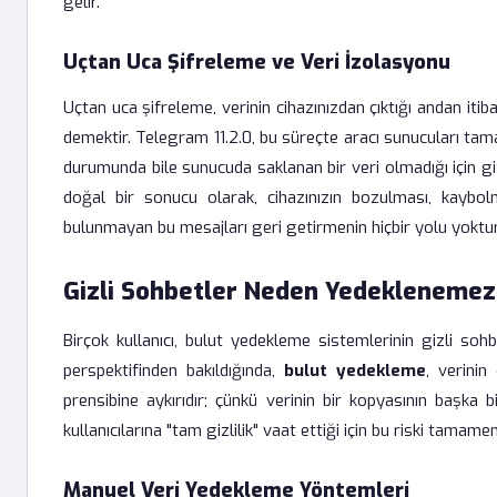
gelir.
Uçtan Uca Şifreleme ve Veri İzolasyonu
Uçtan uca şifreleme, verinin cihazınızdan çıktığı andan itib
demektir. Telegram 11.2.0, bu süreçte aracı sunucuları tama
durumunda bile sunucuda saklanan bir veri olmadığı için g
doğal bir sonucu olarak, cihazınızın bozulması, kayb
bulunmayan bu mesajları geri getirmenin hiçbir yolu yoktur
Gizli Sohbetler Neden Yedeklenemez
Birçok kullanıcı, bulut yedekleme sistemlerinin gizli so
perspektifinden bakıldığında,
bulut yedekleme
, verinin
prensibine aykırıdır; çünkü verinin bir kopyasının başka 
kullanıcılarına "tam gizlilik" vaat ettiği için bu riski tama
Manuel Veri Yedekleme Yöntemleri