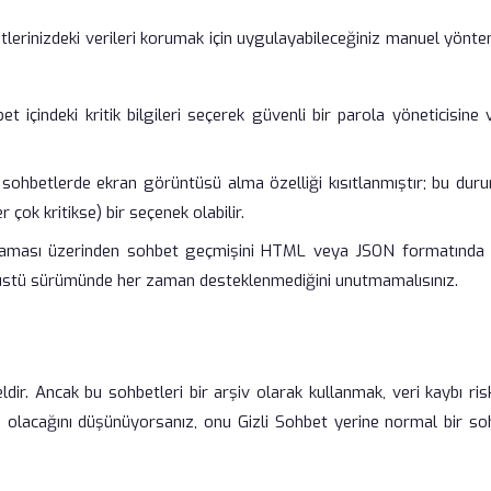
lerinizdeki verileri korumak için uygulayabileceğiniz manuel yönte
içindeki kritik bilgileri seçerek güvenli bir parola yöneticisine 
 sohbetlerde ekran görüntüsü alma özelliği kısıtlanmıştır; bu dur
 çok kritikse) bir seçenek olabilir.
ması üzerinden sohbet geçmişini HTML veya JSON formatında 
saüstü sürümünde her zaman desteklenmediğini unutmamalısınız.
dir. Ancak bu sohbetleri bir arşiv olarak kullanmak, veri kaybı ris
ım olacağını düşünüyorsanız, onu Gizli Sohbet yerine normal bir so