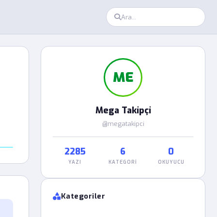
ME
Mega Takipçi
@megatakipci
2285
6
0
YAZI
KATEGORI
OKUYUCU
Kategoriler