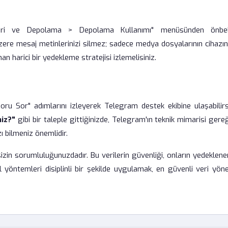
eri ve Depolama > Depolama Kullanımı" menüsünden önbel
 üzere mesaj metinlerinizi silmez; sadece medya dosyalarının cihazı
aman harici bir yedekleme stratejisi izlemelisiniz.
ru Sor" adımlarını izleyerek Telegram destek ekibine ulaşabilirsi
niz?"
gibi bir taleple gittiğinizde, Telegram'ın teknik mimarisi gere
ı bilmeniz önemlidir.
zin sorumluluğunuzdadır. Bu verilerin güvenliği, onların yedeklen
el yöntemleri disiplinli bir şekilde uygulamak, en güvenli veri yön