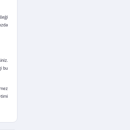
leği
nızda
niz.
ği bu
emez
etimi