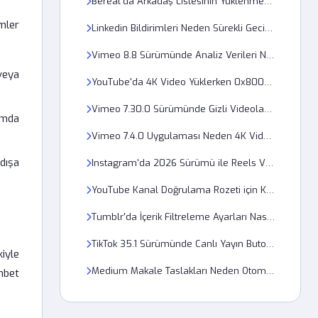
Bereal'da Arkadaş Listesinin Yüklenmemesi Ağ Hatası Mıdır?
mler
Linkedin Bildirimleri Neden Sürekli Gecikmeli Olarak Telefona Ulaşıyor?
Vimeo 8.8 Sürümünde Analiz Verileri Neden Yüklenmiyor?
veya
YouTube'da 4K Video Yüklerken 0x8004001 Kodlu Hata Neden Oluşuyor?
Vimeo 7.30.0 Sürümünde Gizli Videolar Nasıl Paylaşılır?
umda
Vimeo 7.4.0 Uygulaması Neden 4K Video Yüklerken Çöküyor?
dışa
Instagram'da 2026 Sürümü ile Reels Videoları Neden Kasıyor?
YouTube Kanal Doğrulama Rozeti için Kaç Abone Gerekiyor?
Tumblr'da İçerik Filtreleme Ayarları Nasıl Değiştirilir?
TikTok 35.1 Sürümünde Canlı Yayın Butonu Neden Çıkmıyor?
kiyle
Medium Makale Taslakları Neden Otomatik Olarak Kaydedilmiyor?
hbet