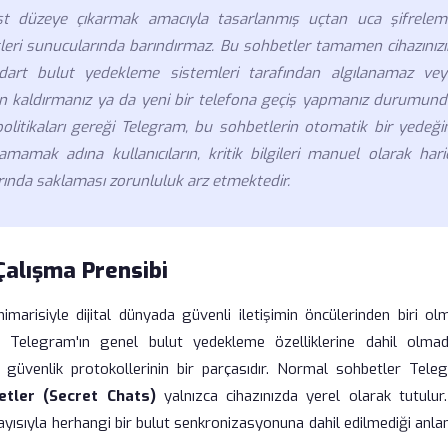
üst düzeye çıkarmak amacıyla tasarlanmış uçtan uca şifrelem
tleri sunucularında barındırmaz. Bu sohbetler tamamen cihazınızı
andart bulut yedekleme sistemleri tarafından algılanamaz vey
dan kaldırmanız ya da yeni bir telefona geçiş yapmanız durumund
 politikaları gereği Telegram, bu sohbetlerin otomatik bir yedeği
mamak adına kullanıcıların, kritik bilgileri manuel olarak haric
ında saklaması zorunluluk arz etmektedir.
Çalışma Prensibi
mimarisiyle dijital dünyada güvenli iletişimin öncülerinden biri ol
n Telegram'ın genel bulut yedekleme özelliklerine dahil olmadı
güvenlik protokollerinin bir parçasıdır. Normal sohbetler Tele
betler (Secret Chats)
yalnızca cihazınızda yerel olarak tutulur.
ayısıyla herhangi bir bulut senkronizasyonuna dahil edilmediği anl