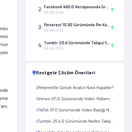
Facebook 460.0 Versiyonunda Grup Paylaşımları Neden Görünmüyor?
2
06.08.2026
Pinterest 10.30 Sürümünde Pin Kaydetme Hatası Nasıl Çözülür?
3
nması
06.08.2026
lmesi
Tumblr 20.6 Sürümünde Takipçi Sayısı Neden Yanlış Görünüyor?
4
umun
06.08.2026
yası
Rastgele Çözüm Önerileri
Pinterest'te Görsel Analizi Nasıl Kapatılır?
nlik
leme
Vimeo V7.12 Sürümünde Video Yükleme Hatası Nasıl Düzeltilir?
ram,
TikTok 37.0 Sürümünde Video Başlığı Neden Boş Kalıyor?
Tumblr 25.4.0 Sürümünde Neden Takip Etme Butonu Çalışmıyor?