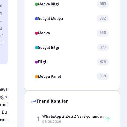
Medya Bilgi
383
e
n
Sosyal Medya
382
a
a
Medya
380
ni
i
Sosyal Bilgi
377
Bilgi
375
Medya Panel
369
maya
ğını
Trend Konular
gram
 Bu,
WhatsApp 2.24.22 Versiyonunda Durum Paylaşımı Neden Hata Veriyor?
1
amına
06.08.2026