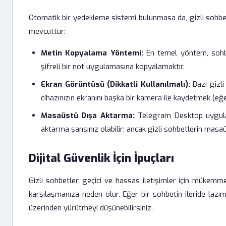
Otomatik bir yedekleme sistemi bulunmasa da, gizli sohbet
mevcuttur:
Metin Kopyalama Yöntemi:
En temel yöntem, sohbet 
şifreli bir not uygulamasına kopyalamaktır.
Ekran Görüntüsü (Dikkatli Kullanılmalı):
Bazı gizli
cihazınızın ekranını başka bir kamera ile kaydetmek (eğer
Masaüstü Dışa Aktarma:
Telegram Desktop uygula
aktarma şansınız olabilir; ancak gizli sohbetlerin ma
Dijital Güvenlik İçin İpuçları
Gizli sohbetler, geçici ve hassas iletişimler için mükemmel
karşılaşmanıza neden olur. Eğer bir sohbetin ileride laz
üzerinden yürütmeyi düşünebilirsiniz.