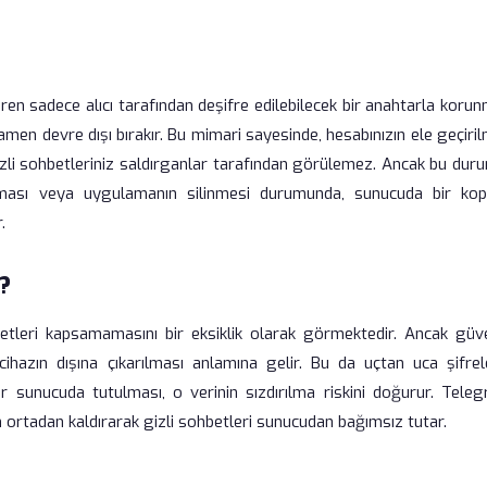
aren sadece alıcı tarafından deşifre edilebilecek bir anahtarla koru
men devre dışı bırakır. Bu mimari sayesinde, hesabınızın ele geçiri
izli sohbetleriniz saldırganlar tarafından görülemez. Ancak bu dur
olması veya uygulamanın silinmesi durumunda, sunucuda bir kop
.
?
hbetleri kapsamamasını bir eksiklik olarak görmektedir. Ancak güve
 cihazın dışına çıkarılması anlamına gelir. Bu da uçtan uca şifre
bir sunucuda tutulması, o verinin sızdırılma riskini doğurur. Teleg
men ortadan kaldırarak gizli sohbetleri sunucudan bağımsız tutar.