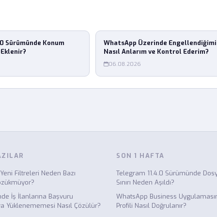
.0 Sürümünde Konum
WhatsApp Üzerinde Engellendiğimi
 Eklenir?
Nasıl Anlarım ve Kontrol Ederim?
06.08.2026
AZILAR
SON 1 HAFTA
Yeni Filtreleri Neden Bazı
Telegram 11.4.0 Sürümünde Do
özükmüyor?
Sınırı Neden Aşıldı?
nde İş İlanlarına Başvuru
WhatsApp Business Uygulamasın
a Yüklenememesi Nasıl Çözülür?
Profili Nasıl Doğrulanır?