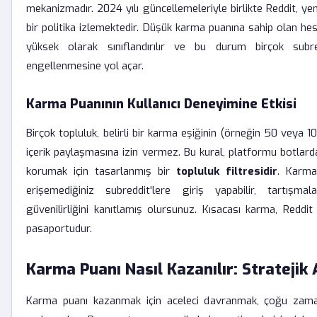
mekanizmadır. 2024 yılı güncellemeleriyle birlikte Reddit, ye
bir politika izlemektedir. Düşük karma puanına sahip olan h
yüksek olarak sınıflandırılır ve bu durum birçok subr
engellenmesine yol açar.
Karma Puanının Kullanıcı Deneyimine Etkisi
Birçok topluluk, belirli bir karma eşiğinin (örneğin 50 veya 10
içerik paylaşmasına izin vermez. Bu kural, platformu botlarda
korumak için tasarlanmış bir
topluluk filtresidir
. Karma
erişemediğiniz subreddit'lere giriş yapabilir, tartışmala
güvenilirliğini kanıtlamış olursunuz. Kısacası karma, Reddit d
pasaportudur.
Karma Puanı Nasıl Kazanılır: Stratejik
Karma puanı kazanmak için aceleci davranmak, çoğu zaman