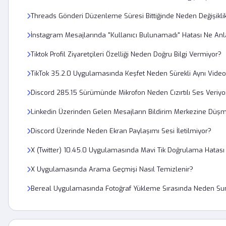
Threads Gönderi Düzenleme Süresi Bittiğinde Neden Değişikli
İnstagram Mesajlarında "Kullanıcı Bulunamadı" Hatası Ne An
Tiktok Profil Ziyaretçileri Özelliği Neden Doğru Bilgi Vermiyor?
TikTok 35.2.0 Uygulamasında Keşfet Neden Sürekli Aynı Videol
Discord 285.15 Sürümünde Mikrofon Neden Cızırtılı Ses Veriyo
Linkedin Üzerinden Gelen Mesajların Bildirim Merkezine Düş
Discord Üzerinde Neden Ekran Paylaşımı Sesi İletilmiyor?
X (Twitter) 10.45.0 Uygulamasında Mavi Tik Doğrulama Hatası
X Uygulamasında Arama Geçmişi Nasıl Temizlenir?
Bereal Uygulamasında Fotoğraf Yükleme Sırasında Neden Sun