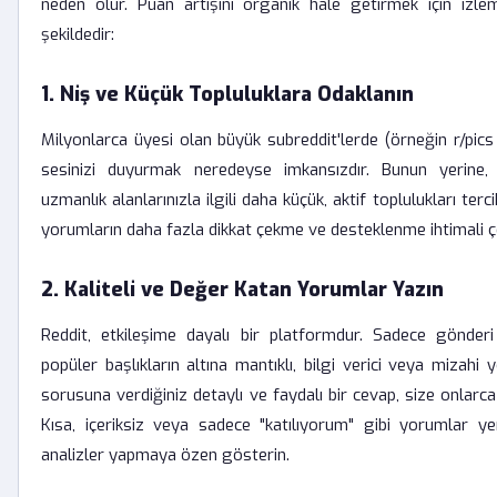
neden olur. Puan artışını organik hale getirmek için izle
şekildedir:
1. Niş ve Küçük Topluluklara Odaklanın
Milyonlarca üyesi olan büyük subreddit'lerde (örneğin r/pics
sesinizi duyurmak neredeyse imkansızdır. Bunun yerine, 
uzmanlık alanlarınızla ilgili daha küçük, aktif toplulukları terc
yorumların daha fazla dikkat çekme ve desteklenme ihtimali ç
2. Kaliteli ve Değer Katan Yorumlar Yazın
Reddit, etkileşime dayalı bir platformdur. Sadece gönder
popüler başlıkların altına mantıklı, bilgi verici veya mizahi y
sorusuna verdiğiniz detaylı ve faydalı bir cevap, size onlarc
Kısa, içeriksiz veya sadece "katılıyorum" gibi yorumlar yer
analizler yapmaya özen gösterin.