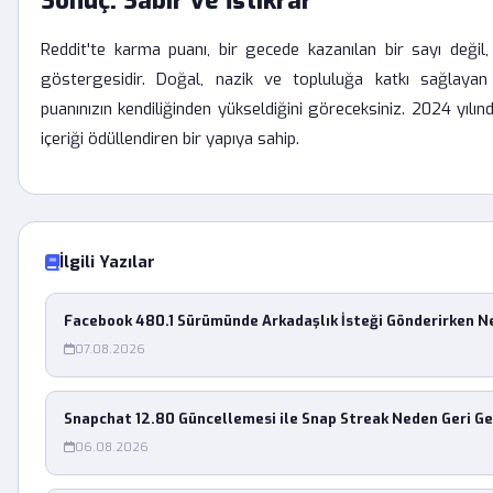
Sonuç: Sabır ve İstikrar
Reddit'te karma puanı, bir gecede kazanılan bir sayı değil,
göstergesidir. Doğal, nazik ve topluluğa katkı sağlaya
puanınızın kendiliğinden yükseldiğini göreceksiniz. 2024 yılınd
içeriği ödüllendiren bir yapıya sahip.
İlgili Yazılar
Facebook 480.1 Sürümünde Arkadaşlık İsteği Gönderirken 
07.08.2026
Snapchat 12.80 Güncellemesi ile Snap Streak Neden Geri G
06.08.2026