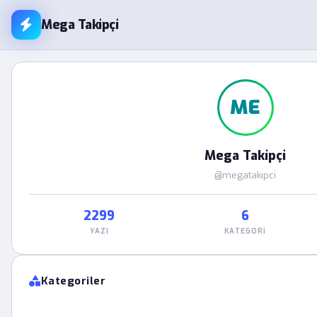
Mega Takipçi
ME
Mega Takipçi
@megatakipci
2299
6
YAZI
KATEGORI
Kategoriler