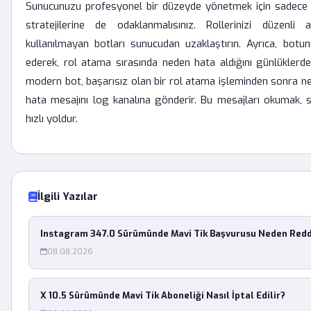
Sunucunuzu profesyonel bir düzeyde yönetmek için sadece bo
stratejilerine de odaklanmalısınız. Rollerinizi düzenli
kullanılmayan botları sunucudan uzaklaştırın. Ayrıca, botu
ederek, rol atama sırasında neden hata aldığını günlüklerden
modern bot, başarısız olan bir rol atama işleminden sonra ned
hata mesajını log kanalına gönderir. Bu mesajları okumak, 
hızlı yoldur.
İlgili Yazılar
Instagram 347.0 Sürümünde Mavi Tik Başvurusu Neden Redd
08.08.2026
X 10.5 Sürümünde Mavi Tik Aboneliği Nasıl İptal Edilir?