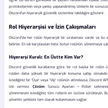
uğrar. Bu durum genellikle bir yazılım hatasından ziyade, Disc
protokollerinin veya yanlış yapılandırılmış izinlerin bir sonu
Discord'un hiyerarşik güvenlik sistemine takıldığını gösterir.
Rol Hiyerarşisi ve İzin Çakışmaları
Discord'da her rolün hiyerarşik bir sıralaması vardır ve bu sı
belirler. En sık karşılaşılan hata, botun rolünün, yönetmeye çalı
Hiyerarşi Kuralı: En Üstte Kim Var?
Discord güvenlik kurallarına göre, bir rol başka bir rolün 
rolden daha yüksek bir hiyerarşik konuma sahip olmalıdı
istediğiniz bir 'Üye' veya 'Vip' rolünün altındaysa, Discord A
izin vermez.
Çözüm:
Sunucu Ayarları > Roller sekmesin
yönetmesini istediğiniz tüm rollerin en üstüne sürükleyin. B
yönetim yetkisini tam olarak kullanmasını sağlar.