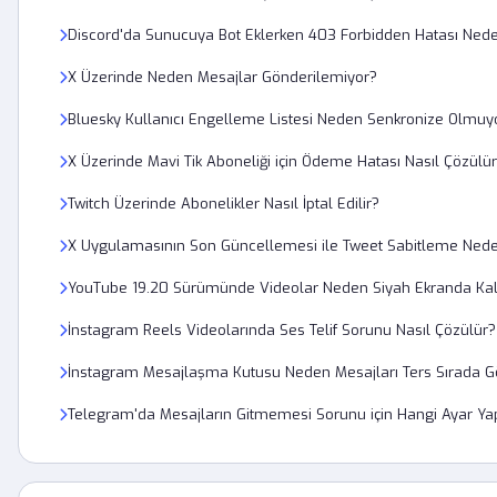
Discord'da Sunucuya Bot Eklerken 403 Forbidden Hatası Ned
X Üzerinde Neden Mesajlar Gönderilemiyor?
Bluesky Kullanıcı Engelleme Listesi Neden Senkronize Olmuy
X Üzerinde Mavi Tik Aboneliği için Ödeme Hatası Nasıl Çözülü
Twitch Üzerinde Abonelikler Nasıl İptal Edilir?
X Uygulamasının Son Güncellemesi ile Tweet Sabitleme Ned
YouTube 19.20 Sürümünde Videolar Neden Siyah Ekranda Kal
İnstagram Reels Videolarında Ses Telif Sorunu Nasıl Çözülür?
İnstagram Mesajlaşma Kutusu Neden Mesajları Ters Sırada Gö
Telegram'da Mesajların Gitmemesi Sorunu için Hangi Ayar Ya