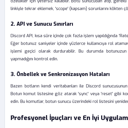
özellikler için yetersiz kalabilir. Botu sunucudan atıp, gerekl
linkiyle tekrar eklemek, 'scope' (kapsam) sorunlarını kökten çö
2. API ve Sunucu Sınırları
Discord API, kısa süre içinde çok fazla işlem yapıldığında 'Rate L
Eğer botunuz saniyeler içinde yüzlerce kullanıcıya rol atama
işlemi geçici olarak durdurabilir. Bu durumda botunuzun
yapmadığını kontrol edin.
3. Önbellek ve Senkronizasyon Hataları
Bazen botların kendi veritabanları ile Discord sunucusunun 
Botun komut listesine göz atarak 'sync' veya 'reset' gibi ko
edin. Bu komutlar, botun sunucu üzerindeki rol listesini yenide
Profesyonel İpuçları ve En İyi Uygulam