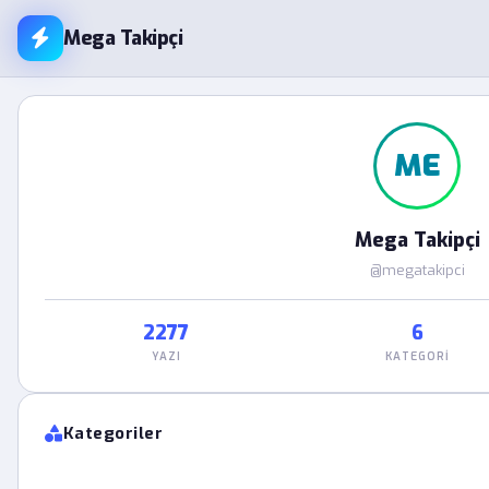
Mega Takipçi
ME
Mega Takipçi
@megatakipci
2277
6
YAZI
KATEGORI
Kategoriler