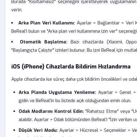
Burada "Kısıtlamasız" seçeneğini işaretleyerek uygulamanı
verin.
Arka Plan Veri Kullanımı:
Ayarlar > Bağlantılar > Veri 
BeReal'i bulun ve "Arka plan veri kullanımına izin ver" seçeneğ
Otomatik Başlatma:
Bazı cihazlarda (Xiaomi, Oppo
"Başlangıçta Çalıştır" izinleri bulunur. Bu izni BeReal için mutla
iOS (iPhone) Cihazlarda Bildirim Hızlandırma
Apple cihazlarda ise süreç daha çok bildirim öncelikleri ve odak m
Arka Planda Uygulama Yenileme:
Ayarlar > Genel >
gidin ve BeReal'in bu listede açık olduğundan emin olun.
Odak Modlarını Kontrol Edin:
"Rahatsız Etme" veya "Uyk
alabilir. Ayarlar > Odak bölümünden BeReal'i "İzin verilen u
Düşük Veri Modu:
Ayarlar > Hücresel > Seçenekler > V