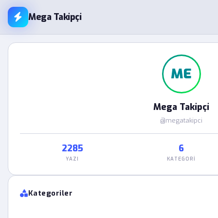
Mega Takipçi
ME
Mega Takipçi
@megatakipci
2285
6
YAZI
KATEGORI
Kategoriler