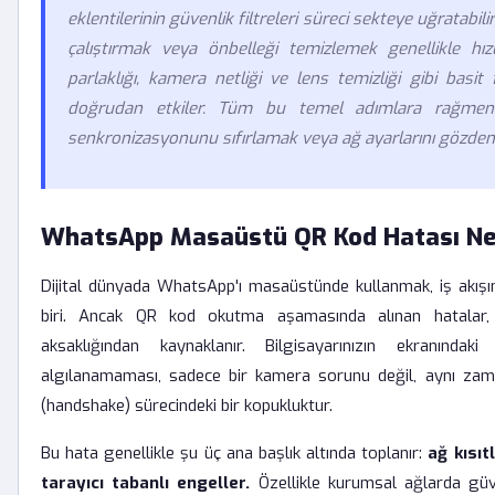
eklentilerinin güvenlik filtreleri süreci sekteye uğratabil
çalıştırmak veya önbelleği temizlemek genellikle hı
parlaklığı, kamera netliği ve lens temizliği gibi basit 
doğrudan etkiler. Tüm bu temel adımlara rağmen o
senkronizasyonunu sıfırlamak veya ağ ayarlarını gözden 
WhatsApp Masaüstü QR Kod Hatası Ne
Dijital dünyada WhatsApp'ı masaüstünde kullanmak, iş akışı
biri. Ancak QR kod okutma aşamasında alınan hatalar, 
aksaklığından kaynaklanır. Bilgisayarınızın ekranında
algılanamaması, sadece bir kamera sorunu değil, aynı zaman
(handshake) sürecindeki bir kopukluktur.
Bu hata genellikle şu üç ana başlık altında toplanır:
ağ kısıt
tarayıcı tabanlı engeller.
Özellikle kurumsal ağlarda güve