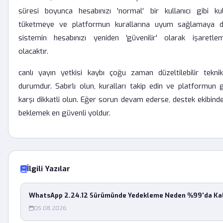
süresi boyunca hesabınızı 'normal' bir kullanıcı gibi kul
tüketmeye ve platformun kurallarına uyum sağlamaya d
sistemin hesabınızı yeniden 'güvenilir' olarak işaretle
olacaktır.
canlı yayın yetkisi kaybı çoğu zaman düzeltilebilir tekni
durumdur. Sabırlı olun, kuralları takip edin ve platformun 
karşı dikkatli olun. Eğer sorun devam ederse, destek ekibind
beklemek en güvenli yoldur.
İlgili Yazılar
WhatsApp 2.24.12 Sürümünde Yedekleme Neden %99'da Kal
05.08.2026