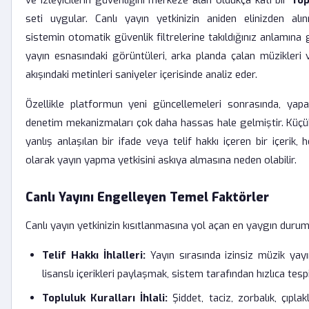
ve izleyicilerin güvenliğini merkeze alan oldukça katı bir
Top
seti uygular. Canlı yayın yetkinizin aniden elinizden alın
sistemin otomatik güvenlik filtrelerine takıldığınız anlamına ge
yayın esnasındaki görüntüleri, arka planda çalan müzikleri
akışındaki metinleri saniyeler içerisinde analiz eder.
Özellikle platformun yeni güncellemeleri sonrasında, yapa
denetim mekanizmaları çok daha hassas hale gelmiştir. Küçük 
yanlış anlaşılan bir ifade veya telif hakkı içeren bir içerik, h
olarak yayın yapma yetkisini askıya almasına neden olabilir.
Canlı Yayını Engelleyen Temel Faktörler
Canlı yayın yetkinizin kısıtlanmasına yol açan en yaygın durum
Telif Hakkı İhlalleri:
Yayın sırasında izinsiz müzik ya
lisanslı içerikleri paylaşmak, sistem tarafından hızlıca tespit
Topluluk Kuralları İhlali:
Şiddet, taciz, zorbalık, çıplakl