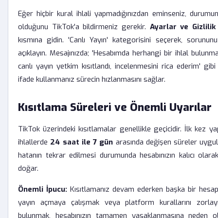
Eğer hiçbir kural ihlali yapmadığınızdan eminseniz, durumun
olduğunu TikTok'a bildirmeniz gerekir.
Ayarlar ve Gizlilik
kısmına gidin. 'Canlı Yayın' kategorisini seçerek, sorununu
açıklayın. Mesajınızda; 'Hesabımda herhangi bir ihlal bulu
canlı yayın yetkim kısıtlandı, incelenmesini rica ederim' gib
ifade kullanmanız sürecin hızlanmasını sağlar.
Kısıtlama Süreleri ve Önemli Uyarılar
TikTok üzerindeki kısıtlamalar genellikle geçicidir. İlk kez ya
ihlallerde
24 saat ile 7 gün
arasında değişen süreler uygula
hatanın tekrar edilmesi durumunda hesabınızın kalıcı olarak
doğar.
Önemli İpucu:
Kısıtlamanız devam ederken başka bir hesap 
yayın açmaya çalışmak veya platform kurallarını zorlayı
bulunmak, hesabınızın tamamen yasaklanmasına neden olab