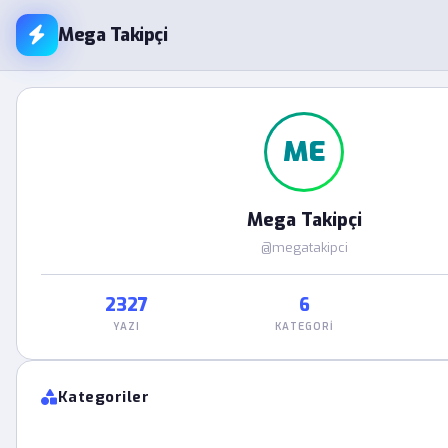
Mega Takipçi
ME
Mega Takipçi
@megatakipci
2327
6
YAZI
KATEGORI
Kategoriler