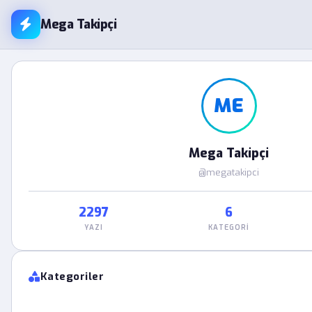
Mega Takipçi
ME
Mega Takipçi
@megatakipci
2297
6
YAZI
KATEGORI
Kategoriler