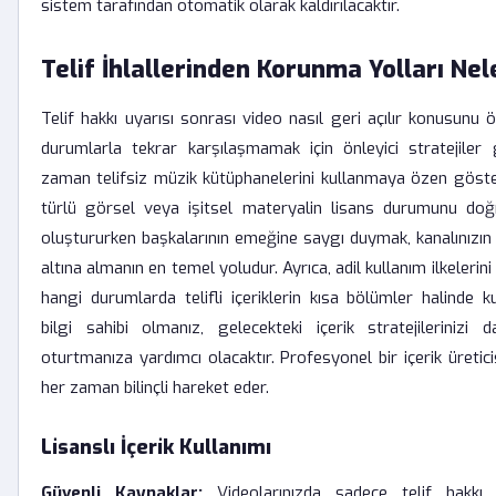
sistem tarafından otomatik olarak kaldırılacaktır.
Telif İhlallerinden Korunma Yolları Nel
Telif hakkı uyarısı sonrası video nasıl geri açılır konusunu
durumlarla tekrar karşılaşmamak için önleyici stratejiler g
zaman telifsiz müzik kütüphanelerini kullanmaya özen göster
türlü görsel veya işitsel materyalin lisans durumunu doğrul
oluştururken başkalarının emeğine saygı duymak, kanalınızı
altına almanın en temel yoludur. Ayrıca, adil kullanım ilkelerin
hangi durumlarda telifli içeriklerin kısa bölümler halinde k
bilgi sahibi olmanız, gelecekteki içerik stratejilerinizi
oturtmanıza yardımcı olacaktır. Profesyonel bir içerik üretici
her zaman bilinçli hareket eder.
Lisanslı İçerik Kullanımı
Güvenli Kaynaklar:
Videolarınızda sadece telif hakkı