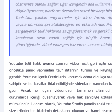
çözmenize olanak sağlar. Eğer içeriğinizin adil kullan
düşünüyorsanız, platform üzerinden resmi bir karşı bildi
Yanlışlıkla yapılan engellemeler için itiraz formu 
yayına dönmesi için atabileceğiniz en etkili adımdır. Pr
sergileyerek telif haklarına saygı göstermek ve gerekli
kanalınızın uzun vadeli sağlığı için büyük önem 
yönettiğinizde, videolarınızı geri kazanma şansınız oldukç
Youtube telif hakkı uyarısı sonrası video nasıl geri açılır s
öncelikle panik yapmadan telif ihtarının türünü ve kaynağ
gerekir. Youtube, içerik üreticilerini korumak adına oldukça sıkı 
sahiptir ve bu kurallar ihlal edildiğinde videoların yayından k
gelir. Ancak her uyarı, videonuzun tamamen silinmesi
durumlarda içeriği düzenleyerek veya hak sahibiyle uzla
mümkündür. İlk adım olarak, Youtube Studio panelinizdeki tel
size gönderilen bildirimin detaylarını okuyun ve hangi kısmın te