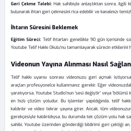
Geri Çekme Talebi:
Hak sahibiyle anlaştıktan sonra, ilgili k
bulunarak ihtarı geri çekmesini rica edebilir ve kanalınızı temizl
İhtarın Süresini Beklemek
Eğitim Süreci:
Telif ihtarları genellikle 90 gün içerisinde s
Youtube Telif Hakkı Okulu'nu tamamlayarak sürecin etkilerini haf
Videonun Yayına Alınması Nasıl Sağlan
Telif hakkı uyarısı sonrası videonuzu geri açmak istiyors
araçları profesyonelce kullanmanız gerekir. Eğer videonuzda
yaratıyorsa, Youtube Studio'nun 'sesi değiştir' veya 'bölümü kı
en hızlı çözüm yoludur. Bu işlemler yapıldığında, telif hak
kaldırılır ve video tekrar yayına girer. Ancak, tüm videonuzu
gerekçesiyle kaldırıldıysa, bu durumda tek çözüm yolu hak sah
sahibi, Youtube üzerinden gönderdiği bildirimi geri çektiği an