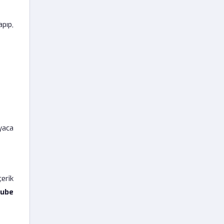
pıp,
yaca
erik
ube