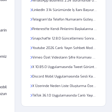
WhatsApp Business 2.24 Sürümünde Otomatik Yanıtlar Neden Çalışmıyor?
LinkedIn 3.14 Sürümünde İş İlanı Başvurusu Neden Hata Veriyor?
Telegram'da Telefon Numaramı Gizleyerek Nasıl Üye Olabilirim?
Pinterest'te Kendi Pinlerimi Başkalarına Nasıl Gizlerim?
lerin
Snapchat'te 12.8.0 Güncellemesi Sonrası Konum Neden Güncellenmiyor?
Youtube 2026 Canlı Yayın Sohbeti Moderasyon Arayüzünde Çıkan 500 İnternal Server Error Nasıl Çözülür?
emiz
Vimeo Özel Videoların Şifre Koruması Neden Çalışmıyor?
X 10.85.0 Uygulamasında Tweet Görüntülenme Sayısı Nasıl Gizlenir?
Discord Mobil Uygulamasında Sesli Kanallarda Yankı Sorunu Çözümü
X Üzerinde Neden Liste Oluşturma Özelliği Çalışmıyor?
obil
uzun
TikTok 36.1.0 Uygulamasında Canlı Yayın Bildirimleri Neden Gelmiyor?