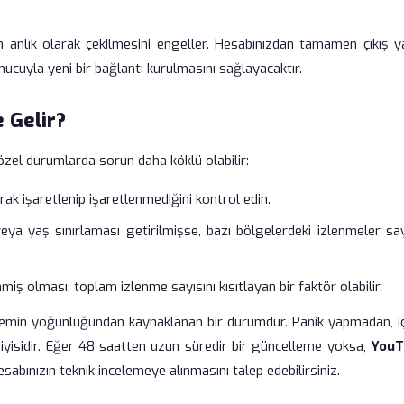
n anlık olarak çekilmesini engeller. Hesabınızdan tamamen çıkış ya
nucuyla yeni bir bağlantı kurulmasını sağlayacaktır.
 Gelir?
zel durumlarda sorun daha köklü olabilir:
arak işaretlenip işaretlenmediğini kontrol edin.
eya yaş sınırlaması getirilmişse, bazı bölgelerdeki izlenmeler sa
iş olması, toplam izlenme sayısını kısıtlayan bir faktör olabilir.
temin yoğunluğundan kaynaklanan bir durumdur. Panik yapmadan, iç
yisidir. Eğer 48 saatten uzun süredir bir güncelleme yoksa,
YouT
sabınızın teknik incelemeye alınmasını talep edebilirsiniz.