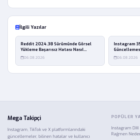
İlgili Yazılar
Reddit 2024.38 Sürümünde Görsel
Instagram 35
Yükleme Başarısız Hatası Nasıl
Güncellemes
Çözülür?
Nasıl Çözülü
06.08.2026
06.08.2026
POPÜLER Y
Mega Takipçi
Instagram DM 
Instagram, TikTok ve X platformlarındaki
Rağmen Neden 
güncellemeler, bilinen hatalar ve kullanıcı