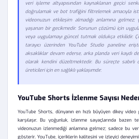
veri işleme altyapısından kaynaklanan geçici senkro
doğrulamak ve bot trafiğini filtrelemek amacıyla istat
videonuzun etkileşim almadığı anlamına gelmez; ya
yaşanan bir gecikmedir. Sorunun çözümü için uygula
veya uygulamayı güncel tutmak oldukça etkilidir. Ço
tarayıcı üzerinden YouTube Studio paneline erişti
aksaklıklar devam ederse, arka planda veri kaydı dev
olarak kendini düzeltmektedir. Bu süreçte sabırlı
üreticileri için en sağlıklı yaklaşımdır.
YouTube Shorts İzlenme Sayısı Ned
YouTube Shorts, dünyanın en hızlı büyüyen dikey video pl
karşılaşır. Bu yoğunluk, izlenme sayaçlarında bazen tek
videonuzun izlenmediği anlamına gelmez; sadece bu veril
gösterir. YouTube, içeriklerin kalitesini ve izleyici deneyi