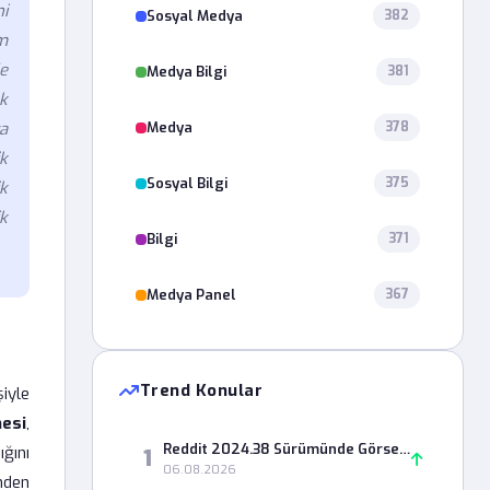
i
Sosyal Medya
382
um
e
Medya Bilgi
381
k
Medya
a
378
k
Sosyal Bilgi
375
ik
k
Bilgi
371
Medya Panel
367
Trend Konular
iyle
esi
,
Reddit 2024.38 Sürümünde Görsel Yükleme Başarısız Hatası Nasıl Çözülür?
ğını
1
06.08.2026
inden