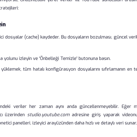
atejileri:
yin
ici dosyalar (cache) kaydeder. Bu dosyaların bozulması, güncel veri
yolunu izleyin ve 'Önbelleği Temizle' butonuna basın.
üklemek, tüm hatalı konfigürasyon dosyalarını sıfırlamanın en t
ndeki veriler her zaman aynı anda güncellenmeyebilir. Eğer m
ıcı üzerinden
studio.youtube.com
adresine giriş yaparak videon
ici panelleri, izleyici arayüzünden daha hızlı ve detaylı veri sunar.