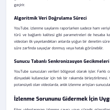
geçirir.
Algoritmik Veri Doğrulama Süreci
YouTube, izlenme sayılarını raporlarken sadece ham veriyi d
türü ve bağlantı kalitesi gibi parametreleri de hesaba k
videoları ilk yayınlandıkları anlarda yoğun bir denetim sü
süre zarfında sayaçlar donmuş veya hatalı görünebilir.
Sunucu Tabanlı Senkronizasyon Gecikmeleri
YouTube sunucuları verileri bölgesel olarak işler. Farkl
dünyadaki kullanıcılar için tek bir rakamda birleştirilmesi,
potansiyeli olan videolarda, anlık izlenme artışları sunucul
İzlenme Sorununu Gidermek İçin Uyg
Eğer videolarınızın izlenme sayısı uzun süredir güncellen