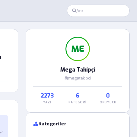
ME
?
Mega Takipçi
@megatakipci
2273
6
0
YAZI
KATEGORI
OKUYUCU
Kategoriler
a