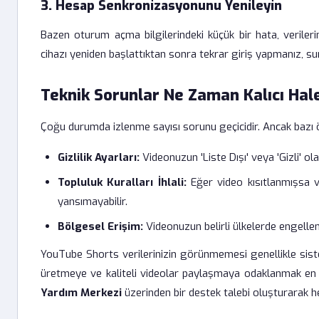
3. Hesap Senkronizasyonunu Yenileyin
Bazen oturum açma bilgilerindeki küçük bir hata, verileri
cihazı yeniden başlattıktan sonra tekrar giriş yapmanız, su
Teknik Sorunlar Ne Zaman Kalıcı Hale
Çoğu durumda izlenme sayısı sorunu geçicidir. Ancak bazı ö
Gizlilik Ayarları:
Videonuzun 'Liste Dışı' veya 'Gizli' ol
Topluluk Kuralları İhlali:
Eğer video kısıtlanmışsa v
yansımayabilir.
Bölgesel Erişim:
Videonuzun belirli ülkelerde engellenm
YouTube Shorts verilerinizin görünmemesi genellikle sis
üretmeye ve kaliteli videolar paylaşmaya odaklanmak en i
Yardım Merkezi
üzerinden bir destek talebi oluşturarak he