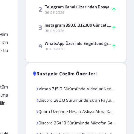
Telegram Kanalı Üzerinden Dosya Gönderirken Neden Hata Alıyorum?
2
06.08.2026
Instagram 350.0.0.12.109 Güncellemesi Sonrası Reels Donması Nasıl Çözülür?
3
06.08.2026
leşim
için
WhatsApp Üzerinde Engellendiğimi Nasıl Anlarım ve Kontrol Ederim?
4
06.08.2026
ve bu
Rastgele Çözüm Önerileri
 tüm
Vimeo 7.15.0 Sürümünde Videolar Neden Oynatılmıyor?
 olma
Discord 260.0 Sürümünde Ekran Paylaşımı Sesi Neden Gitmiyor?
ir.
Quora Üzerinde Hesap Askıya Alma Kararına İtiraz Süreci Nasıl İşler?
Discord 254.10 Sürümünde Mikrofon Sesi Neden Kesiliyor?
daki