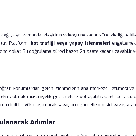
eğil, aynı zamanda izleyicinin videoyu ne kadar süre izlediği, etki
atar. Platform,
bot trafiği veya yapay izlenmeleri
engellemek 
recine sokar. Bu doğrulama süreci bazen 24 saate kadar uzayabilir 
ı coğrafi konumlardan gelen izlenmelerin ana merkeze iletilmesi ve
 teknik olarak milisaniyelik gecikmelere yol açabilir. Özellikle viral
arda ciddi bir yük oluşturarak sayaçların güncellenmesini yavaşlatabil
ulanacak Adımlar
miyorsa, cihazınızdaki yerel veriler ile YouTube sunucuları arasın