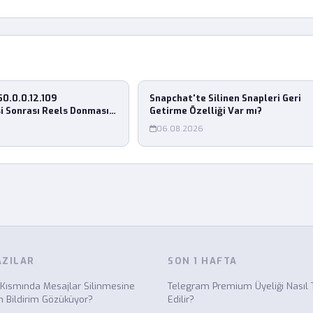
0.0.0.12.109
Snapchat'te Silinen Snapleri Geri
i Sonrası Reels Donması
Getirme Özelliği Var mı?
r?
06.08.2026
AZILAR
SON 1 HAFTA
Kısmında Mesajlar Silinmesine
Telegram Premium Üyeliği Nasıl Te
Bildirim Gözüküyor?
Edilir?