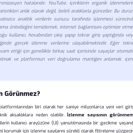
nizasyon hatalarıdır. YouTube, içeriklerin organik izlenmelerin
istikleri anlık olarak değil, belirli aralıklarla günceller. Bu dur
lnızca analitik verilerin sunucu tarafında işlenmesi sürecind
ma önbelleğini temizlemek, internet bağlantısını optimize etme
ğu kullanıcı, hesabından çıkış yapıp tekrar giriş yaptığında vey
ğinde gerçek izlenme verilerine ulaşabilmektedir. Eğer tekni
am ettiği için genellikle birkaç saat içerisinde sayaçlar otomat
 olmak ve platformun veri doğrulama mantığını anlamak, içeri
en Görünmez?
atformlarından biri olarak her saniye milyonlarca yeni veri giriş
nik aksaklıklara neden olabilir.
İzlenme sayısının görünmem
erin kullanıcı arayüzüne (UI) yansıtılmasında bir gecikme yaşandı
mini korumak için izlenme sayılarını sürekli olarak filtreleme süzgec