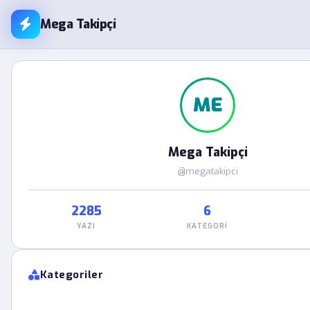
Mega Takipçi
ME
Mega Takipçi
@megatakipci
2285
6
YAZI
KATEGORI
Kategoriler