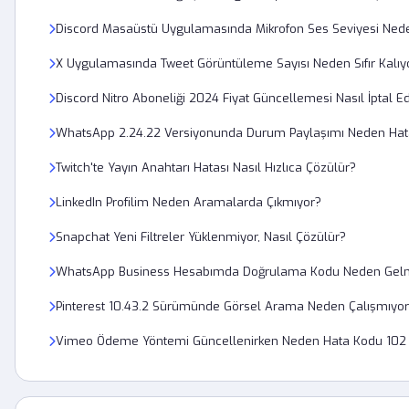
Discord Masaüstü Uygulamasında Mikrofon Ses Seviyesi Ned
X Uygulamasında Tweet Görüntüleme Sayısı Neden Sıfır Kalıy
Discord Nitro Aboneliği 2024 Fiyat Güncellemesi Nasıl İptal Edi
WhatsApp 2.24.22 Versiyonunda Durum Paylaşımı Neden Hata
Twitch'te Yayın Anahtarı Hatası Nasıl Hızlıca Çözülür?
LinkedIn Profilim Neden Aramalarda Çıkmıyor?
Snapchat Yeni Filtreler Yüklenmiyor, Nasıl Çözülür?
WhatsApp Business Hesabımda Doğrulama Kodu Neden Gel
Pinterest 10.43.2 Sürümünde Görsel Arama Neden Çalışmıyo
Vimeo Ödeme Yöntemi Güncellenirken Neden Hata Kodu 102