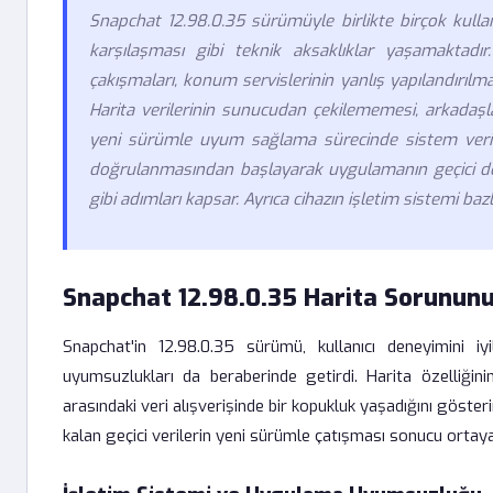
Snapchat 12.98.0.35 sürümüyle birlikte birçok kull
karşılaşması gibi teknik aksaklıklar yaşamaktadı
çakışmaları, konum servislerinin yanlış yapılandırılma
Harita verilerinin sunucudan çekilememesi, arkadaşl
yeni sürümle uyum sağlama sürecinde sistem veriler
doğrulanmasından başlayarak uygulamanın geçici do
gibi adımları kapsar. Ayrıca cihazın işletim sistemi bazlı 
Snapchat 12.98.0.35 Harita Sorununu
Snapchat'in 12.98.0.35 sürümü, kullanıcı deneyimini i
uyumsuzlukları da beraberinde getirdi. Harita özelliği
arasındaki veri alışverişinde bir kopukluk yaşadığını göst
kalan geçici verilerin yeni sürümle çatışması sonucu ortaya