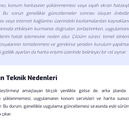
anıcı, konum haritasının yüklenmemesi veya siyah ekran hatasıyl
r. Bu sorun genellikle güncellemeler sonrası oluşan önbelle
sı veya internet bağlantısı üzerindeki kısıtlamalardan kaynaklanı
arınızla etkileşim kurmanızı doğrudan zorlaştırırken, uygulamanı
ini hatalı işlemesine neden olur. Çözüm süreci, temel izinleri
syalarının temizlenmesi ve gerekirse yeniden kurulum yapılmas
gizlilik ayarları da harita erişimi üzerinde belirleyici bir rol oynar.
n Teknik Nedenleri
yileştirmeyi amaçlayan birçok yenilikle gelse de, arka planda 
nin yüklenmemesi, uygulamanın konum servisleri ve harita sunucu
erir. Bu durum, genellikle uygulama güncellemesi sırasında eski sür
 çıkar.