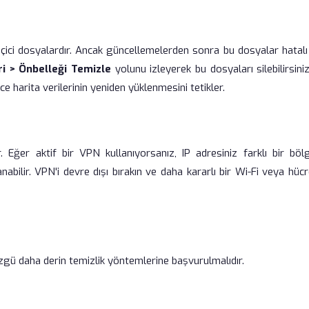
eçici dosyalardır. Ancak güncellemelerden sonra bu dosyalar hatalı
i > Önbelleği Temizle
yolunu izleyerek bu dosyaları silebilirsini
ece harita verilerinin yeniden yüklenmesini tetikler.
r. Eğer aktif bir VPN kullanıyorsanız, IP adresiniz farklı bir böl
abilir. VPN'i devre dışı bırakın ve daha kararlı bir Wi-Fi veya hüc
gü daha derin temizlik yöntemlerine başvurulmalıdır.