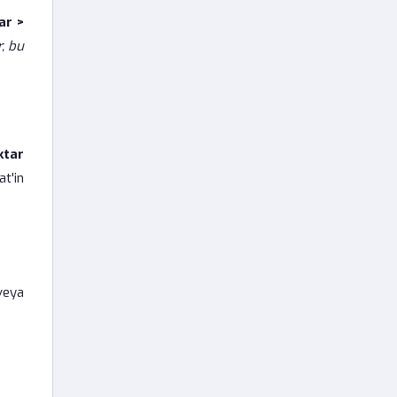
ar >
, bu
ktar
at'in
veya