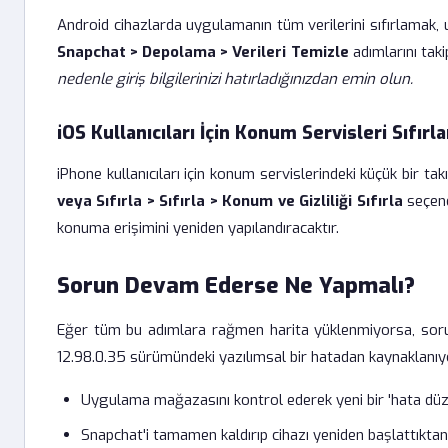
Android cihazlarda uygulamanın tüm verilerini sıfırlamak, 
Snapchat > Depolama > Verileri Temizle
adımlarını taki
nedenle giriş bilgilerinizi hatırladığınızdan emin olun.
iOS Kullanıcıları İçin Konum Servisleri Sıfırl
iPhone kullanıcıları için konum servislerindeki küçük bir ta
veya Sıfırla > Sıfırla > Konum ve Gizliliği Sıfırla
seçene
konuma erişimini yeniden yapılandıracaktır.
Sorun Devam Ederse Ne Yapmalı?
Eğer tüm bu adımlara rağmen harita yüklenmiyorsa, soru
12.98.0.35 sürümündeki yazılımsal bir hatadan kaynaklanı
Uygulama mağazasını kontrol ederek yeni bir 'hata düz
Snapchat'i tamamen kaldırıp cihazı yeniden başlattıktan