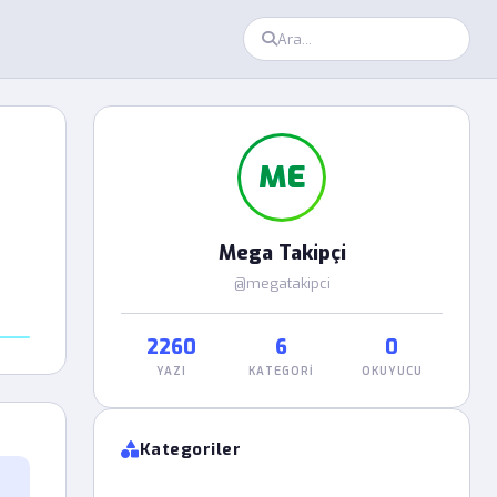
ME
Mega Takipçi
@megatakipci
2260
6
0
YAZI
KATEGORI
OKUYUCU
Kategoriler