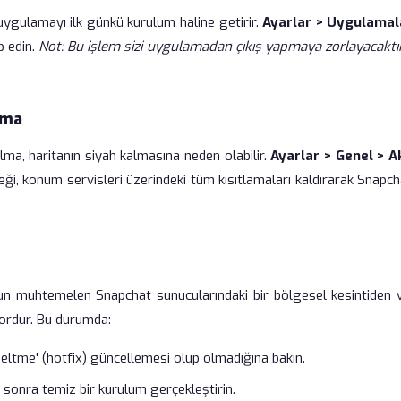
uygulamayı ilk günkü kurulum haline getirir.
Ayarlar > Uygulamal
p edin.
Not: Bu işlem sizi uygulamadan çıkış yapmaya zorlayacaktır
ama
kılma, haritanın siyah kalmasına neden olabilir.
Ayarlar > Genel > A
ği, konum servisleri üzerindeki tüm kısıtlamaları kaldırarak Snapch
n muhtemelen Snapchat sunucularındaki bir bölgesel kesintiden 
yordur. Bu durumda:
eltme' (hotfix) güncellemesi olup olmadığına bakın.
 sonra temiz bir kurulum gerçekleştirin.