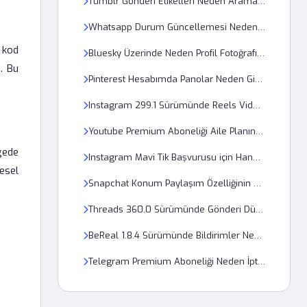
Tumblr Gönderi Etiketleri Neden Aramalarda Çıkmıyor?
Whatsapp Durum Güncellemesi Neden Düşük Kalitede Yükleniyor?
 kod
Bluesky Üzerinde Neden Profil Fotoğrafı Yüklenmiyor?
z. Bu
Pinterest Hesabımda Panolar Neden Gizli Modda Görüntüleniyor?
Instagram 299.1 Sürümünde Reels Videoları Neden Düşük Kalitede Yükleniyor?
Youtube Premium Aboneliği Aile Planında Neden Geçersiz Görünüyor?
gede
Instagram Mavi Tik Başvurusu için Hangi Belgeler Gerekli?
resel
Snapchat Konum Paylaşım Özelliğinin Arkadaşlarda Gri Görünme Sorunu Nasıl Aşılır?
Threads 360.0 Sürümünde Gönderi Düzenleme Süresi Neden Bitti?
BeReal 1.8.4 Sürümünde Bildirimler Neden Geç Geliyor?
Telegram Premium Aboneliği Neden İptal Edilemiyor?