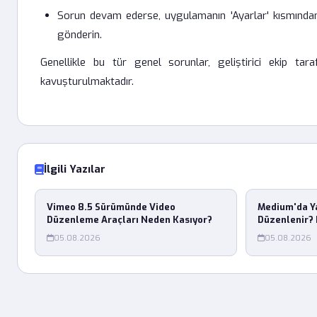
Sorun devam ederse, uygulamanın 'Ayarlar' kısmından 
gönderin.
Genellikle bu tür genel sorunlar, geliştirici ekip t
kavuşturulmaktadır.
İlgili Yazılar
Vimeo 8.5 Sürümünde Video
Medium'da Y
Düzenleme Araçları Neden Kasıyor?
Düzenlenir? 
05.08.2026
05.08.2026