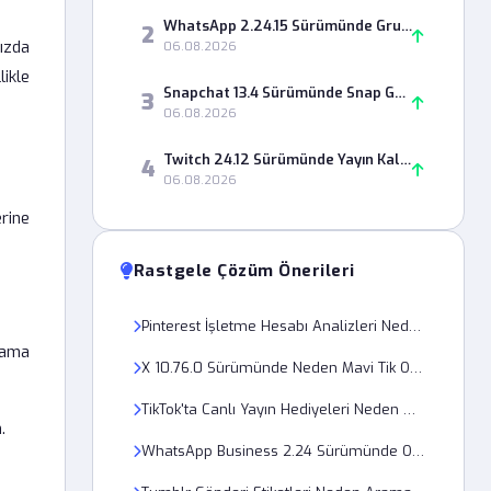
WhatsApp 2.24.15 Sürümünde Grup Davet Linki Neden Geçersiz?
2
ızda
06.08.2026
ikle
Snapchat 13.4 Sürümünde Snap Gönderme Hatası Neden Olur?
3
06.08.2026
Twitch 24.12 Sürümünde Yayın Kalitesi Neden 1080p Olmuyor?
4
06.08.2026
rine
Rastgele Çözüm Önerileri
Pinterest İşletme Hesabı Analizleri Neden Güncel Verileri Çekmiyor?
lama
X 10.76.0 Sürümünde Neden Mavi Tik Onayı Görünmüyor?
TikTok'ta Canlı Yayın Hediyeleri Neden Hesaba Geçmiyor?
.
WhatsApp Business 2.24 Sürümünde Otomatik Yanıtlar Neden Çalışmıyor?