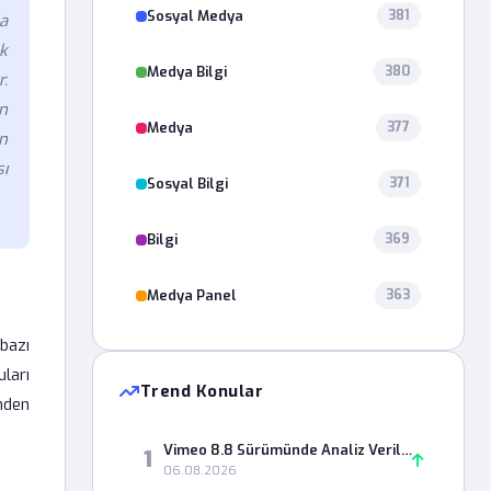
Sosyal Medya
381
a
k
Medya Bilgi
380
r.
n
Medya
377
n
ı
Sosyal Bilgi
371
Bilgi
369
Medya Panel
363
bazı
ları
Trend Konular
ümden
Vimeo 8.8 Sürümünde Analiz Verileri Neden Yüklenmiyor?
1
06.08.2026