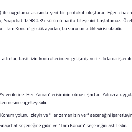
) ile uygulama arasında yeni bir protokol oluşturur. Eğer cihazın
sa, Snapchat 12.98.0.35 sürümü harita bileşenini başlatamaz. Özell
n 'Tam Konum' gizlilik ayarları, bu sorunun tetikleyicisi olabilir.
dımlar, basit izin kontrollerinden gelişmiş veri sıfırlama işlemle
GPS verilerine 'Her Zaman' erişiminin olması şarttır. Yalnızca uygu
üklenmesini engelleyebilir.
Konum yolunu izleyin ve "Her zaman izin ver" seçeneğini işaretleyin
> Snapchat seçeneğine gidin ve "Tam Konum" seçeneğini aktif edin.