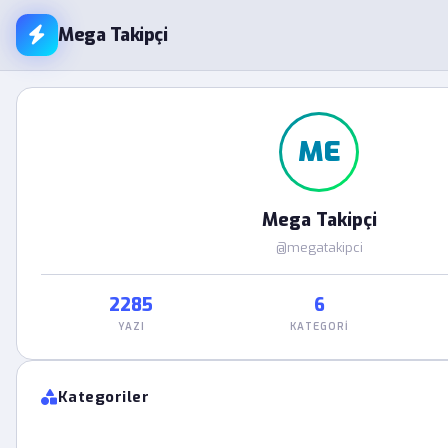
Mega Takipçi
ME
Mega Takipçi
@megatakipci
2285
6
YAZI
KATEGORI
Kategoriler