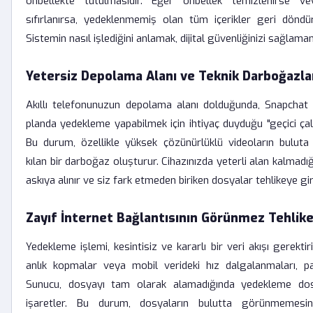
önbellekte tutulmasıdır. Eğer önbellek temizlenirse v
sıfırlanırsa, yedeklenmemiş olan tüm içerikler geri döndürü
Sistemin nasıl işlediğini anlamak, dijital güvenliğinizi sağlamanı
Yetersiz Depolama Alanı ve Teknik Darboğazla
Akıllı telefonunuzun depolama alanı dolduğunda, Snapchat
planda yedekleme yapabilmek için ihtiyaç duyduğu "geçici çal
Bu durum, özellikle yüksek çözünürlüklü videoların buluta 
kılan bir darboğaz oluşturur. Cihazınızda yeterli alan kalmad
askıya alınır ve siz fark etmeden biriken dosyalar tehlikeye gir
Zayıf İnternet Bağlantısının Görünmez Tehlike
Yedekleme işlemi, kesintisiz ve kararlı bir veri akışı gerektiri
anlık kopmalar veya mobil verideki hız dalgalanmaları, p
Sunucu, dosyayı tam olarak alamadığında yedekleme dos
işaretler. Bu durum, dosyaların bulutta görünmemesi