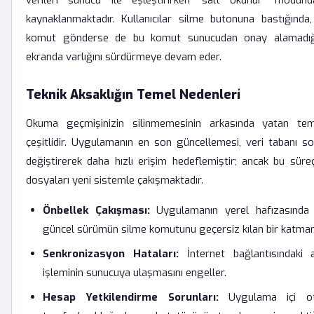
verileri sunucu ile eşleştirirken 'salt okunur' modund
kaynaklanmaktadır. Kullanıcılar silme butonuna bastığında
komut gönderse de bu komut sunucudan onay alamadığı 
ekranda varlığını sürdürmeye devam eder.
Teknik Aksaklığın Temel Nedenleri
Okuma geçmişinizin silinmemesinin arkasında yatan te
çeşitlidir. Uygulamanın en son güncellemesi, veri tabanı s
değiştirerek daha hızlı erişim hedeflemiştir; ancak bu süre
dosyaları yeni sistemle çakışmaktadır.
Önbellek Çakışması:
Uygulamanın yerel hafızasında bi
güncel sürümün silme komutunu geçersiz kılan bir katman
Senkronizasyon Hataları:
İnternet bağlantısındaki an
işleminin sunucuya ulaşmasını engeller.
Hesap Yetkilendirme Sorunları:
Uygulama içi ot