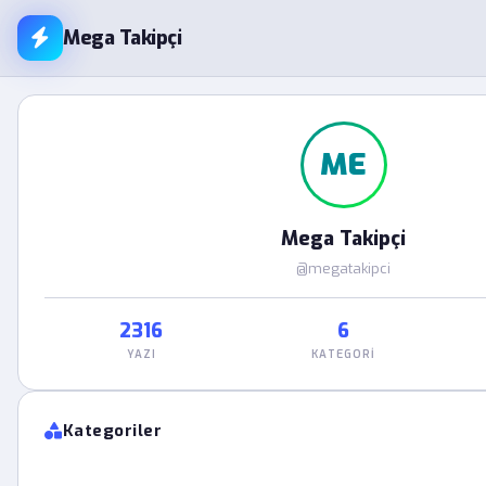
Mega Takipçi
ME
Mega Takipçi
@megatakipci
2316
6
YAZI
KATEGORI
Kategoriler