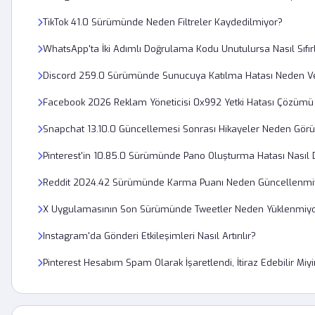
TikTok 41.0 Sürümünde Neden Filtreler Kaydedilmiyor?
WhatsApp'ta İki Adımlı Doğrulama Kodu Unutulursa Nasıl Sıfır
Discord 259.0 Sürümünde Sunucuya Katılma Hatası Neden Ve
Facebook 2026 Reklam Yöneticisi 0x992 Yetki Hatası Çözümü
Snapchat 13.10.0 Güncellemesi Sonrası Hikayeler Neden Gör
Pinterest'in 10.85.0 Sürümünde Pano Oluşturma Hatası Nasıl D
Reddit 2024.42 Sürümünde Karma Puanı Neden Güncellenmi
X Uygulamasının Son Sürümünde Tweetler Neden Yüklenmiy
Instagram'da Gönderi Etkileşimleri Nasıl Artırılır?
Pinterest Hesabım Spam Olarak İşaretlendi, İtiraz Edebilir Miy