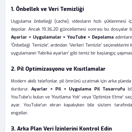
1. Önbellek ve Veri Temizliği
Uygulama önbelleği (cache), videoların hızlı yüklenmesi içi
depolar. Ancak 19.36.20 güncellemesi sonrası bu dosyalar bo
Ayarlar > Uygulamalar > YouTube > Depolama
adımları
'Önbelleği Temizle', ardından 'Verileri Temizle' seçeneklerini 
uygulamanın 'fabrika ayarları' gibi temiz bir başlangıç yapması
2. Pil Optimizasyonu ve Kısıtlamalar
Modern akıllı telefonlar, pil ömrünü uzatmak için arka planda 
durdurur.
Ayarlar > Pil > Uygulama Pil Tasarrufu
bö
YouTube'u bulun ve 'Kısıtlama Yok' veya 'Optimize Etme' seç
ayar, YouTube'un ekran kapalıyken bile sistem tarafında
engeller.
3. Arka Plan Veri İzinlerini Kontrol Edin