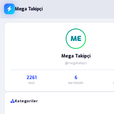
Mega Takipçi
ME
Mega Takipçi
@megatakipci
2261
6
YAZI
KATEGORI
Kategoriler