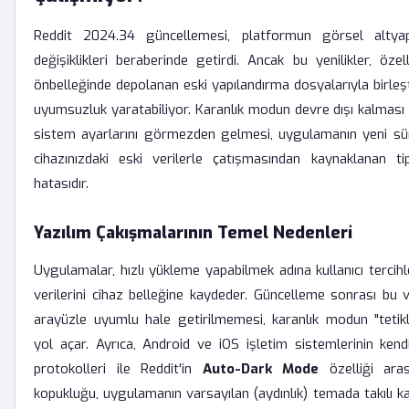
Reddit 2024.34 güncellemesi, platformun görsel altyap
değişiklikleri beraberinde getirdi. Ancak bu yenilikler, öze
önbelleğinde depolanan eski yapılandırma dosyalarıyla birleşti
uyumsuzluk yaratabiliyor. Karanlık modun devre dışı kalmas
sistem ayarlarını görmezden gelmesi, uygulamanın yeni sür
cihazınızdaki eski verilerle çatışmasından kaynaklanan tip
hatasıdır.
Yazılım Çakışmalarının Temel Nedenleri
Uygulamalar, hızlı yükleme yapabilmek adına kullanıcı tercihl
verilerini cihaz belleğine kaydeder. Güncelleme sonrası bu v
arayüzle uyumlu hale getirilmemesi, karanlık modun "teti
yol açar. Ayrıca, Android ve iOS işletim sistemlerinin ken
protokolleri ile Reddit'in
Auto-Dark Mode
özelliği aras
kopukluğu, uygulamanın varsayılan (aydınlık) temada takılı 