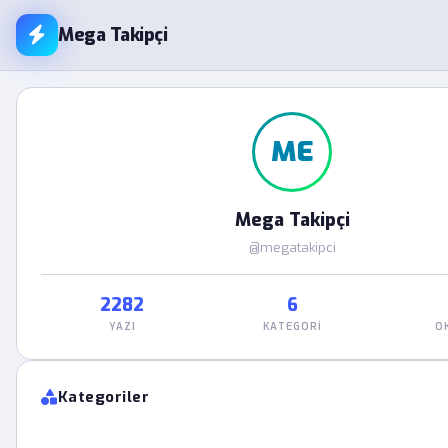
Mega Takipçi
ME
Mega Takipçi
@megatakipci
2282
6
YAZI
KATEGORI
O
Kategoriler