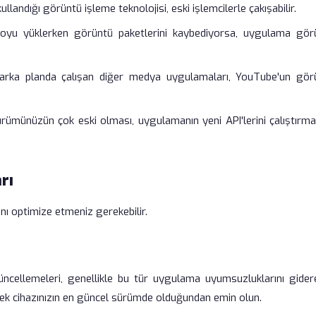
landığı görüntü işleme teknolojisi, eski işlemcilerle çakışabilir.
eoyu yüklerken görüntü paketlerini kaybediyorsa, uygulama gör
arka planda çalışan diğer medya uygulamaları, YouTube'un gör
ümünüzün çok eski olması, uygulamanın yeni API'lerini çalıştırma
rı
nı optimize etmeniz gerekebilir.
 güncellemeleri, genellikle bu tür uygulama uyumsuzluklarını gider
erek cihazınızın en güncel sürümde olduğundan emin olun.