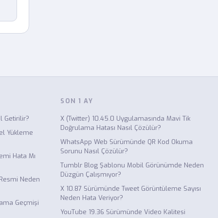
SON 1 AY
 Getirilir?
X (Twitter) 10.45.0 Uygulamasında Mavi Tik
Doğrulama Hatası Nasıl Çözülür?
el Yükleme
WhatsApp Web Sürümünde QR Kod Okuma
Sorunu Nasıl Çözülür?
emi Hata Mı
Tumblr Blog Şablonu Mobil Görünümde Neden
Düzgün Çalışmıyor?
l Resmi Neden
X 10.87 Sürümünde Tweet Görüntüleme Sayısı
Neden Hata Veriyor?
rama Geçmişi
YouTube 19.36 Sürümünde Video Kalitesi