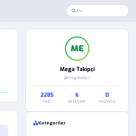
ME
Mega Takipçi
@megatakipci
2285
6
0
YAZI
KATEGORI
OKUYUCU
Kategoriler