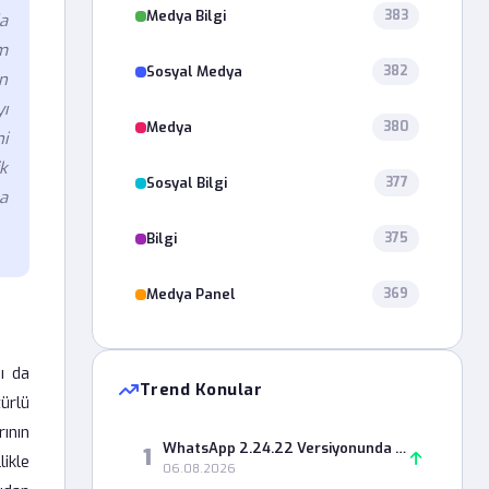
Medya Bilgi
383
a
m
Sosyal Medya
382
n
ı
Medya
380
ni
ik
Sosyal Bilgi
377
a
Bilgi
375
Medya Panel
369
ı da
Trend Konular
ürlü
ının
WhatsApp 2.24.22 Versiyonunda Durum Paylaşımı Neden Hata Veriyor?
1
ikle
06.08.2026