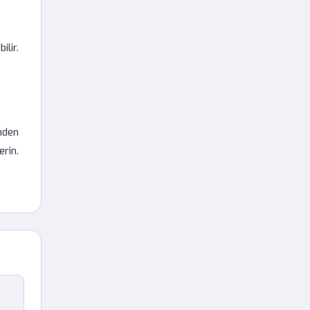
lir.
inden
erin.