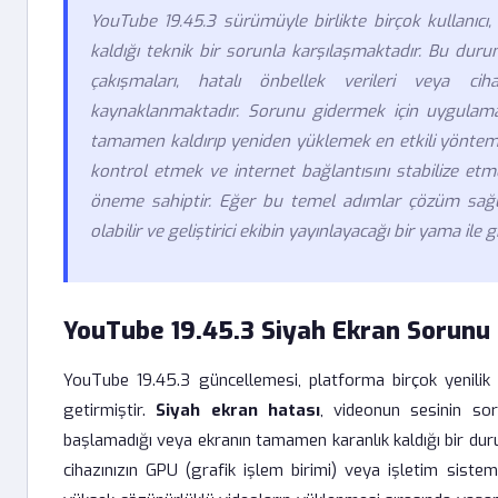
YouTube 19.45.3 sürümüyle birlikte birçok kullanıc
kaldığı teknik bir sorunla karşılaşmaktadır. Bu dur
çakışmaları, hatalı önbellek verileri veya ci
kaynaklanmaktadır. Sorunu gidermek için uygulaman
tamamen kaldırıp yeniden yüklemek en etkili yöntemler
kontrol etmek ve internet bağlantısını stabilize etm
öneme sahiptir. Eğer bu temel adımlar çözüm sağl
olabilir ve geliştirici ekibin yayınlayacağı bir yama ile g
YouTube 19.45.3 Siyah Ekran Sorunu 
YouTube 19.45.3 güncellemesi, platforma birçok yenilik 
getirmiştir.
Siyah ekran hatası
, videonun sesinin so
başlamadığı veya ekranın tamamen karanlık kaldığı bir dur
cihazınızın GPU (grafik işlem birimi) veya işletim sistem