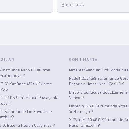
06.08.2026
AZILAR
SON 1 HAFTA
0 Sürümünde Pano Oluşturma
Pinterest Panoları Gizli Moda Nasıl
 Görünmüyor?
Reddit 2024.38 Sürümünde Görs
2.0 Sürümünde Müzik Ekleme
Başarısız Hatası Nasıl Çözülür?
 Yok?
Discord Sunucuya Bot Ekleme İşl
.0.22.115 Sürümünde Paylaşımlar
Veriyor?
müyor?
LinkedIn 12.7.0 Sürümünde Profi
35.0 Sürümünde Pin Kaydetme
Yüklenmiyor?
zeltilir?
X (Twitter) 10.48.0 Sürümünde A
 Ol Butonu Neden Çalışmıyor?
Nasıl Temizlenir?