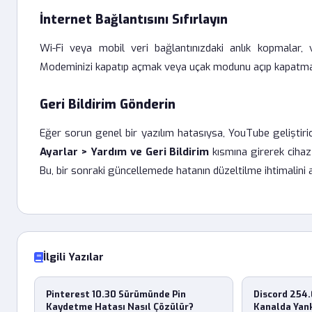
İnternet Bağlantısını Sıfırlayın
Wi-Fi veya mobil veri bağlantınızdaki anlık kopmalar, 
Modeminizi kapatıp açmak veya uçak modunu açıp kapatmak, 
Geri Bildirim Gönderin
Eğer sorun genel bir yazılım hatasıysa, YouTube geliştirici
Ayarlar > Yardım ve Geri Bildirim
kısmına girerek cihaz 
Bu, bir sonraki güncellemede hatanın düzeltilme ihtimalini a
İlgili Yazılar
Pinterest 10.30 Sürümünde Pin
Discord 254.
Kaydetme Hatası Nasıl Çözülür?
Kanalda Yank