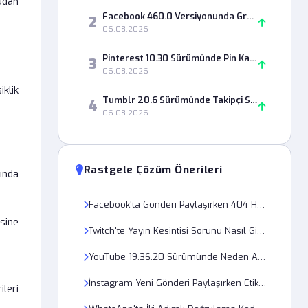
udan
Facebook 460.0 Versiyonunda Grup Paylaşımları Neden Görünmüyor?
2
06.08.2026
Pinterest 10.30 Sürümünde Pin Kaydetme Hatası Nasıl Çözülür?
3
06.08.2026
klik
Tumblr 20.6 Sürümünde Takipçi Sayısı Neden Yanlış Görünüyor?
4
06.08.2026
Rastgele Çözüm Önerileri
sında
Facebook'ta Gönderi Paylaşırken 404 Hatası Nasıl Çözülür?
sine
Twitch'te Yayın Kesintisi Sorunu Nasıl Giderilir?
YouTube 19.36.20 Sürümünde Neden Arka Planda Oynatma Duruyor?
İnstagram Yeni Gönderi Paylaşırken Etiketleme Sorunu Yaşıyorum, Çözümü Nedir?
leri