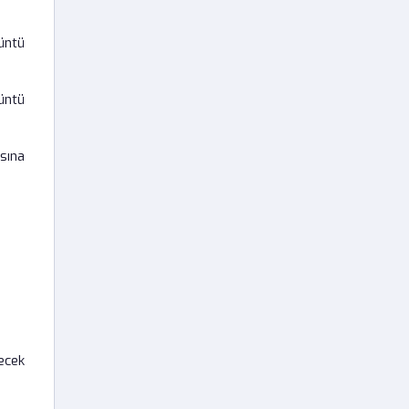
üntü
üntü
sına
ecek