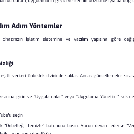
nan bu durum, uygulamanın geçici verilerinin bozulmasıyla da doğr
Adım Adım Yöntemler
cihazınızın işletim sistemine ve yazılım yapısına göre değişi
zliği
eşitli verileri önbellek dizininde saklar. Ancak güncellemeler sıra
kısmına girin ve "Uygulamalar" veya "Uygulama Yönetimi" sekme
ube'u seçin.
ak "Önbelleği Temizle" butonuna basın. Sorun devam ederse "Veri
brika ayarlarına döndürün.