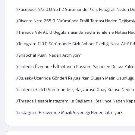
Facebook 472.0.0.45.112 Sürümünde Profil Fotoğrafı Neden D
Discord Nitro 255.0 Sürümünde Profil Teması Neden Değişmi
Threads V349.0.0 Uygulamasında Sayfa Yenileme Hatası Ned
Telegram 11.3.0 Sürümünde Gizli Sohbet Özelliği Nasıl Aktif Edi
Snapchat Puanı Neden Artmıyor?
Linkedin Üzerinde İş İlanlarına Başvuru Yaparken Dosya Yük
Bluesky Üzerinde Gönderi Paylaşırken Oluşan Metin Uzunluğu Sı
LinkedIn 3.24.0 Sürümünde İş Başvurusu Onay Kutusu Nede
Threads Hesabı Instagram ile Bağlantısı Kesilince Neden Kap
Instagram Hikayemde Müzik Seçeneği Neden Çıkmıyor?