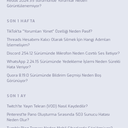
Reddit 2024.35 Sürümünde Yorumlar Neden
Görüntülenemiyor?
SON 1 HAFTA
TikTok'ta "Yorumları Yönet" Özelliği Neden Pasif?
Threads Hesabımı Kalıcı Olarak Silmek İçin Hangi Adımları
İzlemeliyim?
Discord 254.12 Sürümünde Mikrofon Neden Cızırtılı Ses İletiyor?
WhatsApp 2.24.15 Sürümünde Yedekleme İşlemi Neden Sürekli
Hata Veriyor?
Quora 8.19.0 Sürümünde Bildirim Geçmişi Neden Boş
Görünüyor?
SON 1 AY
Twitch'te Yayın Tekrarı (VOD) Nasıl Kaydedilir?
Pinterest'te Pano Oluşturma Sırasında 503 Sunucu Hatası
Neden Olur?