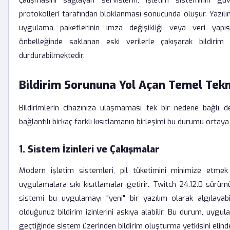
çalışmasını sağlayan servislerin, işletim sisteminin gü
protokolleri tarafından bloklanması sonucunda oluşur. Yazılı
uygulama paketlerinin imza değişikliği veya veri yapısınd
önbelleğinde saklanan eski verilerle çakışarak bildirim 
durdurabilmektedir.
Bildirim Sorununa Yol Açan Temel Tekn
Bildirimlerin cihazınıza ulaşmaması tek bir nedene bağlı deği
bağlantılı birkaç farklı kısıtlamanın birleşimi bu durumu ortaya 
1. Sistem İzinleri ve Çakışmalar
Modern işletim sistemleri, pil tüketimini minimize etmek
uygulamalara sıkı kısıtlamalar getirir. Twitch 24.12.0 sürüm
sistemi bu uygulamayı "yeni" bir yazılım olarak algılaya
olduğunuz bildirim izinlerini askıya alabilir. Bu durum, uygul
geçtiğinde sistem üzerinden bildirim oluşturma yetkisini elinde