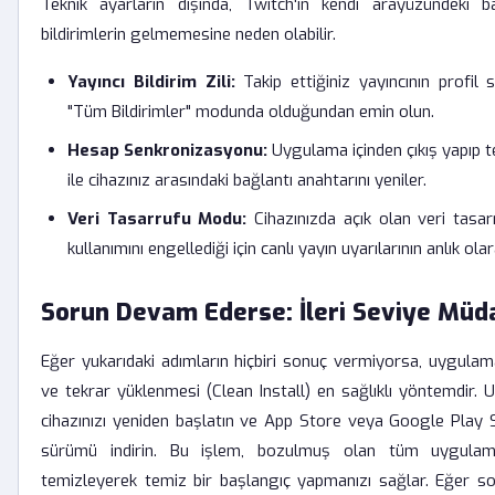
Teknik ayarların dışında, Twitch'in kendi arayüzündeki baz
bildirimlerin gelmemesine neden olabilir.
Yayıncı Bildirim Zili:
Takip ettiğiniz yayıncının profil sa
"Tüm Bildirimler" modunda olduğundan emin olun.
Hesap Senkronizasyonu:
Uygulama içinden çıkış yapıp t
ile cihazınız arasındaki bağlantı anahtarını yeniler.
Veri Tasarrufu Modu:
Cihazınızda açık olan veri tasa
kullanımını engellediği için canlı yayın uyarılarının anlık ol
Sorun Devam Ederse: İleri Seviye Müd
Eğer yukarıdaki adımların hiçbiri sonuç vermiyorsa, uygula
ve tekrar yüklenmesi (Clean Install) en sağlıklı yöntemdir. 
cihazınızı yeniden başlatın ve App Store veya Google Play 
sürümü indirin. Bu işlem, bozulmuş olan tüm uygulam
temizleyerek temiz bir başlangıç yapmanızı sağlar. Eğer s