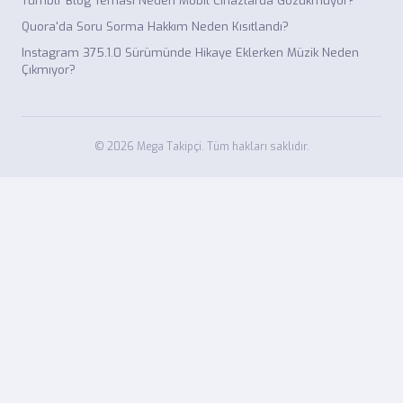
Tumblr Blog Teması Neden Mobil Cihazlarda Gözükmüyor?
Quora'da Soru Sorma Hakkım Neden Kısıtlandı?
Instagram 375.1.0 Sürümünde Hikaye Eklerken Müzik Neden
Çıkmıyor?
© 2026 Mega Takipçi. Tüm hakları saklıdır.