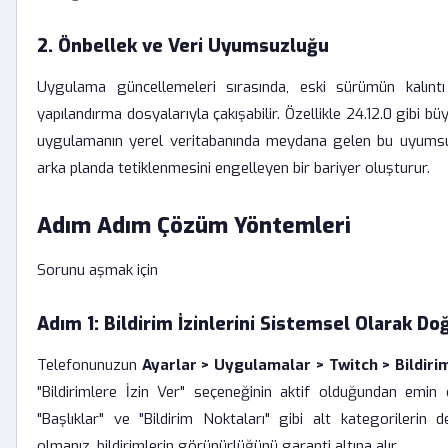
2. Önbellek ve Veri Uyumsuzluğu
Uygulama güncellemeleri sırasında, eski sürümün kalınt
yapılandırma dosyalarıyla çakışabilir. Özellikle 24.12.0 gibi bü
uygulamanın yerel veritabanında meydana gelen bu uyumsuzlu
arka planda tetiklenmesini engelleyen bir bariyer oluşturur.
Adım Adım Çözüm Yöntemleri
Sorunu aşmak için
Adım 1: Bildirim İzinlerini Sistemsel Olarak Do
Telefonunuzun
Ayarlar > Uygulamalar > Twitch > Bildiri
"Bildirimlere İzin Ver" seçeneğinin aktif olduğundan emin ol
"Başlıklar" ve "Bildirim Noktaları" gibi alt kategorilerin
olmanız, bildirimlerin görünürlüğünü garanti altına alır.