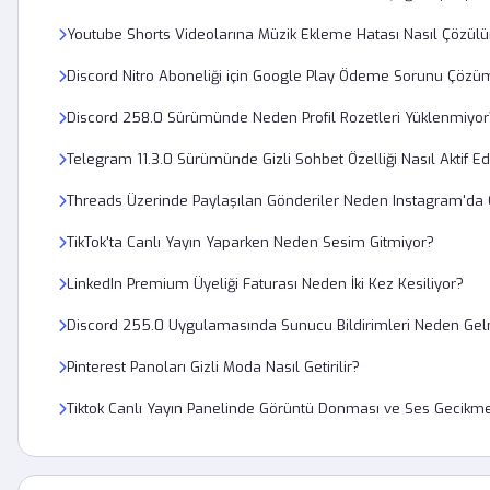
Youtube Shorts Videolarına Müzik Ekleme Hatası Nasıl Çözülü
Discord Nitro Aboneliği için Google Play Ödeme Sorunu Çözü
Discord 258.0 Sürümünde Neden Profil Rozetleri Yüklenmiyor
Telegram 11.3.0 Sürümünde Gizli Sohbet Özelliği Nasıl Aktif Edi
Threads Üzerinde Paylaşılan Gönderiler Neden Instagram'd
TikTok'ta Canlı Yayın Yaparken Neden Sesim Gitmiyor?
LinkedIn Premium Üyeliği Faturası Neden İki Kez Kesiliyor?
Discord 255.0 Uygulamasında Sunucu Bildirimleri Neden Gel
Pinterest Panoları Gizli Moda Nasıl Getirilir?
Tiktok Canlı Yayın Panelinde Görüntü Donması ve Ses Gecikmesi