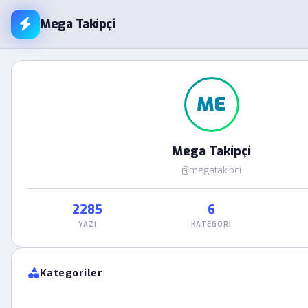
Mega Takipçi
ME
Mega Takipçi
@megatakipci
2285
6
YAZI
KATEGORI
Kategoriler