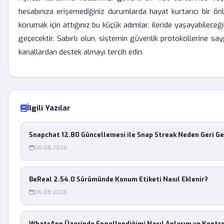
hesabınıza erişemediğiniz durumlarda hayat kurtarıcı bir önlem
korumak için attığınız bu küçük adımlar, ileride yaşayabileceğ
geçecektir. Sabırlı olun, sistemin güvenlik protokollerine s
kanallardan destek almayı tercih edin.
İlgili Yazılar
Snapchat 12.80 Güncellemesi ile Snap Streak Neden Geri G
06.08.2026
BeReal 2.54.0 Sürümünde Konum Etiketi Nasıl Eklenir?
06.08.2026
WhatsApp Üzerinde Engellendiğimi Nasıl Anlarım ve Kontr