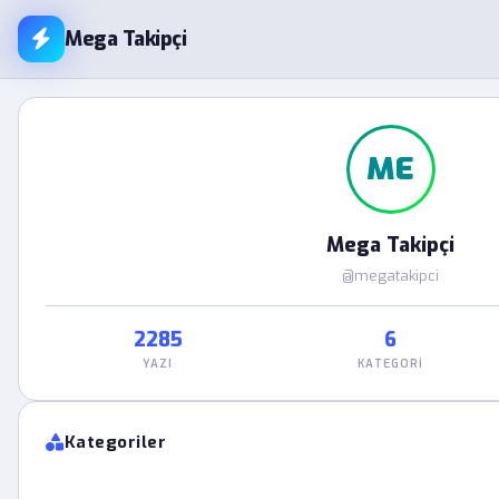
Mega Takipçi
ME
Mega Takipçi
@megatakipci
2285
6
YAZI
KATEGORI
Kategoriler