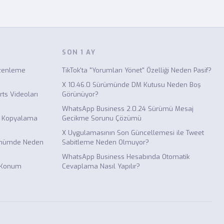
SON 1 AY
zenleme
TikTok'ta "Yorumları Yönet" Özelliği Neden Pasif?
X 10.46.0 Sürümünde DM Kutusu Neden Boş
ts Videoları
Görünüyor?
WhatsApp Business 2.0.24 Sürümü Mesaj
n Kopyalama
Gecikme Sorunu Çözümü
X Uygulamasının Son Güncellemesi ile Tweet
rünümde Neden
Sabitleme Neden Olmuyor?
WhatsApp Business Hesabında Otomatik
 Konum
Cevaplama Nasıl Yapılır?