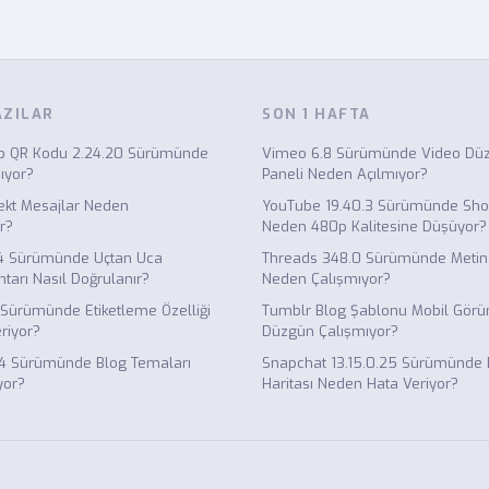
AZILAR
SON 1 HAFTA
 QR Kodu 2.24.20 Sürümünde
Vimeo 6.8 Sürümünde Video Dü
ıyor?
Paneli Neden Açılmıyor?
ekt Mesajlar Neden
YouTube 19.40.3 Sürümünde Shor
r?
Neden 480p Kalitesine Düşüyor?
4 Sürümünde Uçtan Uca
Threads 348.0 Sürümünde Meti
tarı Nasıl Doğrulanır?
Neden Çalışmıyor?
 Sürümünde Etiketleme Özelliği
Tumblr Blog Şablonu Mobil Gö
riyor?
Düzgün Çalışmıyor?
1.4 Sürümünde Blog Temaları
Snapchat 13.15.0.25 Sürümünde
yor?
Haritası Neden Hata Veriyor?