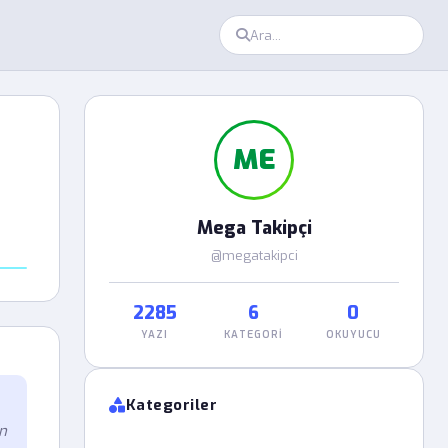
ME
Mega Takipçi
@megatakipci
2285
6
0
YAZI
KATEGORI
OKUYUCU
Kategoriler
n