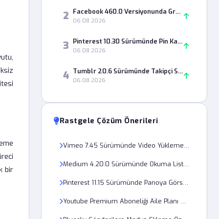
Facebook 460.0 Versiyonunda Grup Paylaşımları Neden Görünmüyor?
2
06.08.2026
Pinterest 10.30 Sürümünde Pin Kaydetme Hatası Nasıl Çözülür?
3
06.08.2026
utu,
eksiz
Tumblr 20.6 Sürümünde Takipçi Sayısı Neden Yanlış Görünüyor?
4
06.08.2026
itesi
Rastgele Çözüm Önerileri
leme
Vimeo 7.45 Sürümünde Video Yükleme Ekranı Neden Donuyor?
üreci
Medium 4.20.0 Sürümünde Okuma Listesi Neden Senkronize Olmuyor?
k bir
Pinterest 11.15 Sürümünde Panoya Görsel Ekleme Hatası Nasıl Düzelir?
Youtube Premium Aboneliği Aile Planı Davet Hatası Nasıl Çözülür?