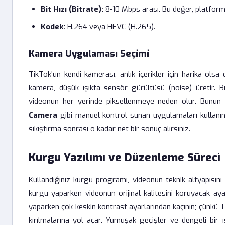
Bit Hızı (Bitrate):
8-10 Mbps arası. Bu değer, platformu
Kodek:
H.264 veya HEVC (H.265).
Kamera Uygulaması Seçimi
TikTok'un kendi kamerası, anlık içerikler için harika olsa
kamera, düşük ışıkta sensör gürültüsü (noise) üretir. Bu
videonun her yerinde piksellenmeye neden olur. Bunun
Camera
gibi manuel kontrol sunan uygulamaları kullanın. 
sıkıştırma sonrası o kadar net bir sonuç alırsınız.
Kurgu Yazılımı ve Düzenleme Süreci
Kullandığınız kurgu programı, videonun teknik altyapısını
kurgu yaparken videonun orijinal kalitesini koruyacak aya
yaparken çok keskin kontrast ayarlarından kaçının; çünkü Ti
kırılmalarına yol açar. Yumuşak geçişler ve dengeli bir ı