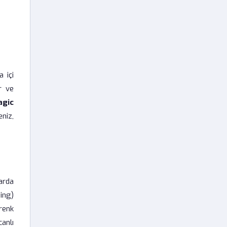
a içi
r ve
agic
niz,
arda
ing)
 renk
anlı