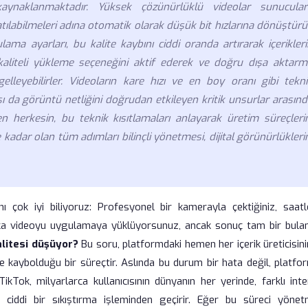
 kaynaklanmaktadır. Yüksek çözünürlüklü videolar sunucular
ılabilmeleri adına otomatik olarak düşük bit hızlarına dönüştürü
ama ayarları, bu kalite kaybını ciddi oranda artırarak içerikler
k kaliteli yükleme seçeneğini aktif ederek ve doğru dışa aktarm
leyebilirler. Videoların kare hızı ve en boy oranı gibi tekni
 da görüntü netliğini doğrudan etkileyen kritik unsurlar arasınd
n herkesin, bu teknik kısıtlamaları anlayarak üretim süreçlerin
ar olan tüm adımları bilinçli yönetmesi, dijital görünürlüklerin
ını çok iyi biliyoruz: Profesyonel bir kamerayla çektiğiniz, saatl
rika videoyu uygulamaya yüklüyorsunuz, ancak sonuç tam bir bulanı
alitesi düşüyor?
Bu soru, platformdaki hemen her içerik üreticisin
e kaybolduğu bir süreçtir. Aslında bu durum bir hata değil, platfo
TikTok, milyarlarca kullanıcısının dünyanın her yerinde, farklı int
ları ciddi bir sıkıştırma işleminden geçirir. Eğer bu süreci yönet