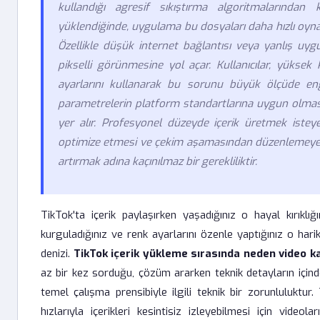
kullandığı agresif sıkıştırma algoritmalarından
yüklendiğinde, uygulama bu dosyaları daha hızlı oynat
Özellikle düşük internet bağlantısı veya yanlış uygul
pikselli görünmesine yol açar. Kullanıcılar, yükse
ayarlarını kullanarak bu sorunu büyük ölçüde engel
parametrelerin platform standartlarına uygun olması
yer alır. Profesyonel düzeyde içerik üretmek isteye
optimize etmesi ve çekim aşamasından düzenlemeye kad
artırmak adına kaçınılmaz bir gerekliliktir.
TikTok'ta içerik paylaşırken yaşadığınız o hayal kırıklığ
kurguladığınız ve renk ayarlarını özenle yaptığınız o ha
denizi.
TikTok içerik yükleme sırasında neden video k
az bir kez sorduğu, çözüm ararken teknik detayların içind
temel çalışma prensibiyle ilgili teknik bir zorunluluktur. 
hızlarıyla içerikleri kesintisiz izleyebilmesi için video