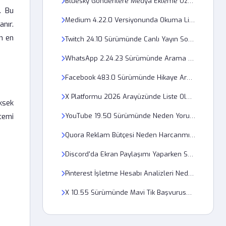
Bluesky Gönderilere Medya Ekleme Özelliği Neden Çalışmıyor?
. Bu
Medium 4.22.0 Versiyonunda Okuma Listesi Neden Senkronize Olmuyor?
nır.
n en
Twitch 24.10 Sürümünde Canlı Yayın Sohbeti Neden Görünmüyor?
WhatsApp 2.24.23 Sürümünde Arama Neden Düşüyor?
Facebook 483.0 Sürümünde Hikaye Arşivi Neden Açılmıyor?
X Platformu 2026 Arayüzünde Liste Oluşturma 403 Forbidden Hatası Nasıl Düzeltilir?
ksek
temi
YouTube 19.50 Sürümünde Neden Yorumlar Yüklenmiyor?
Quora Reklam Bütçesi Neden Harcanmıyor?
Discord'da Ekran Paylaşımı Yaparken Ses Gitmeme Sorunu Nedir?
Pinterest İşletme Hesabı Analizleri Neden Güncel Verileri Çekmiyor?
X 10.55 Sürümünde Mavi Tik Başvurusu Neden Onaylanmıyor?
.