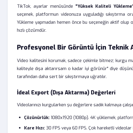
TikTok, ayarlar menüsünde
"Yüksek Kaliteli Yükleme
seçenek, platformun videonuza uyguladığı sıkıştırma ora
Yükleme yapmadan hemen önce bu seçeneğin aktif olup olm
hızlı çözümdür.
Profesyonel Bir Görüntü İçin Teknik 
Video kalitesini korumak, sadece çekimle bitmez; kurgu m
kaliteyle dışa aktarırsam o kadar iyi görünür" diye düşünü
tarafından daha sert bir sıkıştırmaya uğratılır.
İdeal Export (Dışa Aktarma) Değerleri
Videolarınızı kurgularken şu değerlere sadık kalmaya çalışı
Çözünürlük:
1080x1920 (1080p). 4K yüklemek, platform
Kare Hızı:
30 FPS veya 60 FPS. Çok hareketli videolar i