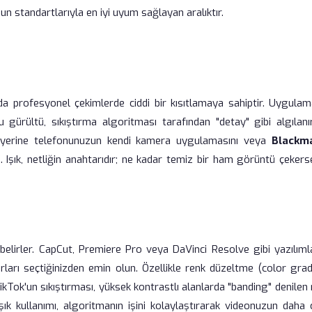
n standartlarıyla en iyi uyum sağlayan aralıktır.
 da profesyonel çekimlerde ciddi bir kısıtlamaya sahiptir. Uygulam
 gürültü, sıkıştırma algoritması tarafından "detay" gibi algılanı
 yerine telefonunuzun kendi kamera uygulamasını veya
Blackm
Işık, netliğin anahtarıdır; ne kadar temiz bir ham görüntü çekerse
 belirler. CapCut, Premiere Pro veya DaVinci Resolve gibi yazılıml
rları seçtiğinizden emin olun. Özellikle renk düzeltme (color grad
kTok'un sıkıştırması, yüksek kontrastlı alanlarda "banding" denilen
şık kullanımı, algoritmanın işini kolaylaştırarak videonuzun daha c