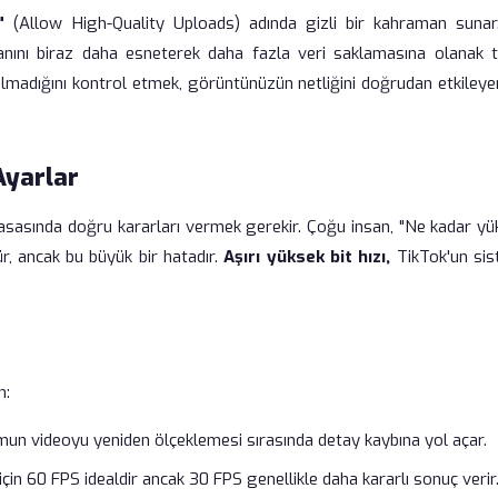
"
(Allow High-Quality Uploads) adında gizli bir kahraman sunar
nını biraz daha esneterek daha fazla veri saklamasına olanak ta
adığını kontrol etmek, görüntünüzün netliğini doğrudan etkileye
Ayarlar
asasında doğru kararları vermek gerekir. Çoğu insan, "Ne kadar yü
r, ancak bu büyük bir hatadır.
Aşırı yüksek bit hızı,
TikTok'un sis
n:
un videoyu yeniden ölçeklemesi sırasında detay kaybına yol açar.
çin 60 FPS idealdir ancak 30 FPS genellikle daha kararlı sonuç verir