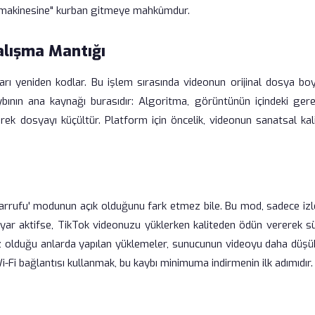
a makinesine" kurban gitmeye mahkûmdur.
alışma Mantığı
ları yeniden kodlar. Bu işlem sırasında videonun orijinal dosya boy
 kaybının ana kaynağı burasıdır: Algoritma, görüntünün içindeki ger
lerek dosyayı küçültür. Platform için öncelik, videonun sanatsal kal
Tasarrufu' modunun açık olduğunu fark etmez bile. Bu mod, sadece iz
 ayar aktifse, TikTok videonuzu yüklerken kaliteden ödün vererek s
rsız olduğu anlarda yapılan yüklemeler, sunucunun videoyu daha düşü
Wi-Fi bağlantısı kullanmak, bu kaybı minimuma indirmenin ilk adımıdır.