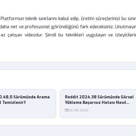
Platformun teknik sınırlarını kabul edip, üretim süreçlerinizi bu sını
ok daha net ve profesyonel göründüğünü fark edeceksiniz. Unutmayın
az çatışan videodur. Şimdi bu teknikleri uygulayın ve izleyicileri
 10.48.0 Sürümünde Arama
Reddit 2024.38 Sürümünde Görsel
l Temizlenir?
Yükleme Başarısız Hatası Nasıl
Çözülür?
06.08.2026