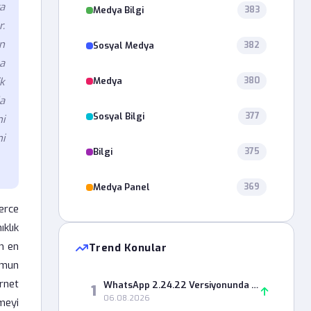
a
Medya Bilgi
383
r.
in
Sosyal Medya
382
a
Medya
k
380
a
Sosyal Bilgi
377
i
i
Bilgi
375
Medya Panel
369
erce
klık
in en
Trend Konular
rmun
ernet
WhatsApp 2.24.22 Versiyonunda Durum Paylaşımı Neden Hata Veriyor?
1
06.08.2026
meyi