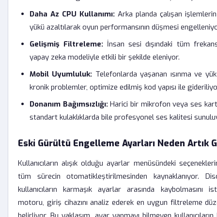
Daha Az CPU Kullanımı:
Arka planda çalışan işlemlerin
yükü azaltılarak oyun performansının düşmesi engelleniyo
Gelişmiş Filtreleme:
İnsan sesi dışındaki tüm frekans
yapay zeka modeliyle etkili bir şekilde eleniyor.
Mobil Uyumluluk:
Telefonlarda yaşanan ısınma ve yüks
kronik problemler, optimize edilmiş kod yapısı ile gideriliyo
Donanım Bağımsızlığı:
Harici bir mikrofon veya ses kar
standart kulaklıklarda bile profesyonel ses kalitesi sunulu
Eski Gürültü Engelleme Ayarları Neden Artık
Kullanıcıların alışık olduğu ayarlar menüsündeki seçeneklerin
tüm sürecin otomatikleştirilmesinden kaynaklanıyor. Di
kullanıcıların karmaşık ayarlar arasında kaybolmasını i
motoru, giriş cihazını analiz ederek en uygun filtreleme dü
belirliyor. Bu yaklaşım, ayar yapmayı bilmeyen kullanıcıların