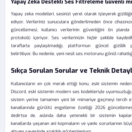
Yapay Zeka Destekli Ses Filtreleme Güvenli m
Yapay zeka modelleri, sesinizi yerel olarak işleyerek gizlil
ediyor. Verileriniz sunuculara gönderilmeden önce cihazınız
güncellemesi, kullanıcı verilerinin güvenliğini ön planda
protokolü içeriyor. Ses verilerinizin hiçbir şekilde kayde
taraflarla paylaşılmadığı, platformun güncel gizlilik po
belirtiliyor. Bu nedenle, yeni nesil ses motorunu gönül rahatlığı
Sıkça Sorulan Sorular ve Teknik Detay
Kullanıcıların en çok merak ettiği konu, eski sistemin neden
Discord, eski sistemin modern ses kodekleriyle uyumsuzluğu 
sistem yerine tamamen yeni bir mimariye geçmeyi tercih et
kanallarında gürültü engelleme özelliği 2026 güncellemesi
dedirtse de, aslında daha yetenekli bir sistemin kapıları
kanallarda yaşanan ani kopmaların ve yankı sorunlarının büyü
altyapı sayesinde azaldığı gözlemleniyor.