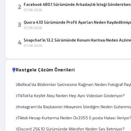
Facebook 480.1 Sürümünde Arkadaşlık İsteği Gönderirke
2
07.08.2026
Quora 4.10 Sürümünde Profil Ayarları Neden Kaydedilmiy
3
07.08.2026
Snapchat'in 13.2 Sürümünde Konum Haritası Neden Açılmı
4
07.08.2026
Rastgele Çözüm Önerileri
BeReal'da Bildirimler Gelmesine Rağmen Neden Fotoğraf Pa
TikTok'ta Keşfet Akışı Neden Hep Aynı Videoları Gösteriyor?
Instagram'da Başkasının Hikayesini İzlediğim Neden Gizlenmi
Tiktok Hesap Kurtarma Neden 0x3355 E-posta Hatası Veriyor
Discord 256.10 Sürümünde Mikrofon Neden Ses İletmiyor?