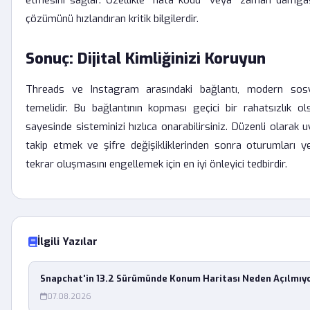
etmesini sağlar. Özellikle "hata kodu" veya "zaman damgas
çözümünü hızlandıran kritik bilgilerdir.
Sonuç: Dijital Kimliğinizi Koruyun
Threads ve Instagram arasındaki bağlantı, modern sos
temelidir. Bu bağlantının kopması geçici bir rahatsızlık ol
sayesinde sisteminizi hızlıca onarabilirsiniz. Düzenli olarak
takip etmek ve şifre değişikliklerinden sonra oturumları ye
tekrar oluşmasını engellemek için en iyi önleyici tedbirdir.
İlgili Yazılar
Snapchat'in 13.2 Sürümünde Konum Haritası Neden Açılmıy
07.08.2026