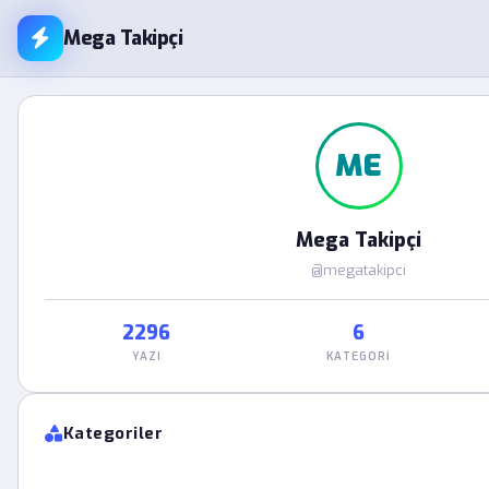
Mega Takipçi
ME
Mega Takipçi
@megatakipci
2296
6
YAZI
KATEGORI
Kategoriler