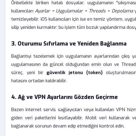
Önbellekte biriken hatalı dosyalar, uygulamanın "sıkışmas
kullanıcıları
Ayarlar > Uygulamalar > Threads > Depolama
y
temizleyebilir. iOS kullanıcıları için ise en temiz yöntem, u
silip yeniden kurmaktır; bu işlem tüm bozuk yapılandırma dosyal
3. Oturumu Sıfırlama ve Yeniden Bağlanma
Bağlantıyı tazelemek için uygulamanın ayarlarından çıkış y
uygulamasının da güncel olduğundan emin olun ve Threads'
süreç, yeni bir
güvenlik jetonu (token)
oluşturulmasın
hatasını ortadan kaldırabilir.
4. Ağ ve VPN Ayarlarını Gözden Geçirme
Bazen internet servis sağlayıcıları veya kullanılan VPN hiz
giden veri paketlerini kısıtlayabilir. Mobil veri kullanarak v
bağlanarak sorunun devam edip etmediğini kontrol edin.