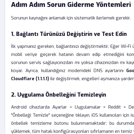
Adım Adım Sorun Giderme Yöntemleri
Sorunun kaynağını anlamak için sistematik ilerlemek gerekir.
1. Bağlantı Türünüzü Değiştirin ve Test Edin
İlk yapmanız gereken, bağlantınızı değiştirmektir. Eğer Wi-Fi
mobil veriye geçerek hatanın devam edip etmediğini kont
sorunun servis sağlayıcınızdan mı yoksa cihazınızdan mı kay
koyar. Ayrıca, kullandığınız modemdeki DNS ayarlarını
Goo
Cloudflare (1.1.1.1)
ile değiştirmek, engelleri aşmanıza yardımcı
2. Uygulama Önbelleğini Temizleyin
Android cihazlarda Ayarlar > Uygulamalar > Reddit > De
"Önbelleği Temizle" seçeneğine tıklayın. iOS kullanıcıları için 
önbellek temizleme butonu bulunmamaktadır; bu durumda 
yüklemek, tüm hatalı konfigürasyonları sıfırlamanın en temiz 