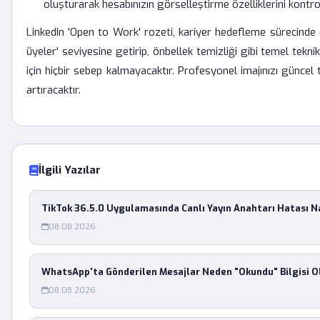
oluşturarak hesabınızın görselleştirme özelliklerini kontrol 
LinkedIn 'Open to Work' rozeti, kariyer hedefleme sürecinde o
üyeler' seviyesine getirip, önbellek temizliği gibi temel tekn
için hiçbir sebep kalmayacaktır. Profesyonel imajınızı güncel tu
artıracaktır.
İlgili Yazılar
TikTok 36.5.0 Uygulamasında Canlı Yayın Anahtarı Hatası Nas
08.08.2026
WhatsApp'ta Gönderilen Mesajlar Neden "Okundu" Bilgisi O
08.08.2026