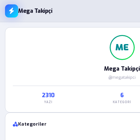
Mega Takipçi
ME
Mega Takipçi
@megatakipci
2310
6
YAZI
KATEGORI
Kategoriler