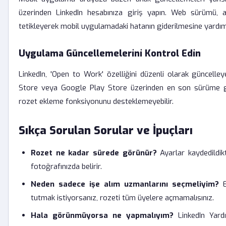
üzerinden LinkedIn hesabınıza giriş yapın. Web sürümü, a
tetikleyerek mobil uygulamadaki hatanın giderilmesine yardımc
Uygulama Güncellemelerini Kontrol Edin
LinkedIn, 'Open to Work' özelliğini düzenli olarak güncelle
Store veya Google Play Store üzerinden en son sürüme gü
rozet ekleme fonksiyonunu desteklemeyebilir.
Sıkça Sorulan Sorular ve İpuçları
Rozet ne kadar sürede görünür?
Ayarlar kaydedildikt
fotoğrafınızda belirir.
Neden sadece işe alım uzmanlarını seçmeliyim?
Eğ
tutmak istiyorsanız, rozeti tüm üyelere açmamalısınız.
Hala görünmüyorsa ne yapmalıyım?
LinkedIn Yardı