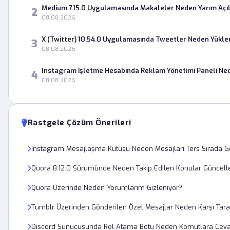
Medium 7.15.0 Uygulamasında Makaleler Neden Yarım Açıl
2
08.08.2026
X (Twitter) 10.54.0 Uygulamasında Tweetler Neden Yükl
3
08.08.2026
Instagram İşletme Hesabında Reklam Yönetimi Paneli Ne
4
08.08.2026
Rastgele Çözüm Önerileri
İnstagram Mesajlaşma Kutusu Neden Mesajları Ters Sırada Gö
Quora 8.12.0 Sürümünde Neden Takip Edilen Konular Güncel
Quora Üzerinde Neden Yorumlarım Gizleniyor?
Tumblr Üzerinden Gönderilen Özel Mesajlar Neden Karşı Tara
Discord Sunucusunda Rol Atama Botu Neden Komutlara Cev