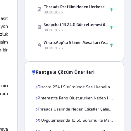
Threads Profilim Neden Herkese Açık Olarak Gözükmüyor?
2
08.08.2026
basit
Snapchat 13.22.0 Güncellemesi ile Snap Streak Nasıl Geri Alınır?
3
syon
08.08.2026
zluk
leşim
WhatsApp'ta Silinen Mesajları Yedeklemeden Görme Şansım Var mı?
4
08.08.2026
 bir
Rastgele Çözüm Önerileri
anıcı
Discord 254.1 Sürümünde Sesli Kanallarda Yankı Sorunu Nasıl Çözülür?
orum
Pinterest'te Pano Oluştururken Neden Hata Kodu Alıyorum?
Threads Üzerinde Neden Etiketler Çalışmıyor?
X Uygulamasında 10.55 Sürümü ile Mavi Tik Nasıl Alınır?
veya