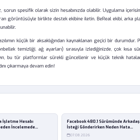
orun spesifik olarak sizin hesabınızda olabilir. Uygulama içerisin
 görüntüsüyle birlikte destek ekibine iletin. BeReal ekibi, arka p
nabilir.
ılımın küçük bir aksaklığından kaynaklanan geçici bir durumdur. P
bellek temizliği, ağ ayarları) sırasıyla izlediğinizde, çok kısa sü
yın, bu tür platformlar sürekli güncellenir ve küçük teknik hatala
adını çıkarmaya devam edin!
a İşletme Hesabı
Facebook 480.1 Sürümünde Arkadaş
Neden İncelemede
İsteği Gönderirken Neden Hata
Alıyorum?
07.08.2026