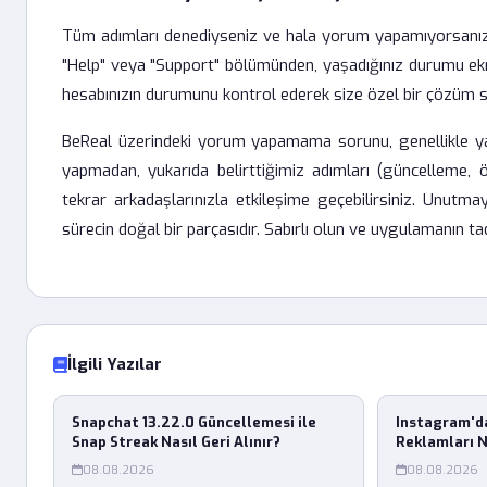
Tüm adımları denediyseniz ve hala yorum yapamıyorsanız, s
"Help" veya "Support" bölümünden, yaşadığınız durumu ekran
hesabınızın durumunu kontrol ederek size özel bir çözüm su
BeReal üzerindeki yorum yapamama sorunu, genellikle yaz
yapmadan, yukarıda belirttiğimiz adımları (güncelleme, ön
tekrar arkadaşlarınızla etkileşime geçebilirsiniz. Unutma
sürecin doğal bir parçasıdır. Sabırlı olun ve uygulamanın t
İlgili Yazılar
Snapchat 13.22.0 Güncellemesi ile
Instagram'd
Snap Streak Nasıl Geri Alınır?
Reklamları 
Bekliyor?
08.08.2026
08.08.2026