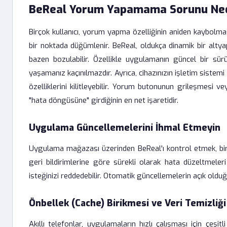
BeReal Yorum Yapamama Sorunu Ne
Birçok kullanıcı, yorum yapma özelliğinin aniden kaybolmas
bir noktada düğümlenir. BeReal, oldukça dinamik bir alt
bazen bozulabilir. Özellikle uygulamanın güncel bir sü
yaşamanız kaçınılmazdır. Ayrıca, cihazınızın işletim sistemi
özelliklerini kilitleyebilir. Yorum butonunun grileşmesi 
"hata döngüsüne" girdiğinin en net işaretidir.
Uygulama Güncellemelerini İhmal Etmeyin
Uygulama mağazası üzerinden BeReal'ı kontrol etmek, bir kull
geri bildirimlerine göre sürekli olarak hata düzeltmele
isteğinizi reddedebilir. Otomatik güncellemelerin açık old
Önbellek (Cache) Birikmesi ve Veri Temizliği
Akıllı telefonlar, uygulamaların hızlı çalışması için çeş