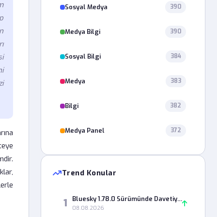
im
Sosyal Medya
390
p
n
Medya Bilgi
390
rı
Sosyal Bilgi
si
384
i
Medya
383
zi
Bilgi
382
Medya Panel
372
rına
teye
dir.
klar,
Trend Konular
erle
Bluesky 1.78.0 Sürümünde Davetiye Kodu Neden Geçersiz Sayılıyor?
1
08.08.2026