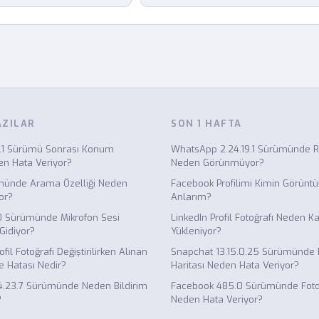
AZILAR
SON 1 HAFTA
3.1 Sürümü Sonrası Konum
WhatsApp 2.24.19.1 Sürümünde Re
en Hata Veriyor?
Neden Görünmüyor?
ümünde Arama Özelliği Neden
Facebook Profilimi Kimin Görüntül
or?
Anlarım?
.0 Sürümünde Mikrofon Sesi
LinkedIn Profil Fotoğrafı Neden Kal
Gidiyor?
Yükleniyor?
fil Fotoğrafı Değiştirilirken Alınan
Snapchat 13.15.0.25 Sürümünde
 Hatası Nedir?
Haritası Neden Hata Veriyor?
.23.7 Sürümünde Neden Bildirim
Facebook 485.0 Sürümünde Fotoğ
?
Neden Hata Veriyor?