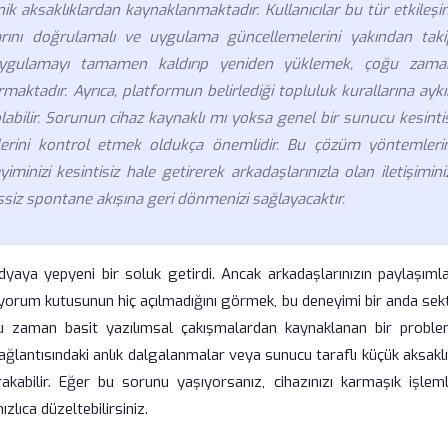
nik aksaklıklardan kaynaklanmaktadır. Kullanıcılar bu tür etkileş
larını doğrulamalı ve uygulama güncellemelerini yakından taki
a uygulamayı tamamen kaldırıp yeniden yüklemek, çoğu zama
rmaktadır. Ayrıca, platformun belirlediği topluluk kurallarına aykı
abilir. Sorunun cihaz kaynaklı mı yoksa genel bir sunucu kesinti
lerini kontrol etmek oldukça önemlidir. Bu çözüm yöntemlerin
nizi kesintisiz hale getirerek arkadaşlarınızla olan iletişimini
şsiz spontane akışına geri dönmenizi sağlayacaktır.
dyaya yepyeni bir soluk getirdi. Ancak arkadaşlarınızın paylaşımla
yorum kutusunun hiç açılmadığını görmek, bu deneyimi bir anda sek
u zaman basit yazılımsal çakışmalardan kaynaklanan bir problem
ağlantısındaki anlık dalgalanmalar veya sunucu taraflı küçük aksaklı
rakabilir. Eğer bu sorunu yaşıyorsanız, cihazınızı karmaşık işleml
ıca düzeltebilirsiniz.