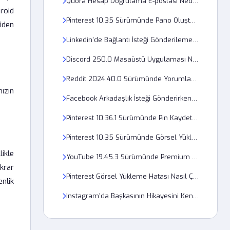
Quora Hesap Doğrulama E-postası Neden Gelmiyor?
roid
Pinterest 10.35 Sürümünde Pano Oluşturma Hatası Nasıl Giderilir?
iden
Linkedin'de Bağlantı İsteği Gönderilememesi Teknik bir Kısıtlama mı?
Discord 250.0 Masaüstü Uygulaması Neden Sürekli Çöküyor?
Reddit 2024.40.0 Sürümünde Yorumlar Neden Yüklenmiyor ve Hata Veriyor?
ızın
Facebook Arkadaşlık İsteği Gönderirken Neden Kısıtlama Alıyorum?
Pinterest 10.36.1 Sürümünde Pin Kaydetme Sorunu Nasıl Çözülür?
Pinterest 10.35 Sürümünde Görsel Yükleme Hatası Nasıl Düzeltilir?
likle
YouTube 19.45.3 Sürümünde Premium Videolar Neden Çevrimdışı İzlenmiyor?
ekrar
Pinterest Görsel Yükleme Hatası Nasıl Çözülür?
nlik
Instagram'da Başkasının Hikayesini Kendi Hikayene Nasıl Eklersin?