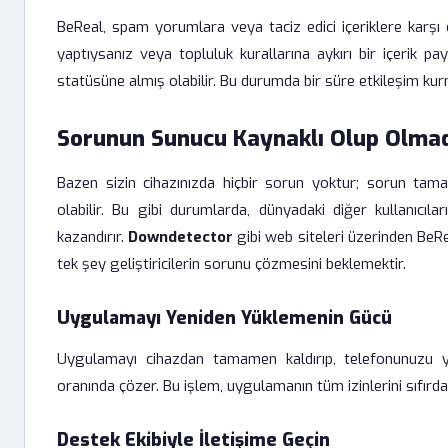
BeReal, spam yorumlara veya taciz edici içeriklere karşı
yaptıysanız veya topluluk kurallarına aykırı bir içerik pa
statüsüne almış olabilir. Bu durumda bir süre etkileşim ku
Sorunun Sunucu Kaynaklı Olup Olmad
Bazen sizin cihazınızda hiçbir sorun yoktur; sorun tam
olabilir. Bu gibi durumlarda, dünyadaki diğer kullanıc
kazandırır.
Downdetector
gibi web siteleri üzerinden BeRe
tek şey geliştiricilerin sorunu çözmesini beklemektir.
Uygulamayı Yeniden Yüklemenin Gücü
Uygulamayı cihazdan tamamen kaldırıp, telefonunuzu y
oranında çözer. Bu işlem, uygulamanın tüm izinlerini sıfırd
Destek Ekibiyle İletişime Geçin