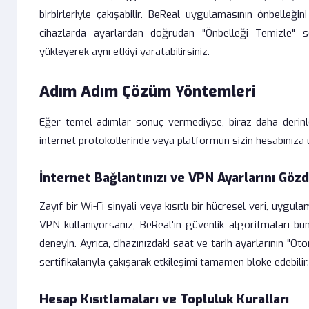
birbirleriyle çakışabilir. BeReal uygulamasının önbelle
cihazlarda ayarlardan doğrudan "Önbelleği Temizle" seç
yükleyerek aynı etkiyi yaratabilirsiniz.
Adım Adım Çözüm Yöntemleri
Eğer temel adımlar sonuç vermediyse, biraz daha derinle
internet protokollerinde veya platformun sizin hesabınıza uy
İnternet Bağlantınızı ve VPN Ayarlarını Gözd
Zayıf bir Wi-Fi sinyali veya kısıtlı bir hücresel veri, uyg
VPN kullanıyorsanız, BeReal'ın güvenlik algoritmaları bunu 
deneyin. Ayrıca, cihazınızdaki saat ve tarih ayarlarının 
sertifikalarıyla çakışarak etkileşimi tamamen bloke edebilir.
Hesap Kısıtlamaları ve Topluluk Kuralları