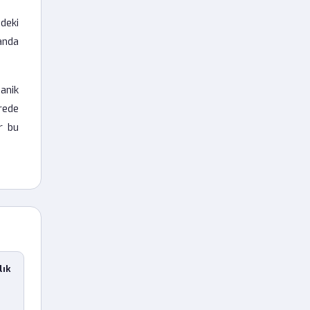
deki
landa
anik
rede
r bu
lık