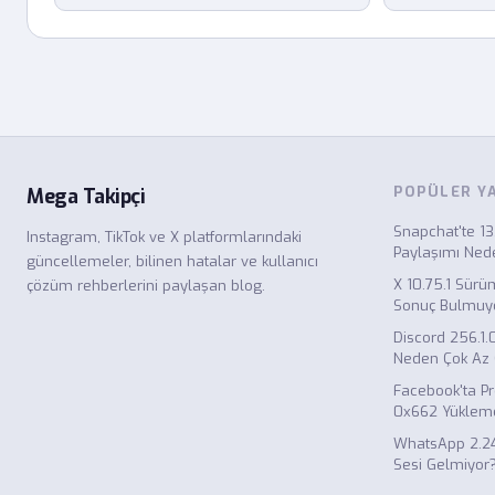
POPÜLER Y
Mega Takipçi
Snapchat'te 1
Instagram, TikTok ve X platformlarındaki
Paylaşımı Ned
güncellemeler, bilinen hatalar ve kullanıcı
X 10.75.1 Sür
çözüm rehberlerini paylaşan blog.
Sonuç Bulmuy
Discord 256.1
Neden Çok Az 
Facebook'ta Pro
0x662 Yükleme
WhatsApp 2.24
Sesi Gelmiyor