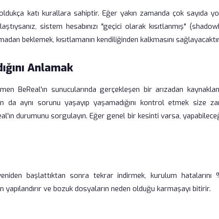
 oldukça katı kurallara sahiptir. Eğer yakın zamanda çok sayıda y
ylaştıysanız, sistem hesabınızı "geçici olarak kısıtlanmış" (shado
rmadan beklemek, kısıtlamanın kendiliğinden kalkmasını sağlayacaktır
ığını Anlamak
amen BeReal'ın sunucularında gerçekleşen bir arızadan kaynaklan
ıların da aynı sorunu yaşayıp yaşamadığını kontrol etmek size z
al'ın durumunu sorgulayın. Eğer genel bir kesinti varsa, yapabilece
eniden başlattıktan sonra tekrar indirmek, kurulum hatalarını
an yapılandırır ve bozuk dosyaların neden olduğu karmaşayı bitirir.