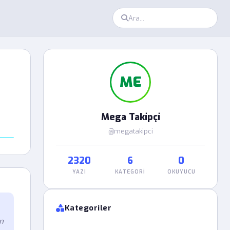
ME
Mega Takipçi
@megatakipci
2320
6
0
YAZI
KATEGORI
OKUYUCU
Kategoriler
n