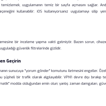
ğini temizlemek, uygulamanın temiz bir sayfa açmasını sağlar. And
eneğini kullanabilir; iOS kullanıyorsanız uygulamayı silip yen
mesine bir inceleme yapma vakti gelmiştir. Bazen sorun, cihazın
guladığı güvenlik filtrelerinde gizlidir.
en Geçirin
ulamanın sunucuya "yorum gönder" komutunu iletmesini engeller. Özel
şüpheli bir trafik olarak algılayabilir. VPN'i devre dışı bırakıp t
"Otomatik" modda olduğundan emin olun; yanlış zaman damgaları, güve