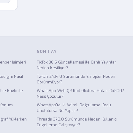
SON 1 AY
hber İsimleri
TikTok 36.5 Güncellemesi ile Canlı Yayınlar
Neden Kesiliyor?
ediğini Nasıl
Twitch 24.14.0 Sürümünde Emojiler Neden
Görünmüyor?
ite Kaybı ile
WhatsApp Web QR Kod Okutma Hatası 0x8007
Nasıl Çözülür?
 Konum
WhatsApp'ta İki Adımlı Doğrulama Kodu
Unutulursa Ne Yapılır?
raf Yüklerken
Threads 370.0 Sürümünde Neden Kullanıcı
Engelleme Çalışmıyor?