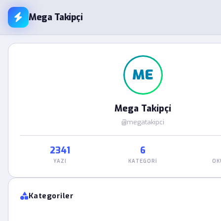
Mega Takipçi
ME
Mega Takipçi
@megatakipci
2341
6
YAZI
KATEGORI
OK
Kategoriler