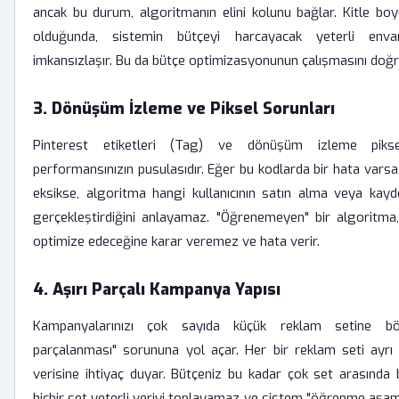
ancak bu durum, algoritmanın elini kolunu bağlar. Kitle bo
olduğunda, sistemin bütçeyi harcayacak yeterli enva
imkansızlaşır. Bu da bütçe optimizasyonunun çalışmasını doğr
3. Dönüşüm İzleme ve Piksel Sorunları
Pinterest etiketleri (Tag) ve dönüşüm izleme piksel
performansınızın pusulasıdır. Eğer bu kodlarda bir hata vars
eksikse, algoritma hangi kullanıcının satın alma veya kay
gerçekleştirdiğini anlayamaz. "Öğrenemeyen" bir algoritma,
optimize edeceğine karar veremez ve hata verir.
4. Aşırı Parçalı Kampanya Yapısı
Kampanyalarınızı çok sayıda küçük reklam setine bö
parçalanması" sorununa yol açar. Her bir reklam seti ayr
verisine ihtiyaç duyar. Bütçeniz bu kadar çok set arasında
hiçbir set yeterli veriyi toplayamaz ve sistem "öğrenme aşama