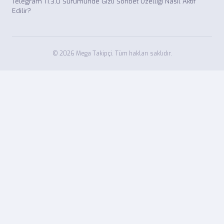
Telegram 11.3.0 Sürümünde Gizli Sohbet Özelliği Nasıl Aktif
Edilir?
© 2026 Mega Takipçi. Tüm hakları saklıdır.