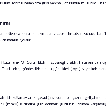
kurulum sonrası hesabınıza giriş yapmak, oturumunuzu sunucu üzer
irimi
 ediyorsa, sorun cihazınızdan ziyade Threads'in sunucu taraflı
k en mantıklı yoldur:
kullanarak "Bir Sorun Bildirin" seçeneğine gidin. Hata anında aldığ
 Teknik ekip, gönderdiğiniz hata günlükleri (logs) sayesinde sor
l bir kullanıcıysanız, yaşadığınız sorun bir yazılım geliştirme ha
bil (kararlı) sürümüne geri dönmek, günlük kullanımda karşılaştığ