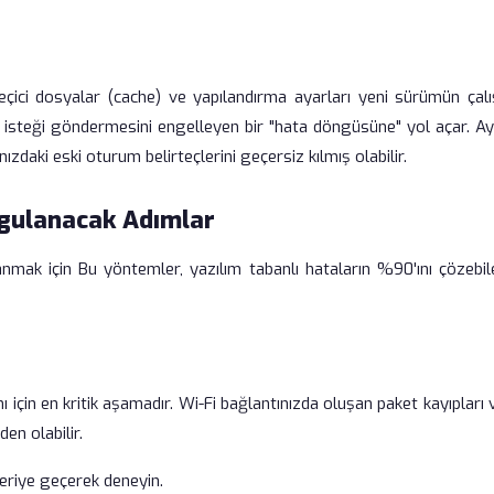
çici dosyalar (cache) ve yapılandırma ayarları yeni sürümün çal
ğ isteği göndermesini engelleyen bir "hata döngüsüne" yol açar. Ay
ızdaki eski oturum belirteçlerini geçersiz kılmış olabilir.
gulanacak Adımlar
anmak için Bu yöntemler, yazılım tabanlı hataların %90'ını çözebil
için en kritik aşamadır. Wi-Fi bağlantınızda oluşan paket kayıpları
en olabilir.
eriye geçerek deneyin.