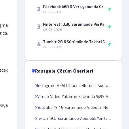
Facebook 460.0 Versiyonunda Grup Paylaşımları Neden Görünmüyor?
2
06.08.2026
Pinterest 10.30 Sürümünde Pin Kaydetme Hatası Nasıl Çözülür?
ışma
3
06.08.2026
rıca,
Tumblr 20.6 Sürümünde Takipçi Sayısı Neden Yanlış Görünüyor?
4
06.08.2026
ecek
Rastgele Çözüm Önerileri
Instagram V350.0 Güncellemesi Sonrası Reels Videoları Neden Donuyor?
Vimeo Video Yükleme Sırasında %99 Aşamasında Neden Donuyor?
 veya
YouTube 19.45 Sürümünde Videolar Neden 480p Üzerine Çıkmıyor?
Twitch 19.0 Sürümünde Abonelik Yenileme Hatası Nasıl Giderilir?