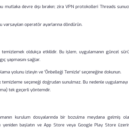
nu mutlaka devre dışı bırakın; zira VPN protokolleri Threads sunucu
nu varsayılan operatör ayarlarına döndürün.
 temizlemek oldukça etkilidir. Bu işlem, uygulamanın güncel sür
ngıç yapmasını sağlar.
ama yolunu izleyin ve 'Önbelleği Temizle' seçeneğine dokunun.
lek temizleme seçeneği doğrudan sunulmaz. Bu nedenle uygulamayı s
ma) tek geçerli yöntemdir.
lamanın kurulum dosyalarında bir bozulma meydana gelmiş olabi
zu yeniden başlatın ve App Store veya Google Play Store üzeri