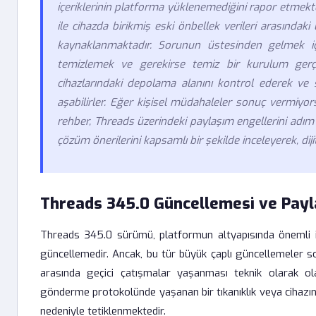
içeriklerinin platforma yüklenemediğini rapor etmekte
ile cihazda birikmiş eski önbellek verileri arasınd
kaynaklanmaktadır. Sorunun üstesinden gelmek içi
temizlemek ve gerekirse temiz bir kurulum gerçekl
cihazlarındaki depolama alanını kontrol ederek ve 
aşabilirler. Eğer kişisel müdahaleler sonuç vermiyor
rehber, Threads üzerindeki paylaşım engellerini adım
çözüm önerilerini kapsamlı bir şekilde inceleyerek, dij
Threads 345.0 Güncellemesi ve Payl
Threads 345.0 sürümü, platformun altyapısında önemli iy
güncellemedir. Ancak, bu tür büyük çaplı güncellemeler so
arasında geçici çatışmalar yaşanması teknik olarak 
gönderme protokolünde yaşanan bir tıkanıklık veya cihazın
nedeniyle tetiklenmektedir.