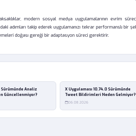
ksaklıklar, modern sosyal medya uygulamalarının evrim sürec
karıdaki adımları takip ederek uygulamanızı tekrar performanslı bir şe
emeleri doğası gereği bir adaptasyon süreci gerektirir.
0 Sürümünde Analiz
X Uygulaması 10.74.0 Sürümünde
en Güncellenmiyor?
Tweet Bildirimleri Neden Gelmiyor?
06.08.2026