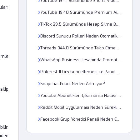
YouTube 19.41 Sürümünde Shorts Videoları Neden Döngüye Girmiyor?
ları
YouTube 19.40 Sürümünde Premium Aile Planı Neden Doğrulanmıyor?
TikTok 39.5 Sürümünde Hesap Silme Butonu Neden Pasif?
Discord Sunucu Rolleri Neden Otomatik Olarak Değişmiyor?
Threads 344.0 Sürümünde Takip Etme Butonu Neden Aktifleşmiyor?
ümle
WhatsApp Business Hesabında Otomatik Cevaplama Nasıl Yapılır?
Pinterest 10.45 Güncellemesi ile Panolarım Neden Görünmez Oldu?
Snapchat Puanı Neden Artmıyor?
ilip
Youtube Abonelikten Çıkamama Hatası Nasıl Düzeltilir?
Reddit Mobil Uygulaması Neden Sürekli Reklam Gösteriyor?
Facebook Grup Yönetici Paneli Neden Erişim Reddi Veriyor?
lir.
nden