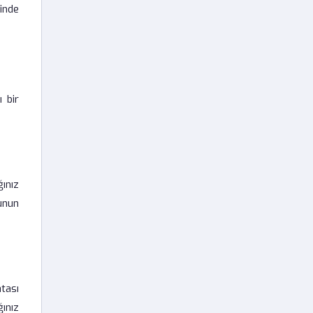
inde
 bir
ınız
unun
tası
ınız