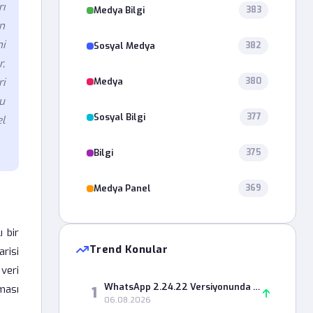
rı
Medya Bilgi
383
n
i
Sosyal Medya
382
,
Medya
i
380
u
Sosyal Bilgi
377
l
Bilgi
375
Medya Panel
369
 bir
Trend Konular
risi
veri
WhatsApp 2.24.22 Versiyonunda Durum Paylaşımı Neden Hata Veriyor?
ması
1
06.08.2026