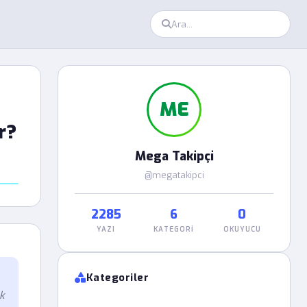
ME
r?
Mega Takipçi
@megatakipci
2285
6
0
YAZI
KATEGORI
OKUYUCU
Kategoriler
k