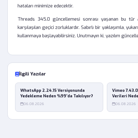
hataları minimize edecektir.
Threads 345.0 güncellemesi sonrası yaşanan bu tür a
karşılaşılan geçici zorluklardır. Sabırlı bir yaklaşımla, yu
kullanmaya başlayabilirsiniz. Unutmayın ki, yazılım güncell
İlgili Yazılar
WhatsApp 2.24.15 Versiyonunda
Vimeo 7.43.
Yedekleme Neden %99'da Takılıyor?
Verileri Ned
06.08.2026
06.08.2026