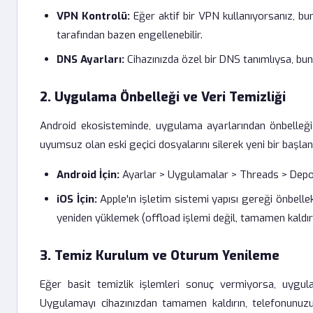
VPN Kontrolü:
Eğer aktif bir VPN kullanıyorsanız, bu
tarafından bazen engellenebilir.
DNS Ayarları:
Cihazınızda özel bir DNS tanımlıysa, bu
2. Uygulama Önbelleği ve Veri Temizliği
Android ekosisteminde, uygulama ayarlarından önbelleği
uyumsuz olan eski geçici dosyalarını silerek yeni bir başla
Android İçin:
Ayarlar > Uygulamalar > Threads > Depol
iOS İçin:
Apple'ın işletim sistemi yapısı gereği önbel
yeniden yüklemek (offload işlemi değil, tamamen kaldır
3. Temiz Kurulum ve Oturum Yenileme
Eğer basit temizlik işlemleri sonuç vermiyorsa, uygu
Uygulamayı cihazınızdan tamamen kaldırın, telefonunu