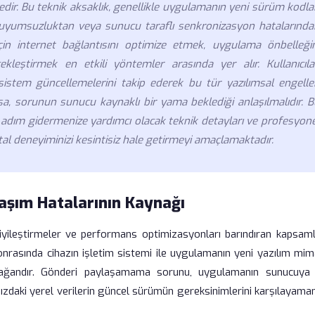
dir. Bu teknik aksaklık, genellikle uygulamanın yeni sürüm kodla
aki uyumsuzluktan veya sunucu taraflı senkronizasyon hatalarında
n internet bağlantısını optimize etmek, uygulama önbelleğin
eştirmek en etkili yöntemler arasında yer alır. Kullanıcılar
sistem güncellemelerini takip ederek bu tür yazılımsal engeller
sa, sorunun sunucu kaynaklı bir yama beklediği anlaşılmalıdır. B
 adım gidermenize yardımcı olacak teknik detayları ve profesyone
ital deneyiminizi kesintisiz hale getirmeyi amaçlamaktadır.
aşım Hatalarının Kaynağı
ileştirmeler ve performans optimizasyonları barındıran kapsamlı
nrasında cihazın işletim sistemi ile uygulamanın yeni yazılım mima
olağandır. Gönderi paylaşamama sorunu, uygulamanın sunucuya 
ızdaki yerel verilerin güncel sürümün gereksinimlerini karşılayama