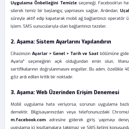
Uygulama Önbelleğini Temizle
seçeneği, Facebook'un hata
silerek temiz bir başlangıç yapmasını sağlar. Ardından,
Uça
süreyle aktif edip kapatarak mobil ağ bağlantınızı operatör üz
işlem, SMS sunucularıyla olan bağlantınızı tazeler.
2. Aşama: Sistem Ayarlarını Yapılandırın
Cihazınızın
Ayarlar > Genel > Tarih ve Saat
bölümüne gider
Ayarla" seçeneğinin açık olduğundan emin olun. Manue
sertifikalarının doğrulanmasını engeller. Bu adım, özellikle
göz ardı edilen kritik bir noktadır.
3. Aşama: Web Üzerinden Erişim Denemesi
Mobil uygulama hata veriyorsa, sorunun uygulama bazlı
demektir. Bilgisayarınızdan veya telefonunuzdaki Chrome/S
m.facebook.com
adresine giderek giriş yapmayı deneyin
uygulama içi kısıtlamalara takılmaz ve SMS iletimi konusunda