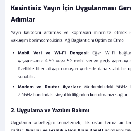
Kesintisiz Yayın İçin Uygulanması Ge
Adımlar
Yayın kalitesini artırmak ve kopmaları minimize etmek iç
yaklaşım benimsemelisiniz. Ağ Bağlantısını Optimize Etme
Mobil Veri ve Wi-Fi Dengesi:
Eğer Wi-Fi bağlan
yaşıyorsanız, 4.5G veya 5G mobil veriye geçiş yapmayı de
özellikle fiber altyapı olmayan yerlerde daha stabil bir
sunabilir.
Modem ve Router Ayarları:
Modeminizdeki 5GHz ba
2.4GHz bandındaki sinyal kirliliğinden kurtulmanızı sağlar.
2. Uygulama ve Yazılım Bakımı
Uygulama önbelleğini temizlemek, TikTok'un temiz bir ba
sağlar.
Ayarlar ve Gizlilik > Boş Alanı Boşalt
adımlarını ta