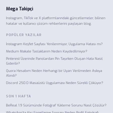
Mega Takipçi
Instagram, TikTok ve X platformlarındaki güncellemeler, bilinen
hatalar ve kullanıcı çözüm rehberlerini paylaşan blog.
POPÜLER YAZILAR
İnstagram Keşfet Sayfası Yenilenmiyor, Uygulama Hatası mı?
Medium Makale Taslaklarım Neden Kaydedilmiyor?
Pinterest Üzerinde Panolardan Pin Taşırken Oluşan Hata Nasıl
Giderilir?
Quora Hesabım Neden Herhangi bir Uyarı Verilmeden Askıya
Alındı?
Discord 250.0 Masaüstü Uygulaması Neden Sürekli Çöküyor?
SON 1 HAFTA
BeReal 1.9 Sürümünde Fotoğraf Yükleme Sorunu Nasıl Çözülür?
WhatsApp'ta Kişi Engelleme Sonrası Neden Profil Fotoğrafı