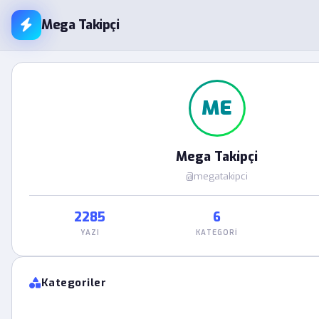
Mega Takipçi
ME
Mega Takipçi
@megatakipci
2285
6
YAZI
KATEGORI
Kategoriler