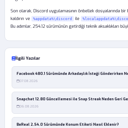
Son olarak, Discord uygulamasının önbellek dosyalarında bi
kaldırın ve
ile
%appdata%\discord
%localappdata%\disc
Bu adımlar, 254.12 sürümünün getirdiği teknik aksaklıkları büy
İlgili Yazılar
Facebook 480.1 Sürümünde Arkadaşlık İsteği Gönderirken 
07.08.2026
Snapchat 12.80 Güncellemesi ile Snap Streak Neden Geri G
06.08.2026
BeReal 2.54.0 Sürümünde Konum Etiketi Nasıl Eklenir?