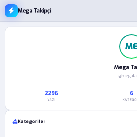
Mega Takipçi
M
Mega Ta
@megatak
2296
6
YAZI
KATEGO
Kategoriler