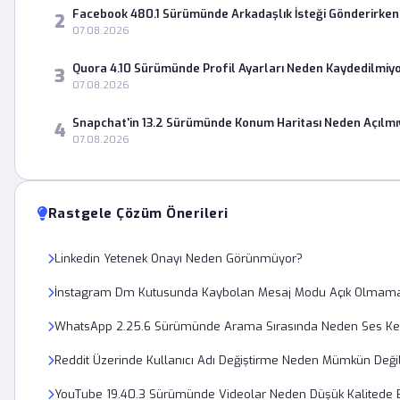
Facebook 480.1 Sürümünde Arkadaşlık İsteği Gönderirke
2
07.08.2026
Quora 4.10 Sürümünde Profil Ayarları Neden Kaydedilmiy
3
07.08.2026
Snapchat'in 13.2 Sürümünde Konum Haritası Neden Açılmı
4
07.08.2026
Rastgele Çözüm Önerileri
Linkedin Yetenek Onayı Neden Görünmüyor?
İnstagram Dm Kutusunda Kaybolan Mesaj Modu Açık Olmaması
WhatsApp 2.25.6 Sürümünde Arama Sırasında Neden Ses Kes
Reddit Üzerinde Kullanıcı Adı Değiştirme Neden Mümkün Deği
YouTube 19.40.3 Sürümünde Videolar Neden Düşük Kalitede B