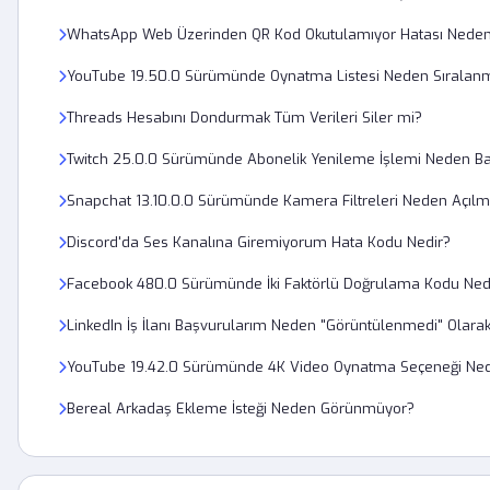
WhatsApp Web Üzerinden QR Kod Okutulamıyor Hatası Neden
YouTube 19.50.0 Sürümünde Oynatma Listesi Neden Sıralan
Threads Hesabını Dondurmak Tüm Verileri Siler mi?
Twitch 25.0.0 Sürümünde Abonelik Yenileme İşlemi Neden Ba
Snapchat 13.10.0.0 Sürümünde Kamera Filtreleri Neden Açılm
Discord'da Ses Kanalına Giremiyorum Hata Kodu Nedir?
Facebook 480.0 Sürümünde İki Faktörlü Doğrulama Kodu Ne
LinkedIn İş İlanı Başvurularım Neden "Görüntülenmedi" Olarak
YouTube 19.42.0 Sürümünde 4K Video Oynatma Seçeneği Ne
Bereal Arkadaş Ekleme İsteği Neden Görünmüyor?