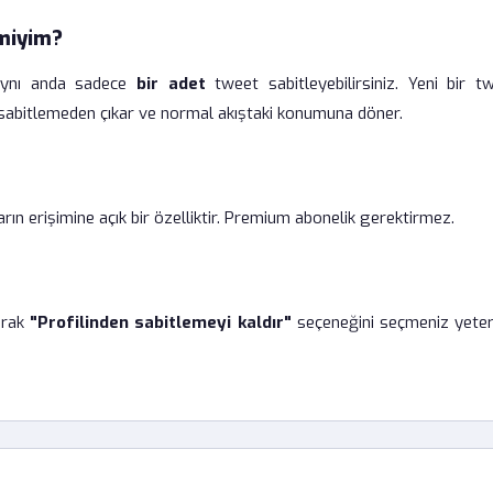
 miyim?
a aynı anda sadece
bir adet
tweet sabitleyebilirsiniz. Yeni bir tw
k sabitlemeden çıkar ve normal akıştaki konumuna döner.
ın erişimine açık bir özelliktir. Premium abonelik gerektirmez.
arak
"Profilinden sabitlemeyi kaldır"
seçeneğini seçmeniz yeterli