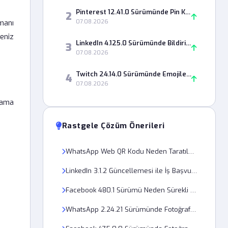
Pinterest 12.41.0 Sürümünde Pin Kaydetme Neden Hata Veriyor?
2
smanı
07.08.2026
eniz
LinkedIn 4.125.0 Sürümünde Bildirim Ayarı Neden Kaydedilmiyor?
3
07.08.2026
Twitch 24.14.0 Sürümünde Emojiler Neden Görünmüyor?
4
07.08.2026
lama
Rastgele Çözüm Önerileri
WhatsApp Web QR Kodu Neden Taratılamıyor? Kesin Çözüm Yolları
LinkedIn 3.1.2 Güncellemesi ile İş Başvuruları Neden İletilmiyor?
Facebook 480.1 Sürümü Neden Sürekli Çöküyor ve Kapanıyor?
WhatsApp 2.24.21 Sürümünde Fotoğraf Gönderimi Neden Başarısız Oluyor?