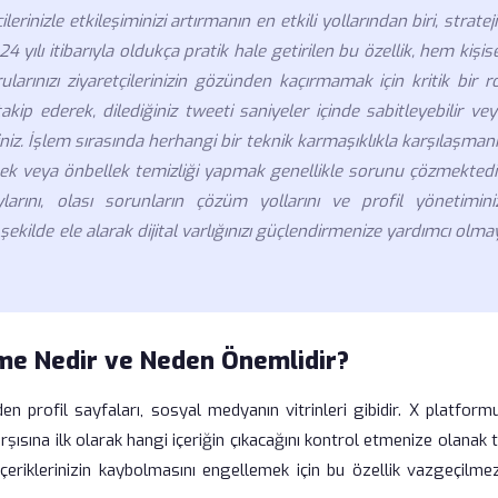
erinizle etkileşiminizi artırmanın en etkili yollarından biri, stratej
 yılı itibarıyla oldukça pratik hale getirilen bu özellik, hem kişis
ınızı ziyaretçilerinizin gözünden kaçırmamak için kritik bir ro
ip ederek, dilediğiniz tweeti saniyeler içinde sabitleyebilir ve
iniz. İşlem sırasında herhangi bir teknik karmaşıklıkla karşılaşman
 veya önbellek temizliği yapmak genellikle sorunu çözmektedir
rını, olası sorunların çözüm yollarını ve profil yönetiminiz
şekilde ele alarak dijital varlığınızı güçlendirmenize yardımcı olma
eme Nedir ve Neden Önemlidir?
en profil sayfaları, sosyal medyanın vitrinleri gibidir. X platform
arşısına ilk olarak hangi içeriğin çıkacağını kontrol etmenize olanak t
içeriklerinizin kaybolmasını engellemek için bu özellik vazgeçilme