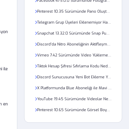
Facebook 475.0.0 Sürümünde Fotoğraflar Neden Bulanık Yükleniyor?
Pinterest 10.35 Sürümünde Pano Oluşturma Hatası Nasıl Giderilir?
Telegram Grup Üyeleri Eklenemiyor Hatası Nasıl Düzeltilir?
asyon
Snapchat 13.32.0 Sürümünde Snap Puanı Neden Güncellenmiyor?
Discord'da Nitro Aboneliğinin Aktifleşmemesi Ödeme Doğrulama Hatası mı?
Vimeo 7.42 Sürümünde Video Yükleme Sırasında Neden Donma Yaşanıyor?
Tiktok Hesap Şifresi Sıfırlama Kodu Neden Gelmiyor?
i ile
Discord Sunucusuna Yeni Bot Ekleme Yetkisi Nasıl Verilir?
X Platformunda Blue Aboneliği ile Mavi Tik Onaylanmasına Rağmen 401 Unauthorized Hatası Neden Alınır?
YouTube 19.45 Sürümünde Videolar Neden 4K Çözünürlükte Açılmıyor?
n en
Pinterest 10.65 Sürümünde Görsel Boyut Hatası Nasıl Çözülür?