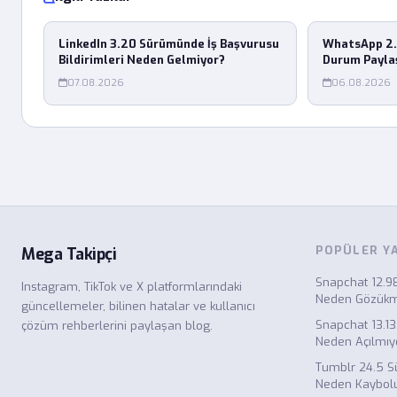
LinkedIn 3.20 Sürümünde İş Başvurusu
WhatsApp 2.
Bildirimleri Neden Gelmiyor?
Durum Payla
07.08.2026
06.08.2026
POPÜLER Y
Mega Takipçi
Snapchat 12.9
Instagram, TikTok ve X platformlarındaki
Neden Gözük
güncellemeler, bilinen hatalar ve kullanıcı
Snapchat 13.1
çözüm rehberlerini paylaşan blog.
Neden Açılmıy
Tumblr 24.5 S
Neden Kaybol