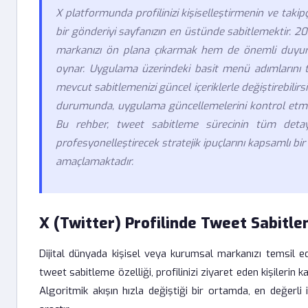
X platformunda profilinizi kişiselleştirmenin ve takipçil
bir gönderiyi sayfanızın en üstünde sabitlemektir. 2024
markanızı ön plana çıkarmak hem de önemli duyurular
oynar. Uygulama üzerindeki basit menü adımlarını tak
mevcut sabitlemenizi güncel içeriklerle değiştirebilirs
durumunda, uygulama güncellemelerini kontrol etmek
Bu rehber, tweet sabitleme sürecinin tüm detayla
profesyonelleştirecek stratejik ipuçlarını kapsamlı bir 
amaçlamaktadır.
X (Twitter) Profilinde Tweet Sabitl
Dijital dünyada kişisel veya kurumsal markanızı temsil ed
tweet sabitleme özelliği, profilinizi ziyaret eden kişilerin k
Algoritmik akışın hızla değiştiği bir ortamda, en değerli 