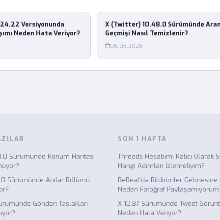
24.22 Versiyonunda
X (Twitter) 10.48.0 Sürümünde Ara
şımı Neden Hata Veriyor?
Geçmişi Nasıl Temizlenir?
06.08.2026
AZILAR
SON 1 HAFTA
8.0 Sürümünde Konum Haritası
Threads Hesabımı Kalıcı Olarak S
müyor?
Hangi Adımları İzlemeliyim?
3.0 Sürümünde Anılar Bölümü
BeReal'da Bildirimler Gelmesin
or?
Neden Fotoğraf Paylaşamıyorum
ürümünde Gönderi Taslakları
X 10.87 Sürümünde Tweet Görünt
uyor?
Neden Hata Veriyor?