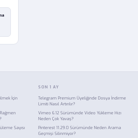
ma
SON 1 AY
ilmek İçin
Telegram Premium Üyeliğinde Dosya İndirme
Limiti Nasıl Artırılır?
e Rağmen
Vimeo 6.12 Sürümünde Video Yükleme Hızı
?
Neden Çok Yavaş?
üleme Sayısı
Pinterest 11.29.0 Sürümünde Neden Arama
Geçmişi Silinmiyor?