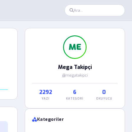
ME
Mega Takipçi
@megatakipci
2292
6
0
YAZI
KATEGORI
OKUYUCU
Kategoriler