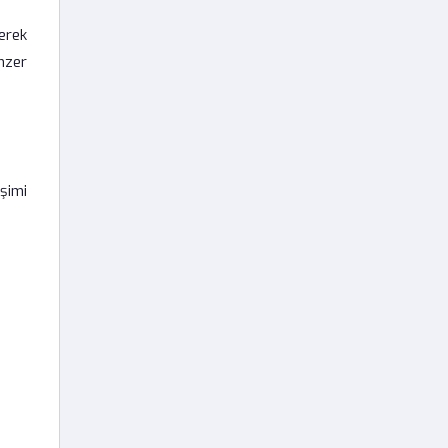
erek
enzer
eşimi