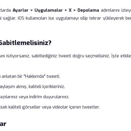
azlarda
Ayarlar > Uygulamalar > X > Depolama
adımlarını izley
sağlar. iOS kullanıcıları ise uygulamayı silip tekrar yükleyerek b
Sabitlemelisiniz?
sını istiyorsanız, sabitlediğiniz tweeti doğru seçmelisiniz. İşte etkil
 anlatan bir "Hakkımda" tweeti.
laşım almış, kaliteli içerikleriniz.
yazılarınız veya indirim duyurularınız.
ksek kaliteli görseller veya videolar içeren tweetler.
lar