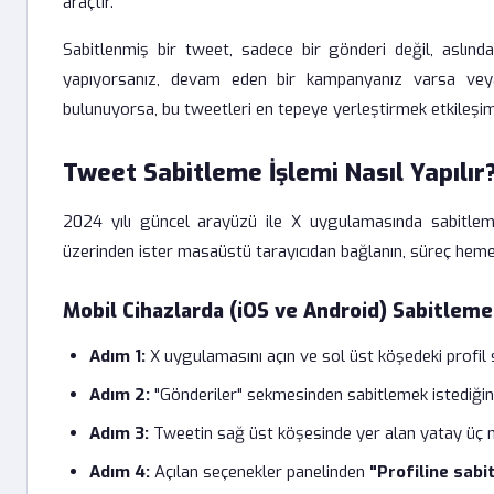
araçtır.
Sabitlenmiş bir tweet, sadece bir gönderi değil, aslında s
yapıyorsanız, devam eden bir kampanyanız varsa veya t
bulunuyorsa, bu tweetleri en tepeye yerleştirmek etkileşim
Tweet Sabitleme İşlemi Nasıl Yapılır
2024 yılı güncel arayüzü ile X uygulamasında sabitleme
üzerinden ister masaüstü tarayıcıdan bağlanın, süreç heme
Mobil Cihazlarda (iOS ve Android) Sabitleme
Adım 1:
X uygulamasını açın ve sol üst köşedeki profil s
Adım 2:
"Gönderiler" sekmesinden sabitlemek istediğini
Adım 3:
Tweetin sağ üst köşesinde yer alan yatay üç 
Adım 4:
Açılan seçenekler panelinden
"Profiline sabi