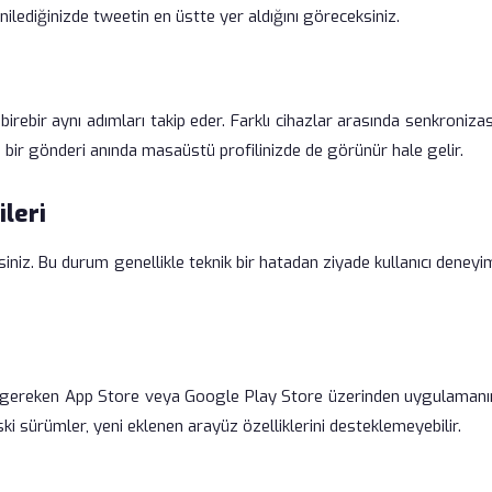
ilediğinizde tweetin en üstte yer aldığını göreceksiniz.
 birebir aynı adımları takip eder. Farklı cihazlar arasında senkroniz
 bir gönderi anında masaüstü profilinizde de görünür hale gelir.
leri
niz. Bu durum genellikle teknik bir hatadan ziyade kullanıcı deneyim
z gereken App Store veya Google Play Store üzerinden uygulamanı
ki sürümler, yeni eklenen arayüz özelliklerini desteklemeyebilir.