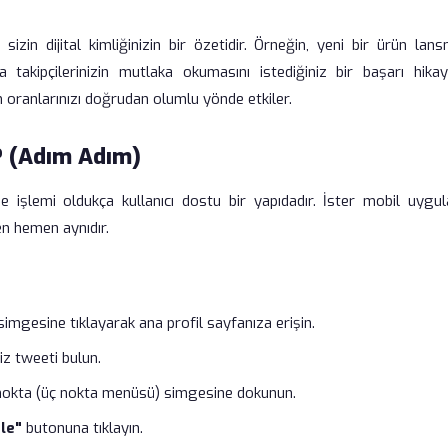
izin dijital kimliğinizin bir özetidir. Örneğin, yeni bir ürün lan
akipçilerinizin mutlaka okumasını istediğiniz bir başarı hikay
 oranlarınızı doğrudan olumlu yönde etkiler.
? (Adım Adım)
 işlemi oldukça kullanıcı dostu bir yapıdadır. İster mobil uygu
n hemen aynıdır.
imgesine tıklayarak ana profil sayfanıza erişin.
z tweeti bulun.
nokta (üç nokta menüsü) simgesine dokunun.
tle"
butonuna tıklayın.