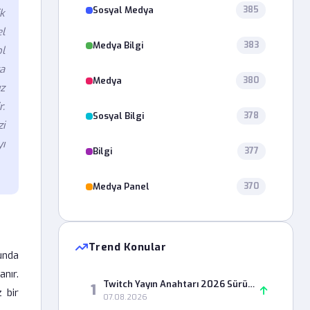
Sosyal Medya
385
ik
el
Medya Bilgi
383
l
ya
Medya
380
ız
.
Sosyal Bilgi
378
i
yı
Bilgi
377
Medya Panel
370
Trend Konular
unda
anır.
Twitch Yayın Anahtarı 2026 Sürümünde Neden Geçersiz Olarak Görünüyor?
1
z bir
07.08.2026