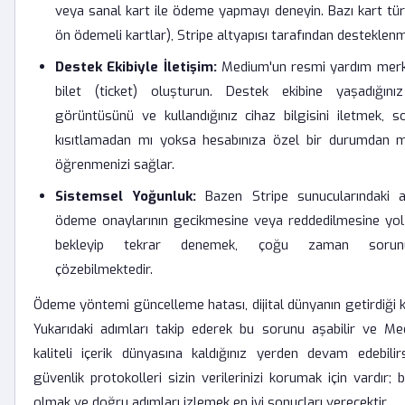
veya sanal kart ile ödeme yapmayı deneyin. Bazı kart türl
ön ödemeli kartlar), Stripe altyapısı tarafından desteklenm
Destek Ekibiyle İletişim:
Medium'un resmi yardım merke
bilet (ticket) oluşturun. Destek ekibine yaşadığın
görüntüsünü ve kullandığınız cihaz bilgisini iletmek, s
kısıtlamadan mı yoksa hesabınıza özel bir durumdan mı
öğrenmenizi sağlar.
Sistemsel Yoğunluk:
Bazen Stripe sunucularındaki an
ödeme onaylarının gecikmesine veya reddedilmesine yol 
bekleyip tekrar denemek, çoğu zaman sorunu 
çözebilmektedir.
Ödeme yöntemi güncelleme hatası, dijital dünyanın getirdiği k
Yukarıdaki adımları takip ederek bu sorunu aşabilir ve M
kaliteli içerik dünyasına kaldığınız yerden devam edebilir
güvenlik protokolleri sizin verilerinizi korumak için vardır; 
olmak ve doğru adımları izlemek en iyi sonuçları verecektir.