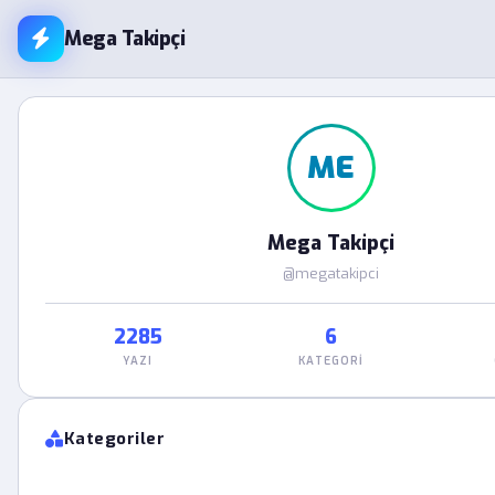
Mega Takipçi
ME
Mega Takipçi
@megatakipci
2285
6
YAZI
KATEGORI
Kategoriler