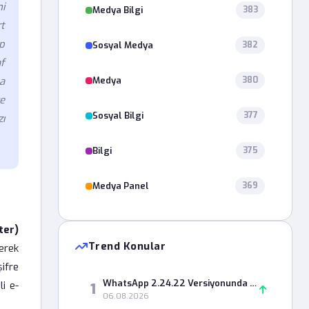
ni
Medya Bilgi
383
rt
ep
Sosyal Medya
382
f
Medya
a
380
e
Sosyal Bilgi
377
zı
Bilgi
375
Medya Panel
369
ter)
Trend Konular
yerek
ifre
WhatsApp 2.24.22 Versiyonunda Durum Paylaşımı Neden Hata Veriyor?
li e-
1
06.08.2026