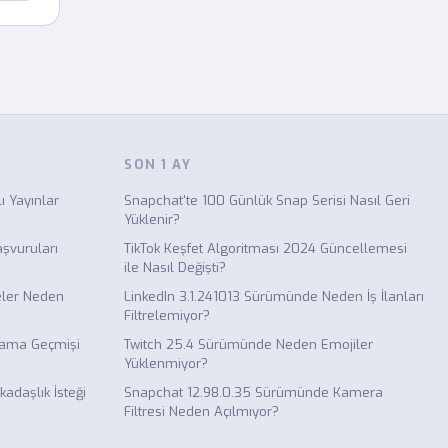
SON 1 AY
ı Yayınlar
Snapchat'te 100 Günlük Snap Serisi Nasıl Geri
Yüklenir?
şvuruları
TikTok Keşfet Algoritması 2024 Güncellemesi
ile Nasıl Değişti?
eler Neden
LinkedIn 3.1.241013 Sürümünde Neden İş İlanları
Filtrelemiyor?
rama Geçmişi
Twitch 25.4 Sürümünde Neden Emojiler
Yüklenmiyor?
daşlık İsteği
Snapchat 12.98.0.35 Sürümünde Kamera
Filtresi Neden Açılmıyor?