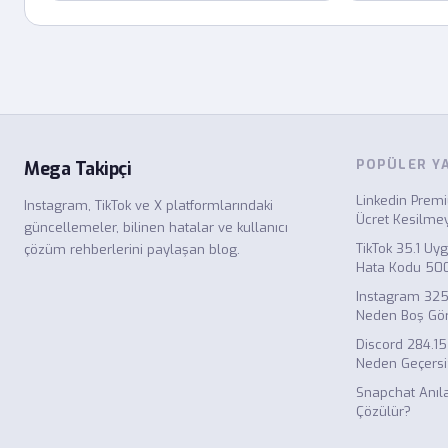
POPÜLER Y
Mega Takipçi
Linkedin Premi
Instagram, TikTok ve X platformlarındaki
Ücret Kesilme
güncellemeler, bilinen hatalar ve kullanıcı
TikTok 35.1 Uy
çözüm rehberlerini paylaşan blog.
Hata Kodu 500
Instagram 325
Neden Boş Gö
Discord 284.1
Neden Geçersi
Snapchat Anıl
Çözülür?