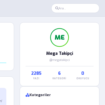
ME
Mega Takipçi
@megatakipci
2285
6
0
YAZI
KATEGORI
OKUYUCU
Kategoriler
ri