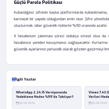
Güçlü Parola Politikası
Kullandığınız şifrenin başka platformlarda kullanılmamış
karmaşık bir yapıda olduğundan emin olun. Şifre yöneticile
oluşturmak, siber güvenlik risklerini %90 oranında azaltır.
X hesabınızın çalınması süreci oldukça stresli olsa da, 
hesabınıza yeniden kavuşmanızı sağlayacaktır. Kurtarma
güvenlik ayarlarınızı periyodik olarak gözden geçirmeyi ih
İlgili Yazılar
WhatsApp 2.24.15 Versiyonunda
Vimeo 7.43.
Yedekleme Neden %99'da Takılıyor?
Verileri Ned
06.08.2026
06.08.2026