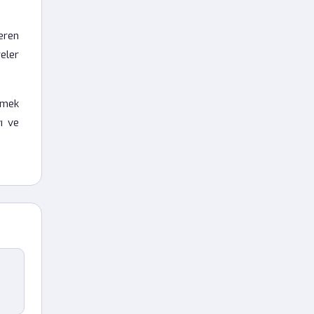
eren
reler
emek
ı ve