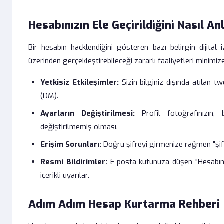
Hesabınızın Ele Geçirildiğini Nasıl An
Bir hesabın hacklendiğini gösteren bazı belirgin dijital 
üzerinden gerçekleştirebileceği zararlı faaliyetleri minimi
Yetkisiz Etkileşimler:
Sizin bilginiz dışında atılan t
(DM).
Ayarların Değiştirilmesi:
Profil fotoğrafınızın, b
değiştirilmemiş olması.
Erişim Sorunları:
Doğru şifreyi girmenize rağmen "şifre
Resmi Bildirimler:
E-posta kutunuza düşen "Hesabınız 
içerikli uyarılar.
Adım Adım Hesap Kurtarma Rehberi