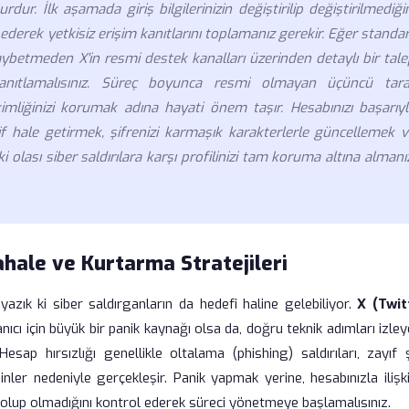
r. İlk aşamada giriş bilgilerinizin değiştirilip değiştirilmediği
ederek yetkisiz erişim kanıtlarını toplamanız gerekir. Eğer standa
aybetmeden X'in resmi destek kanalları üzerinden detaylı bir tal
anıtlamalısınız. Süreç boyunca resmi olmayan üçüncü tara
kimliğinizi korumak adına hayati önem taşır. Hesabınızı başarıyl
if hale getirmek, şifrenizi karmaşık karakterlerle güncellemek v
 olası siber saldırılara karşı profilinizi tam koruma altına almanı
ahale ve Kurtarma Stratejileri
 yazık ki siber saldırganların da hedefi haline gelebiliyor.
X (Twit
ıcı için büyük bir panik kaynağı olsa da, doğru teknik adımları izle
p hırsızlığı genellikle oltalama (phishing) saldırıları, zayıf ş
nler nedeniyle gerçekleşir. Panik yapmak yerine, hesabınızla ilişki
 olup olmadığını kontrol ederek süreci yönetmeye başlamalısınız.