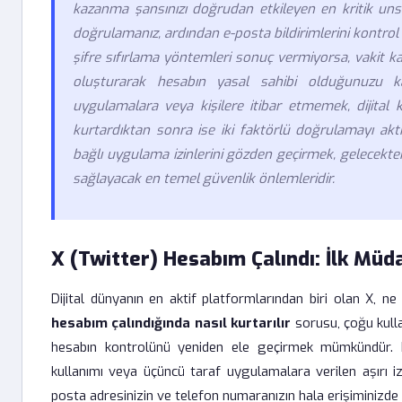
kazanma şansınızı doğrudan etkileyen en kritik unsurdu
doğrulamanız, ardından e-posta bildirimlerini kontrol 
şifre sıfırlama yöntemleri sonuç vermiyorsa, vakit k
oluşturarak hesabın yasal sahibi olduğunuzu k
uygulamalara veya kişilere itibar etmemek, dijital 
kurtardıktan sonra ise iki faktörlü doğrulamayı akt
bağlı uygulama izinlerini gözden geçirmek, gelecekteki
sağlayacak en temel güvenlik önlemleridir.
X (Twitter) Hesabım Çalındı: İlk Müd
Dijital dünyanın en aktif platformlarından biri olan X, ne
hesabım çalındığında nasıl kurtarılır
sorusu, çoğu kullan
hesabın kontrolünü yeniden ele geçirmek mümkündür. Hesa
kullanımı veya üçüncü taraf uygulamalara verilen aşırı izi
posta adresinizin ve telefon numaranızın hala erişiminizde