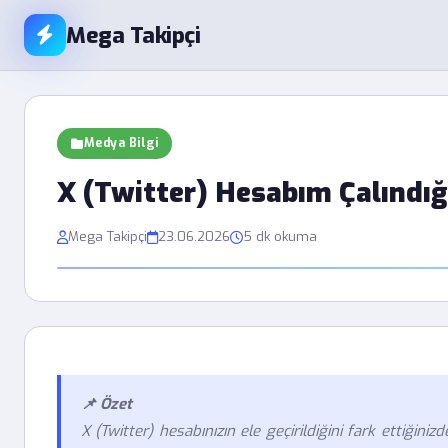
Mega Takipçi
Medya Bilgi
X (Twitter) Hesabım Çalındığı
Mega Takipçi
23.06.2026
5 dk okuma
📌 Özet
X (Twitter) hesabınızın ele geçirildiğini fark ettiğin