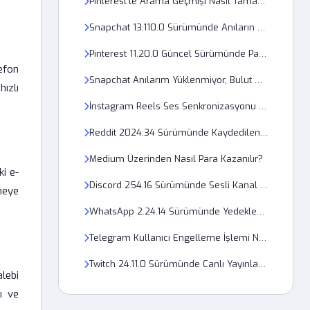
Pinterest'te Arama Geçmişi Nasıl Tamamen Temizlenir?
Snapchat 13.110.0 Sürümünde Anıların Yedeklenmesi Neden Başarısız Oluyor?
Pinterest 11.20.0 Güncel Sürümünde Pano Oluşturma Neden Hata Veriyor?
efon
Snapchat Anılarım Yüklenmiyor, Bulut Depolama Sorunu mu?
ızlı
İnstagram Reels Ses Senkronizasyonu Hatası Nasıl Giderilir?
Reddit 2024.34 Sürümünde Kaydedilenler Listesi Neden Boş?
Medium Üzerinden Nasıl Para Kazanılır?
ki e-
Discord 254.16 Sürümünde Sesli Kanal Bağlantı Hatası Nasıl Çözülür?
tmeye
WhatsApp 2.24.14 Sürümünde Yedekleme Neden Başarısız Oluyor?
Telegram Kullanıcı Engelleme İşlemi Neden Gerçekleşmiyor?
Twitch 24.11.0 Sürümünde Canlı Yayınlar Neden Donarak İlerliyor?
lebi
ı ve