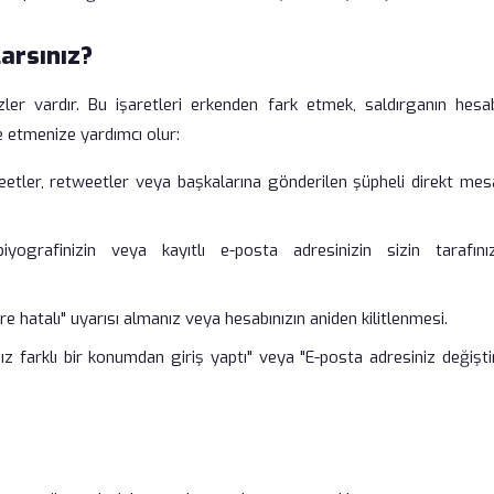
larsınız?
izler vardır. Bu işaretleri erkenden fark etmek, saldırganın hesab
ze etmenize yardımcı olur:
weetler, retweetler veya başkalarına gönderilen şüpheli direkt mes
iyografinizin veya kayıtlı e-posta adresinizin sizin tarafını
 hatalı" uyarısı almanız veya hesabınızın aniden kilitlenmesi.
farklı bir konumdan giriş yaptı" veya "E-posta adresiniz değiştiri