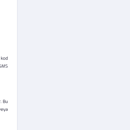
r kod
 SMS
r. Bu
veya