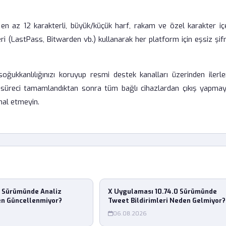
, en az 12 karakterli, büyük/küçük harf, rakam ve özel karakter iç
ri (LastPass, Bitwarden vb.) kullanarak her platform için eşsiz şif
soğukkanlılığınızı koruyup resmi destek kanalları üzerinden ilerl
 süreci tamamlandıktan sonra tüm bağlı cihazlardan çıkış yapmay
mal etmeyin.
0 Sürümünde Analiz
X Uygulaması 10.74.0 Sürümünde
en Güncellenmiyor?
Tweet Bildirimleri Neden Gelmiyor?
06.08.2026