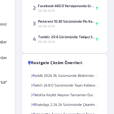
Facebook 460.0 Versiyonunda Grup Paylaşımları Neden Görünmüyor?
2
06.08.2026
Pinterest 10.30 Sürümünde Pin Kaydetme Hatası Nasıl Çözülür?
3
ınız
06.08.2026
Tumblr 20.6 Sürümünde Takipçi Sayısı Neden Yanlış Görünüyor?
4
ajlar
06.08.2026
zdan
Rastgele Çözüm Önerileri
Reddit 2024.36 Sürümünde Bildirimler Neden Geç Geliyor?
ldi"
Twitch 24.8.0 Sürümünde Yayın Kalitesi Neden 480p Üzerine Çıkmıyor?
Tiktok'ta Keşfet Akışının Tamamen Durması Nasıl Düzeltilir?
WhatsApp 2.24.24 Sürümünde Çıkartmalar Neden Yüklenmiyor?