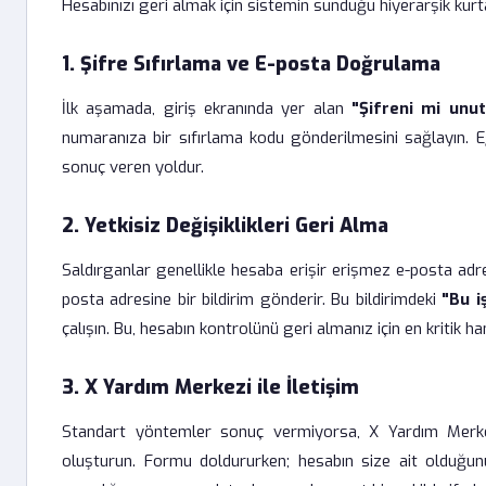
Hesabınızı geri almak için sistemin sunduğu hiyerarşik kur
1. Şifre Sıfırlama ve E-posta Doğrulama
İlk aşamada, giriş ekranında yer alan
"Şifreni mi unu
numaranıza bir sıfırlama kodu gönderilmesini sağlayın. E
sonuç veren yoldur.
2. Yetkisiz Değişiklikleri Geri Alma
Saldırganlar genellikle hesaba erişir erişmez e-posta adres
posta adresine bir bildirim gönderir. Bu bildirimdeki
"Bu 
çalışın. Bu, hesabın kontrolünü geri almanız için en kritik ha
3. X Yardım Merkezi ile İletişim
Standart yöntemler sonuç vermiyorsa, X Yardım Merk
oluşturun. Formu doldururken; hesabın size ait olduğunu k