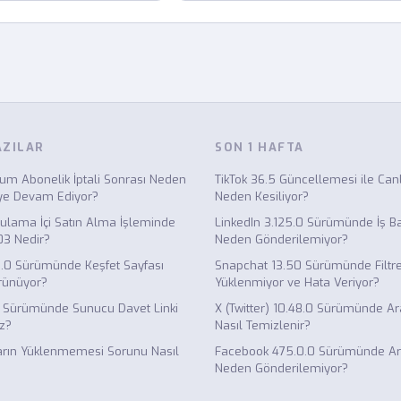
AZILAR
SON 1 HAFTA
um Abonelik İptali Sonrası Neden
TikTok 36.5 Güncellemesi ile Canl
ye Devam Ediyor?
Neden Kesiliyor?
gulama İçi Satın Alma İşleminde
LinkedIn 3.125.0 Sürümünde İş Ba
3 Nedir?
Neden Gönderilemiyor?
.0 Sürümünde Keşfet Sayfası
Snapchat 13.50 Sürümünde Filtr
rünüyor?
Yüklenmiyor ve Hata Veriyor?
5 Sürümünde Sunucu Davet Linki
X (Twitter) 10.48.0 Sürümünde A
z?
Nasıl Temizlenir?
arın Yüklenmemesi Sorunu Nasıl
Facebook 475.0.0 Sürümünde Arka
Neden Gönderilemiyor?