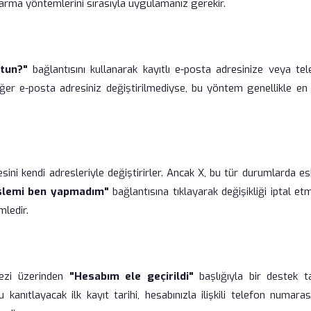
tarma yöntemlerini sırasıyla uygulamanız gerekir.
ttun?"
bağlantısını kullanarak kayıtlı e-posta adresinize veya tel
ğer e-posta adresiniz değiştirilmediyse, bu yöntem genellikle en h
ini kendi adresleriyle değiştirirler. Ancak X, bu tür durumlarda es
işlemi ben yapmadım"
bağlantısına tıklayarak değişikliği iptal e
mledir.
ezi üzerinden
"Hesabım ele geçirildi"
başlığıyla bir destek ta
anıtlayacak ilk kayıt tarihi, hesabınızla ilişkili telefon numaras