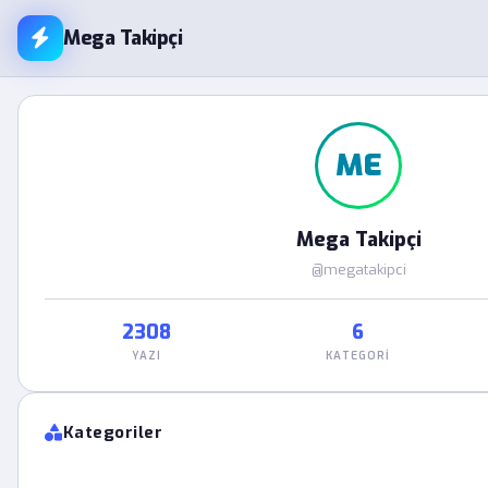
Mega Takipçi
ME
Mega Takipçi
@megatakipci
2308
6
YAZI
KATEGORI
Kategoriler