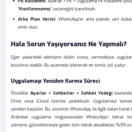
Pil Kullanımı:
Ayarlar > Pil > Uygulama Pil Kullanımı yo
'Kısıtlanmamış'
seçeneğini işaretleyin.
Arka Plan Verisi:
WhatsApp'ın arka planda veri kullan
emin olun.
Hala Sorun Yaşıyorsanız Ne Yapmalı?
Eğer yukarıdaki adımların hiçbiri sonuç vermediyse, uygula
bozulma olabilir. Bu aşamada izlenecek en temiz yol şudur:
Uygulamayı Yeniden Kurma Süreci
Öncelikle
Ayarlar > Sohbetler > Sohbet Yedeği
kısmından
Drive veya iCloud üzerine yedekleyin. Uygulamayı tamame
yeniden başlatın. Bu, sistemin WhatsApp ile ilgili kalan hatalı k
Ardından uygulama mağazasından WhatsApp'ı tekrar indi
yöntemi, güncellemeyle gelen tüm teknik aksaklıkları %99 ora