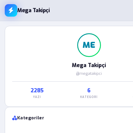
Mega Takipçi
ME
Mega Takipçi
@megatakipci
2285
6
YAZI
KATEGORI
Kategoriler