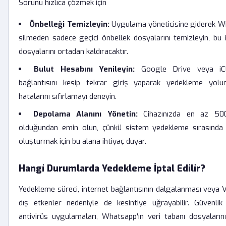
Sorunu hızlıca çözmek için
Önbelleği Temizleyin:
Uygulama yöneticisine giderek Wh
silmeden sadece geçici önbellek dosyalarını temizleyin, bu i
dosyalarını ortadan kaldıracaktır.
Bulut Hesabını Yenileyin:
Google Drive veya iClo
bağlantısını kesip tekrar giriş yaparak yedekleme yolu
hatalarını sıfırlamayı deneyin.
Depolama Alanını Yönetin:
Cihazınızda en az 50
olduğundan emin olun, çünkü sistem yedekleme sırasında 
oluşturmak için bu alana ihtiyaç duyar.
Hangi Durumlarda Yedekleme İptal Edilir?
Yedekleme süreci, internet bağlantısının dalgalanması veya V
dış etkenler nedeniyle de kesintiye uğrayabilir. Güvenlik
antivirüs uygulamaları, Whatsapp'ın veri tabanı dosyaların