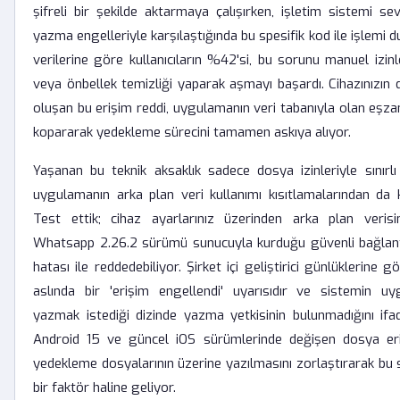
şifreli bir şekilde aktarmaya çalışırken, işletim sistemi se
yazma engelleriyle karşılaştığında bu spesifik kod ile işlemi 
verilerine göre kullanıcıların %42'si, bu sorunu manuel izinl
veya önbellek temizliği yaparak aşmayı başardı. Cihazınızın
oluşan bu erişim reddi, uygulamanın veri tabanıyla olan eşzam
kopararak yedekleme sürecini tamamen askıya alıyor.
Yaşanan bu teknik aksaklık sadece dosya izinleriyle sınırl
uygulamanın arka plan veri kullanımı kısıtlamalarından da k
Test ettik; cihaz ayarlarınız üzerinden arka plan verisini
Whatsapp 2.26.2 sürümü sunucuyla kurduğu güvenli bağla
hatası ile reddedebiliyor. Şirket içi geliştirici günlüklerine 
aslında bir 'erişim engellendi' uyarısıdır ve sistemin uy
yazmak istediği dizinde yazma yetkisinin bulunmadığını ifad
Android 15 ve güncel iOS sürümlerinde değişen dosya erişi
yedekleme dosyalarının üzerine yazılmasını zorlaştırarak bu 
bir faktör haline geliyor.