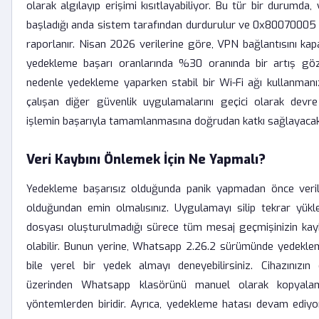
olarak algılayıp erişimi kısıtlayabiliyor. Bu tür bir durumda
başladığı anda sistem tarafından durdurulur ve 0x80070005 h
raporlanır. Nisan 2026 verilerine göre, VPN bağlantısını kapa
yedekleme başarı oranlarında %30 oranında bir artış göz
nedenle yedekleme yaparken stabil bir Wi-Fi ağı kullanman
çalışan diğer güvenlik uygulamalarını geçici olarak devre
işlemin başarıyla tamamlanmasına doğrudan katkı sağlayacakt
Veri Kaybını Önlemek İçin Ne Yapmalı?
Yedekleme başarısız olduğunda panik yapmadan önce veril
olduğundan emin olmalısınız. Uygulamayı silip tekrar yük
dosyası oluşturulmadığı sürece tüm mesaj geçmişinizin ka
olabilir. Bunun yerine, Whatsapp 2.26.2 sürümünde yedekle
bile yerel bir yedek almayı deneyebilirsiniz. Cihazınızın
üzerinden Whatsapp klasörünü manuel olarak kopyala
yöntemlerden biridir. Ayrıca, yedekleme hatası devam ediy