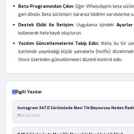
Beta Programından Çıkın:
Eğer WhatsApp'ın beta sürümü
geri dönün. Beta sürümleri, kararsız bildirim servislerine sa
Destek Ekibi ile İletişim:
Uygulama içindeki
Ayarlar
kullanarak hata kaydı oluşturun.
Yazılım Güncellemelerini Takip Edin:
Meta, bu tür yay
içerisinde yayınladığı küçük yamalarla (hotfix) düzeltme
Store üzerinden güncellemeleri düzenli kontrol edin.
İlgili Yazılar
Instagram 347.0 Sürümünde Mavi Tik Başvurusu Neden Redd
08.08.2026