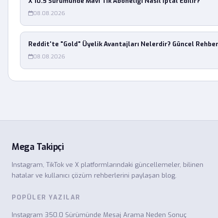
X 10.5 Sürümünde Mavi Tik Aboneliği Nasıl İptal Edilir?
08.08.2026
Reddit'te "Gold" Üyelik Avantajları Nelerdir? Güncel Rehbe
08.08.2026
Mega Takipçi
Instagram, TikTok ve X platformlarındaki güncellemeler, bilinen
hatalar ve kullanıcı çözüm rehberlerini paylaşan blog.
POPÜLER YAZILAR
Instagram 350.0 Sürümünde Mesaj Arama Neden Sonuç