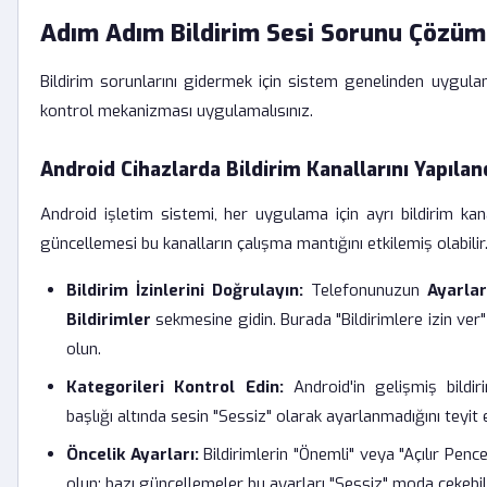
Adım Adım Bildirim Sesi Sorunu Çözüm
Bildirim sorunlarını gidermek için sistem genelinden uygula
kontrol mekanizması uygulamalısınız.
Android Cihazlarda Bildirim Kanallarını Yapıla
Android işletim sistemi, her uygulama için ayrı bildirim ka
güncellemesi bu kanalların çalışma mantığını etkilemiş olabilir
Bildirim İzinlerini Doğrulayın:
Telefonunuzun
Ayarla
Bildirimler
sekmesine gidin. Burada "Bildirimlere izin ver
olun.
Kategorileri Kontrol Edin:
Android'in gelişmiş bildiri
başlığı altında sesin "Sessiz" olarak ayarlanmadığını teyit 
Öncelik Ayarları:
Bildirimlerin "Önemli" veya "Açılır P
olun; bazı güncellemeler bu ayarları "Sessiz" moda çekebi