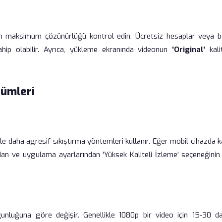
len maksimum çözünürlüğü kontrol edin. Ücretsiz hesaplar veya bel
sahip olabilir. Ayrıca, yükleme ekranında videonun
'Original'
kali
zümleri
e daha agresif sıkıştırma yöntemleri kullanır. Eğer mobil cihazda k
dan ve uygulama ayarlarından 'Yüksek Kaliteli İzleme' seçeneğinin 
luğuna göre değişir. Genellikle 1080p bir video için 15-30 da