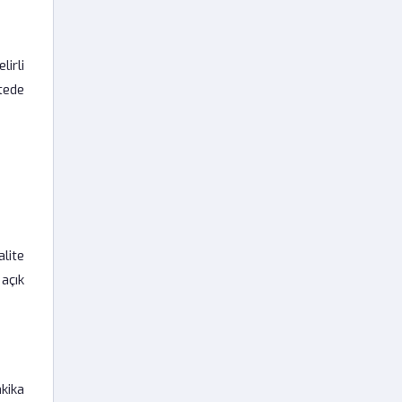
irli
tede
alite
açık
kika