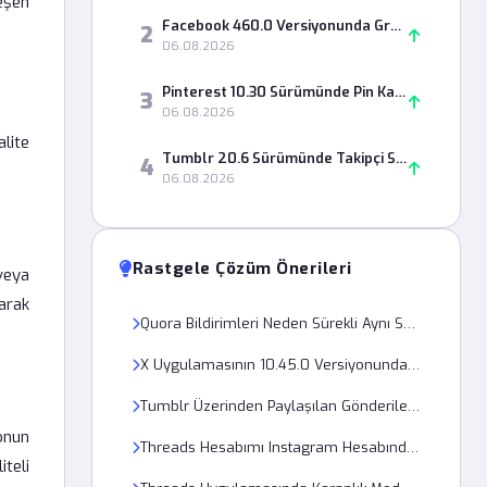
eşen
Facebook 460.0 Versiyonunda Grup Paylaşımları Neden Görünmüyor?
2
06.08.2026
Pinterest 10.30 Sürümünde Pin Kaydetme Hatası Nasıl Çözülür?
3
06.08.2026
lite
Tumblr 20.6 Sürümünde Takipçi Sayısı Neden Yanlış Görünüyor?
4
06.08.2026
Rastgele Çözüm Önerileri
veya
rarak
Quora Bildirimleri Neden Sürekli Aynı Soruyu Tekrar Ediyor?
X Uygulamasının 10.45.0 Versiyonunda Tweetler Neden Yüklenmiyor?
Tumblr Üzerinden Paylaşılan Gönderiler Neden X'te Görünmüyor?
onun
Threads Hesabımı Instagram Hesabından Nasıl Ayırabilirim?
teli