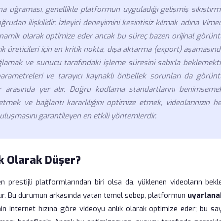
a uğraması, genellikle platformun uyguladığı gelişmiş sıkıştırm
oğrudan ilişkilidir. İzleyici deneyimini kesintisiz kılmak adına Vime
inamik olarak optimize eder ancak bu süreç bazen orijinal görünt
rik üreticileri için en kritik nokta, dışa aktarma (export) aşamasın
amak ve sunucu tarafındaki işleme süresini sabırla beklemektir
parametreleri ve tarayıcı kaynaklı önbellek sorunları da görünt
r arasında yer alır. Doğru kodlama standartlarını benimsemek
tmek ve bağlantı kararlılığını optimize etmek, videolarınızın he
luşmasını garantileyen en etkili yöntemlerdir.
k Olarak Düşer?
en prestijli platformlarından biri olsa da, yüklenen videoların bek
dur. Bu durumun arkasında yatan temel sebep, platformun
uyarlanab
cinin internet hızına göre videoyu anlık olarak optimize eder; bu s