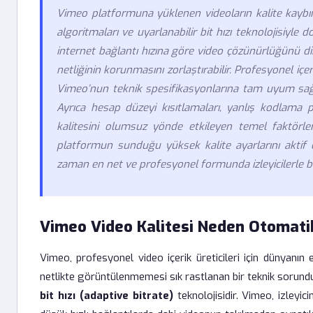
Vimeo platformuna yüklenen videoların kalite kaybın
algoritmaları ve uyarlanabilir bit hızı teknolojisiyle d
internet bağlantı hızına göre video çözünürlüğünü d
netliğinin korunmasını zorlaştırabilir. Profesyonel içe
Vimeo’nun teknik spesifikasyonlarına tam uyum sağl
Ayrıca hesap düzeyi kısıtlamaları, yanlış kodlama 
kalitesini olumsuz yönde etkileyen temel faktörle
platformun sunduğu yüksek kalite ayarlarını aktif e
zaman en net ve profesyonel formunda izleyicilerle bu
Vimeo Video Kalitesi Neden Otomati
Vimeo, profesyonel video içerik üreticileri için dünyanın 
netlikte görüntülenmemesi sık rastlanan bir teknik sorun
bit hızı (adaptive bitrate)
teknolojisidir. Vimeo, izleyi