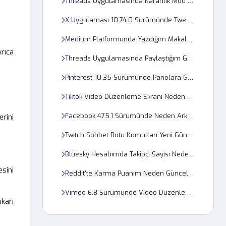
Threads Uygulamasında Karanlık Mod Nasıl Kalıcı Yapılır?
X Uygulaması 10.74.0 Sürümünde Tweet Bildirimleri Neden Gelmiyor?
Medium Platformunda Yazdığım Makalenin Taslağı Neden Kaydedilmiyor?
yrıca
Threads Uygulamasında Paylaştığım Gönderiyi Başkaları Neden Göremiyor?
Pinterest 10.35 Sürümünde Panolara Görsel Ekleme Hatası Nasıl Giderilir?
Tiktok Video Düzenleme Ekranı Neden Yükleme Hatası Veriyor?
Facebook 475.1 Sürümünde Neden Arkadaşlık İstekleri Görünmüyor?
rini
Twitch Sohbet Botu Komutları Yeni Güncellemede Çalışmıyor, Neden?
Bluesky Hesabımda Takipçi Sayısı Neden Sürekli Değişiyor?
sini
Reddit'te Karma Puanım Neden Güncellenmiyor ve Eksik Gözüküyor?
Vimeo 6.8 Sürümünde Video Düzenleme Paneli Neden Açılmıyor?
karı