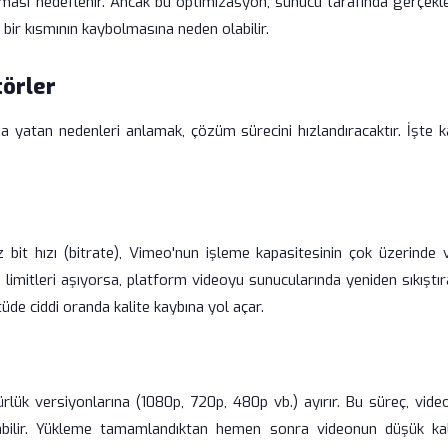
ılması hedeflenir. Ancak bu optimizasyon, sunucu tarafında gerçekl
bir kısmının kaybolmasına neden olabilir.
törler
yatan nedenleri anlamak, çözüm sürecini hızlandıracaktır. İşte ka
 bit hızı (bitrate), Vimeo'nun işleme kapasitesinin çok üzerinde 
i limitleri aşıyorsa, platform videoyu sunucularında yeniden sıkıştı
tüde ciddi oranda kalite kaybına yol açar.
rlük versiyonlarına (1080p, 720p, 480p vb.) ayırır. Bu süreç, vide
ilir. Yükleme tamamlandıktan hemen sonra videonun düşük kali