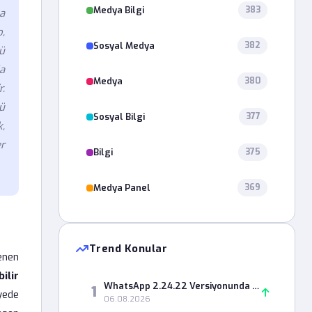
Medya Bilgi
383
a
o,
Sosyal Medya
382
ü
da
Medya
380
.
ü
Sosyal Bilgi
377
,
r
Bilgi
375
Medya Panel
369
Trend Konular
lenen
ilir
WhatsApp 2.24.22 Versiyonunda Durum Paylaşımı Neden Hata Veriyor?
1
ayede
06.08.2026