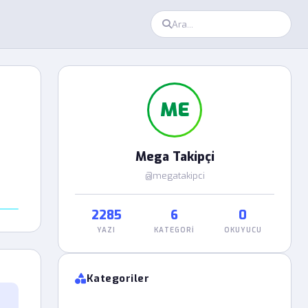
ME
Mega Takipçi
@megatakipci
2285
6
0
YAZI
KATEGORI
OKUYUCU
Kategoriler