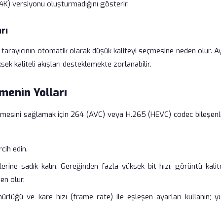
K) versiyonu oluşturmadığını gösterir.
rı
ı, tarayıcının otomatik olarak düşük kaliteyi seçmesine neden olur. A
ek kaliteli akışları desteklemekte zorlanabilir.
menin Yolları
ünmesini sağlamak için 264 (AVC) veya H.265 (HEVC) codec bileşenle
cih edin.
erine sadık kalın. Gereğinden fazla yüksek bit hızı, görüntü kalite
en olur.
lüğü ve kare hızı (frame rate) ile eşleşen ayarları kullanın; yu