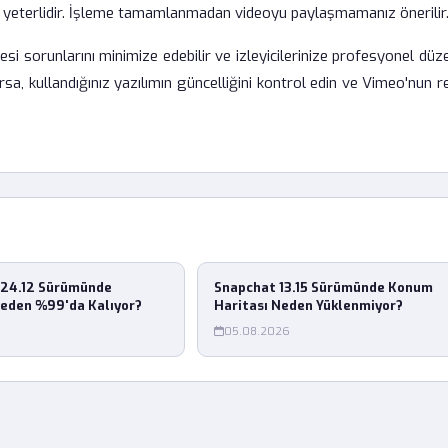
n yeterlidir. İşleme tamamlanmadan videoyu paylaşmamanız önerilir
esi sorunlarını minimize edebilir ve izleyicilerinize profesyonel dü
sa, kullandığınız yazılımın güncelliğini kontrol edin ve Vimeo'nun 
24.12 Sürümünde
Snapchat 13.15 Sürümünde Konum
eden %99'da Kalıyor?
Haritası Neden Yüklenmiyor?
05.08.2026