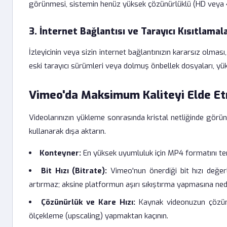
görünmesi, sistemin henüz yüksek çözünürlüklü (HD veya 4
3. İnternet Bağlantısı ve Tarayıcı Kısıtlamala
İzleyicinin veya sizin internet bağlantınızın kararsız olmas
eski tarayıcı sürümleri veya dolmuş önbellek dosyaları, yüks
Vimeo'da Maksimum Kaliteyi Elde Et
Videolarınızın yükleme sonrasında kristal netliğinde gör
kullanarak dışa aktarın.
Konteyner:
En yüksek uyumluluk için MP4 formatını ter
Bit Hızı (Bitrate):
Vimeo'nun önerdiği bit hızı değerl
artırmaz; aksine platformun aşırı sıkıştırma yapmasına ned
Çözünürlük ve Kare Hızı:
Kaynak videonuzun çözünür
ölçekleme (upscaling) yapmaktan kaçının.