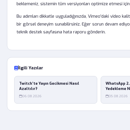
beklemeniz, sistemin tüm versiyonları optimize etmesi içi
Bu adımları dikkatle uyguladığınızda, Vimeo'daki video kalit
bir görsel deneyim sunabilirsiniz. Eğer sorun devam ediyor
teknik destek sayfasına hata raporu gönderin.
İlgili Yazılar
Twitch'te Yayın Gecikmesi Nasıl
WhatsApp 2.
Azaltılır?
Yedekleme N
06.08.2026
05.08.2026