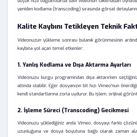
düşük hızlı bağlantılarda dahi videonun takılmadan oynat
yeniden kodlama (transcoding) sırasında görsel detayların 
Kalite Kaybını Tetikleyen Teknik Fak
Videonuzun yükleme sonrası bulanık görünmesinin ardında 
kaybına yol açan temel etkenler:
1. Yanlış Kodlama ve Dışa Aktarma Ayarları
Videonuzu kurgu programından dışa aktarırken seçtiğiniz
altında olabilir. Eğer dosyanızın bit hızı Vimeo'nun önerdiğ
kendi standartlarına zorla uydurur. Bu işlem, orijinal görün
2. İşleme Süreci (Transcoding) Gecikmesi
Videonuzu yüklediğiniz anda Vimeo, dosyayı farklı çözünü
uzunluğuna ve dosya boyutuna bağlı olarak zaman alab