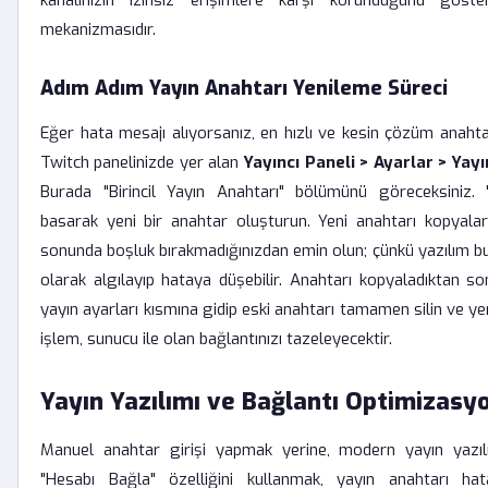
kanalınızın izinsiz erişimlere karşı korunduğunu göste
mekanizmasıdır.
Adım Adım Yayın Anahtarı Yenileme Süreci
Eğer hata mesajı alıyorsanız, en hızlı ve kesin çözüm anahtarı
Twitch panelinizde yer alan
Yayıncı Paneli > Ayarlar > Yayı
Burada "Birincil Yayın Anahtarı" bölümünü göreceksiniz. "
basarak yeni bir anahtar oluşturun. Yeni anahtarı kopyala
sonunda boşluk bırakmadığınızdan emin olun; çünkü yazılım b
olarak algılayıp hataya düşebilir. Anahtarı kopyaladıktan son
yayın ayarları kısmına gidip eski anahtarı tamamen silin ve yeni
işlem, sunucu ile olan bağlantınızı tazeleyecektir.
Yayın Yazılımı ve Bağlantı Optimizasy
Manuel anahtar girişi yapmak yerine, modern yayın yazıl
"Hesabı Bağla" özelliğini kullanmak, yayın anahtarı hat