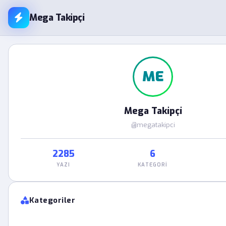
Mega Takipçi
ME
Mega Takipçi
@megatakipci
2285
6
YAZI
KATEGORI
Kategoriler