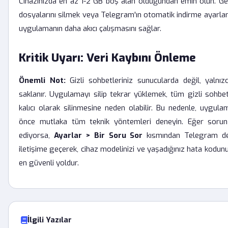
Cihazınızda en az 1-2 GB boş alan olduğundan emin olun. G
dosyalarını silmek veya Telegram'ın otomatik indirme ayarları
uygulamanın daha akıcı çalışmasını sağlar.
Kritik Uyarı: Veri Kaybını Önleme
Önemli Not:
Gizli sohbetleriniz sunucularda değil, yalnızc
saklanır. Uygulamayı silip tekrar yüklemek, tüm gizli sohbe
kalıcı olarak silinmesine neden olabilir. Bu nedenle, uygul
önce mutlaka tüm teknik yöntemleri deneyin. Eğer soru
ediyorsa,
Ayarlar > Bir Soru Sor
kısmından Telegram des
iletişime geçerek, cihaz modelinizi ve yaşadığınız hata kodu
en güvenli yoldur.
İlgili Yazılar