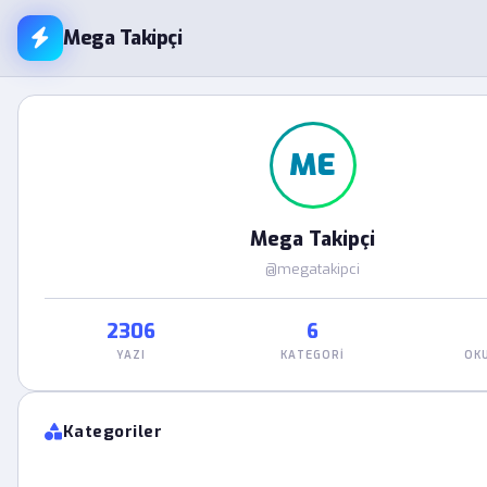
Mega Takipçi
ME
Mega Takipçi
@megatakipci
2306
6
YAZI
KATEGORI
OK
Kategoriler