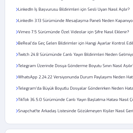
LinkedIn İş Başvurusu Bildirimleri için Sesli Uyarı Nasıl Açılır?
LinkedIn 3.13 Sürümünde Mesajlaşma Paneli Neden Kapanıyo
Vimeo 7.5 Sürümünde Özel Videolar için Şifre Nasıl Eklenir?
BeReal'da Geç Gelen Bildirimler için Hangi Ayarlar Kontrol Edi
Twitch 24.8 Sürümünde Canlı Yayın Bildirimleri Neden Gelmiy
Telegram Üzerinde Dosya Gönderme Boyutu Sınırı Nasıl Aşılır
WhatsApp 2.24.22 Versiyonunda Durum Paylaşımı Neden Hata
Telegram'da Büyük Boyutlu Dosyalar Gönderirken Neden Hat
TikTok 36.5.0 Sürümünde Canlı Yayın Başlatma Hatası Nasıl Ç
Snapchat'te Arkadaş Listesinde Gözükmeyen Kişiler Nasıl Geri