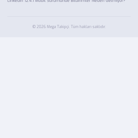
LinkedIn 12.4.1 Mobil Sürümünde Bildirimler Neden Gelmiyor?
© 2026 Mega Takipçi. Tüm hakları saklıdır.