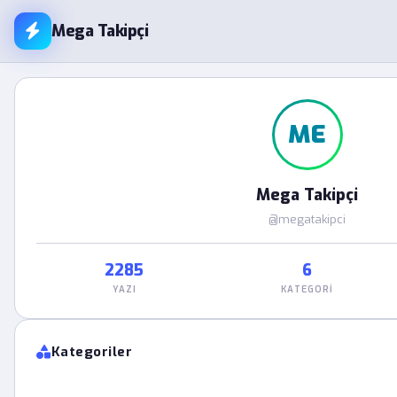
Mega Takipçi
ME
Mega Takipçi
@megatakipci
2285
6
YAZI
KATEGORI
Kategoriler