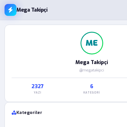
Mega Takipçi
ME
Mega Takipçi
@megatakipci
2327
6
YAZI
KATEGORI
Kategoriler