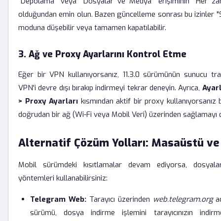
"Depolama" veya "Dosyalar ve Medya" erişiminin "Her z
olduğundan emin olun. Bazen güncelleme sonrası bu izinler "S
moduna düşebilir veya tamamen kapatılabilir.
3. Ağ ve Proxy Ayarlarını Kontrol Etme
Eğer bir VPN kullanıyorsanız, 11.3.0 sürümünün sunucu trafiğ
VPN'i devre dışı bırakıp indirmeyi tekrar deneyin. Ayrıca,
Ayar
> Proxy Ayarları
kısmından aktif bir proxy kullanıyorsanız 
doğrudan bir ağ (Wi-Fi veya Mobil Veri) üzerinden sağlamayı 
Alternatif Çözüm Yolları: Masaüstü v
Mobil sürümdeki kısıtlamalar devam ediyorsa, dosyalar
yöntemleri kullanabilirsiniz:
Telegram Web:
Tarayıcı üzerinden
web.telegram.org
ad
sürümü, dosya indirme işlemini tarayıcınızın indirm