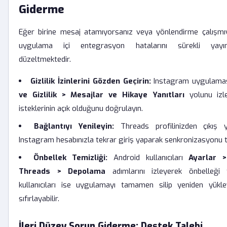
Giderme
Eğer birine mesaj atamıyorsanız veya yönlendirme çalışmıyor
uygulama içi entegrasyon hatalarını sürekli yayı
düzeltmektedir.
Gizlilik İzinlerini Gözden Geçirin:
Instagram uygulamas
ve Gizlilik > Mesajlar ve Hikaye Yanıtları
yolunu izl
isteklerinin açık olduğunu doğrulayın.
Bağlantıyı Yenileyin:
Threads profilinizden çıkış 
Instagram hesabınızla tekrar giriş yaparak senkronizasyonu te
Önbellek Temizliği:
Android kullanıcıları
Ayarlar 
Threads > Depolama
adımlarını izleyerek önbelleği t
kullanıcıları ise uygulamayı tamamen silip yeniden yükle
sıfırlayabilir.
İleri Düzey Sorun Giderme: Destek Talebi