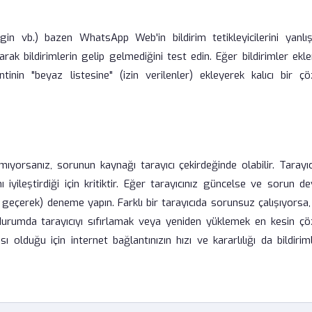
gin vb.) bazen WhatsApp Web'in bildirim tetikleyicilerini yanlışl
karak bildirimlerin gelip gelmediğini test edin. Eğer bildirimler ekle
inin "beyaz listesine" (izin verilenler) ekleyerek kalıcı bir ç
orsanız, sorunun kaynağı tarayıcı çekirdeğinde olabilir. Tarayıcı
 iyileştirdiği için kritiktir. Eğer tarayıcınız güncelse ve sorun 
 geçerek) deneme yapın. Farklı bir tarayıcıda sorunsuz çalışıyorsa
 durumda tarayıcıyı sıfırlamak veya yeniden yüklemek en kesin ç
duğu için internet bağlantınızın hızı ve kararlılığı da bildiriml