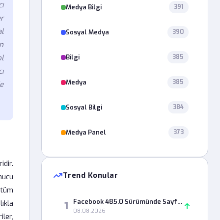
cı
Medya Bilgi
391
er
l
Sosyal Medya
390
ın
Bilgi
ol
385
cı
Medya
385
de
Sosyal Bilgi
384
Medya Panel
373
dir.
Trend Konular
onucu
 tüm
Facebook 485.0 Sürümünde Sayfa Yönetimi Neden Açılmıyor?
ıkla
1
08.08.2026
iler,