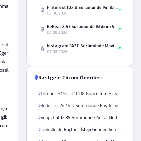
anma
Pinterest 10.48 Sürümünde Pin Bağlantısı Neden Açılmıyor?
2
08.08.2026
BeReal 2.57 Sürümünde Bildirim Sesi Neden Çıkmıyor?
3
08.08.2026
n sol
Instagram 347.0 Sürümünde Mavi Tik Başvurusu Neden Reddediliyor?
4
08.08.2026
Eğer
ılar
özel
Rastgele Çözüm Önerileri
Threads 345.0.0.11.108 Güncellemesi Sonrası Profil Resmi Sorunu
Reddit 2024.44.0 Sürümünde Kaydettiğim Gönderiler Neden Açılmıyor?
iyle
 gibi
Snapchat 12.89 Sürümünde Anılar Neden Yüklenmiyor?
urum
LinkedIn'de Bağlantı İsteği Gönderirken Not Nasıl Eklenir?