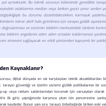
na yol açmaktadır. Bu teknik sorunun kökeninde genellikle tarayı
üzeyindeki odaklanma modları veya biriken geçici çerez verileri y
 değişikliğiyle bu durumu düzeltebilecekken, karmaşık yazılımsa
erin tekrar aktif hale getirilmesi için tarayıcı gizlilik ayarların
in doğrulanması ve sistemin bildirim merkezindeki izinlerin kontr
ğınız bildirim engellerini adım adım ortadan kaldırmanıza yardım
e devam etmesini sağlayacak en etkili yöntemleri kapsamlı bir şekil
den Kaynaklanır?
u, dijital dünyada en sık karşılaşılan teknik aksaklıklardan biri
arayıcı güvenliği ve işletim sistemi gizlilik politikalarının bir s
 pop-up veya reklam saldırılarından korumak için varsayılan olarak
e ilk giriş yaptığınızda karşınıza çıkan izin penceresine yanlışl
olarak kaydeder. Bunun yanı sıra, tarayıcı önbelleğinde biriken eski ver