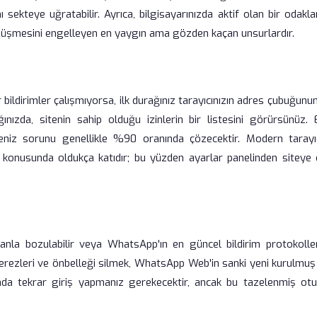
sekteye uğratabilir. Ayrıca, bilgisayarınızda aktif olan bir odakl
 düşmesini engelleyen en yaygın ama gözden kaçan unsurlardır.
r bildirimler çalışmıyorsa, ilk durağınız tarayıcınızın adres çubuğunu
ğınızda, sitenin sahip olduğu izinlerin bir listesini görürsünüz. 
meniz sorunu genellikle %90 oranında çözecektir. Modern tarayıc
a konusunda oldukça katıdır; bu yüzden ayarlar panelinden siteye 
amanla bozulabilir veya WhatsApp'ın en güncel bildirim protokoller
çerezleri ve önbelleği silmek, WhatsApp Web'in sanki yeni kurulmuş
nda tekrar giriş yapmanız gerekecektir, ancak bu tazelenmiş ot