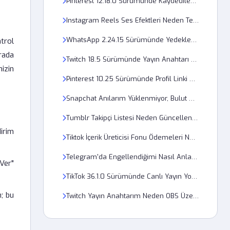
Pinterest 12.18.0 Sürümünde Kaydedilen Panolar Neden Görünmüyor?
Instagram Reels Ses Efektleri Neden Telif Nedeniyle Kaldırıldı?
WhatsApp 2.24.15 Sürümünde Yedekleme İşlemi Neden Sürekli Hata Veriyor?
ntrol
rada
Twitch 18.5 Sürümünde Yayın Anahtarı Neden Geçersiz Görünüyor?
nizin
Pinterest 10.25 Sürümünde Profil Linki Neden Çalışmıyor?
Snapchat Anılarım Yüklenmiyor, Bulut Depolama Sorunu mu?
Tumblr Takipçi Listesi Neden Güncellenmiyor?
irim
Tiktok İçerik Üreticisi Fonu Ödemeleri Neden Askıya Alındı?
Telegram'da Engellendiğimi Nasıl Anlarım ve Profil Resmini Neden Göremiyorum?
 Ver"
TikTok 36.1.0 Sürümünde Canlı Yayın Yorumları Nasıl Gizlenir?
; bu
Twitch Yayın Anahtarım Neden OBS Üzerinde Doğrulanmıyor?