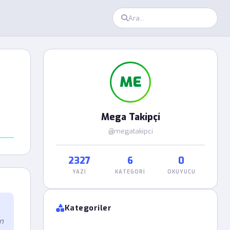
ME
Mega Takipçi
@megatakipci
2327
6
0
YAZI
KATEGORI
OKUYUCU
Kategoriler
n