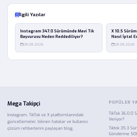
İlgili Yazılar
Instagram 347.0 Sürümünde Mavi Tik
X 10.5 Sürüm
Başvurusu Neden Reddediliyor?
Nasıl İptal Ed
08.08.2026
08.08.2026
POPÜLER Y
Mega Takipçi
TikTok 36.0.0
Instagram, TikTok ve X platformlarındaki
Veriyor?
güncellemeler, bilinen hatalar ve kullanıcı
Tiktok 35.3 S
çözüm rehberlerini paylaşan blog.
Gönderme 500 