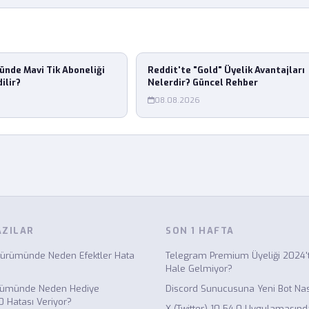
ünde Mavi Tik Aboneliği
Reddit'te "Gold" Üyelik Avantajları
ilir?
Nelerdir? Güncel Rehber
08.08.2026
AZILAR
SON 1 HAFTA
 Sürümünde Neden Efektler Hata
Telegram Premium Üyeliği 2024't
Hale Gelmiyor?
ürümünde Neden Hediye
Discord Sunucusuna Yeni Bot Nası
Hatası Veriyor?
X (Twitter) 10.54.0 Uygulamasınd