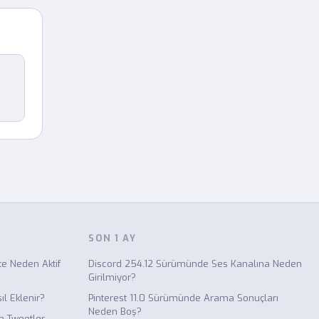
SON 1 AY
e Neden Aktif
Discord 254.12 Sürümünde Ses Kanalına Neden
Girilmiyor?
l Eklenir?
Pinterest 11.0 Sürümünde Arama Sonuçları
Neden Boş?
a Tweetler