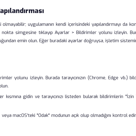
apılandırması
rli olmayabilir; uygulamanın kendi içerisindeki yapılandırmayı da ko
kta simgesine tıklayıp Ayarlar > Bildirimler yolunu izleyin. Bu
duğundan emin olun. Eğer buradaki ayarlar doğruysa, işletim sistemi
imler yolunu izleyin. Burada tarayıcınızın (Chrome, Edge vb.) bild
lun.
r kısmına gidin ve tarayıcınızı listeden bularak bildirimlerin "İzin
veya macOS'teki "Odak" modunun açık olup olmadığını kontrol edin