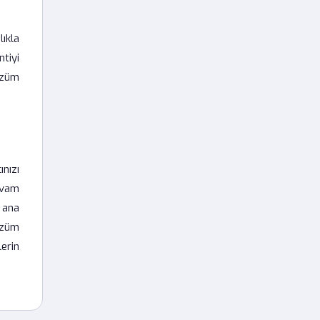
ıkla
ntiyi
özüm
nızı
devam
, ana
özüm
erin