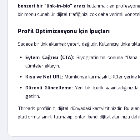
benzeri bir "link-in-bio" aracı
kullanmak en profesyonel y
bir menü sunabilir, dijital trafiğinizi çok daha verimli yöneteb
Profil Optimizasyonu İçin İpuçları
Sadece bir link eklemek yeterli değildir. Kullanıcıyı linke tık
Eylem Çağrısı (CTA):
Biyografinizin sonuna "Daha fa
cümleler ekleyin.
Kısa ve Net URL:
Mümkünse karmaşık URL'ler yerine kıs
Düzenli Güncelleme:
Yeni bir içerik yayınladığınızda
getirin.
Threads profiliniz, dijital dünyadaki kartvizitinizdir. Bu alan
platformla sınırlı tutmayıp, onları kendi dijital alanınıza dahil