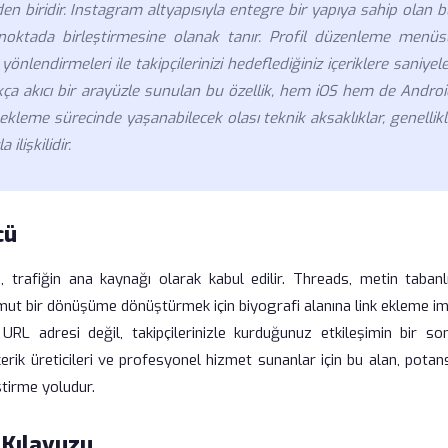
en biridir. Instagram altyapısıyla entegre bir yapıya sahip olan 
bir noktada birleştirmesine olanak tanır. Profil düzenleme menüs
nlendirmeleri ile takipçilerinizi hedeflediğiniz içeriklere saniyel
kça akıcı bir arayüzle sunulan bu özellik, hem iOS hem de Androi
ekleme sürecinde yaşanabilecek olası teknik aksaklıklar, genellik
lişkilidir.
cü
 trafiğin ana kaynağı olarak kabul edilir. Threads, metin tabanlı
omut bir dönüşüme dönüştürmek için biyografi alanına link ekleme i
 URL adresi değil, takipçilerinizle kurduğunuz etkileşimin bir son
içerik üreticileri ve profesyonel hizmet sunanlar için bu alan, potan
tirme yoludur.
 Kılavuzu