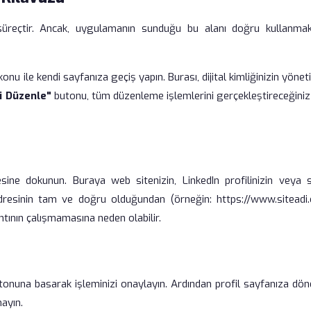
 süreçtir. Ancak, uygulamanın sunduğu bu alanı doğru kullanma
u ile kendi sayfanıza geçiş yapın. Burası, dijital kimliğinizin yöneti
li Düzenle"
butonu, tüm düzenleme işlemlerini gerçekleştireceğiniz
ne dokunun. Buraya web sitenizin, LinkedIn profilinizin veya s
adresinin tam ve doğru olduğundan (örneğin: https://www.siteadi
ntının çalışmamasına neden olabilir.
onuna basarak işleminizi onaylayın. Ardından profil sayfanıza dön
mayın.