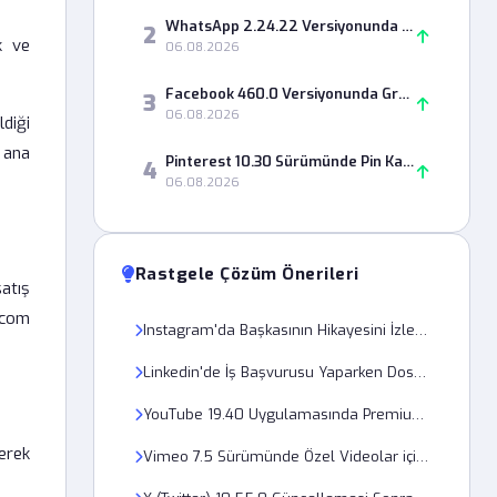
WhatsApp 2.24.22 Versiyonunda Durum Paylaşımı Neden Hata Veriyor?
2
k ve
06.08.2026
Facebook 460.0 Versiyonunda Grup Paylaşımları Neden Görünmüyor?
3
06.08.2026
ldiği
 ana
Pinterest 10.30 Sürümünde Pin Kaydetme Hatası Nasıl Çözülür?
4
06.08.2026
Rastgele Çözüm Önerileri
atış
.com
Instagram'da Başkasının Hikayesini İzlediğim Neden Gizlenmiyor?
Linkedin'de İş Başvurusu Yaparken Dosya Yükleme Hatası Neden Oluşur?
YouTube 19.40 Uygulamasında Premium Videolar Neden Çevrimdışı İzlenmiyor?
erek
Vimeo 7.5 Sürümünde Özel Videolar için Şifre Nasıl Eklenir?