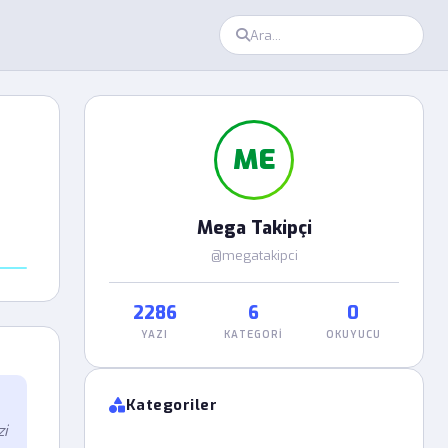
ME
Mega Takipçi
@megatakipci
2286
6
0
YAZI
KATEGORI
OKUYUCU
Kategoriler
zi