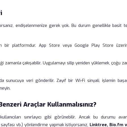
i
rsanız, endişelenmenize gerek yok. Bu durum genellikle basit te
n bir platformdur. App Store veya Google Play Store üzeri
ği zamanla çakışabilir. Uygulamayı silip yeniden yüklemek, çoğu z
a sunucuya veri gönderilir. Zayıf bir Wi-Fi sinyali, işlemin başar
neyin.
 Benzeri Araçlar Kullanmalısınız?
ullanıcıları sınırlayıcı gibi görünebilir. Ancak bu durumu avan
n sayfası vb.) yönlendirme yapmak istiyorsanız,
Linktree, Bio.fm 