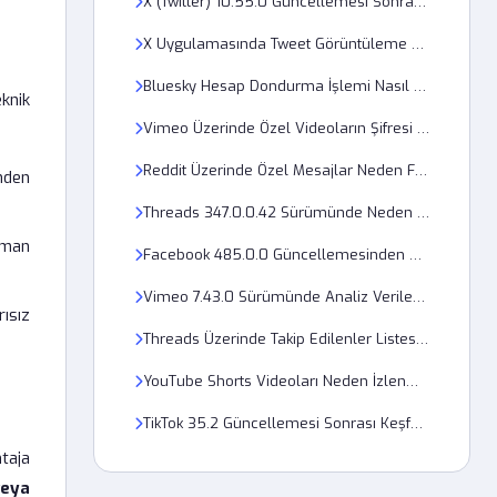
X (Twitter) 10.55.0 Güncellemesi Sonrası Bildirimler Neden Gelmiyor?
X Uygulamasında Tweet Görüntüleme Sayısı Neden Güncellenmiyor?
Bluesky Hesap Dondurma İşlemi Nasıl Yapılır?
knik
Vimeo Üzerinde Özel Videoların Şifresi Neden Geçersiz Görünüyor?
Reddit Üzerinde Özel Mesajlar Neden Filtreye Takılıyor?
nden
Threads 347.0.0.42 Sürümünde Neden Takip İsteği Gitmiyor?
aman
Facebook 485.0.0 Güncellemesinden Sonra Hesap Doğrulama Kodu Neden Gelmiyor?
Vimeo 7.43.0 Sürümünde Analiz Verileri Neden Güncellenmiyor?
ısız
Threads Üzerinde Takip Edilenler Listesi Neden Güncel Görünmüyor?
YouTube Shorts Videoları Neden İzlenme Sayısını Göstermiyor?
TikTok 35.2 Güncellemesi Sonrası Keşfet Akışı Neden Donuyor?
taja
veya