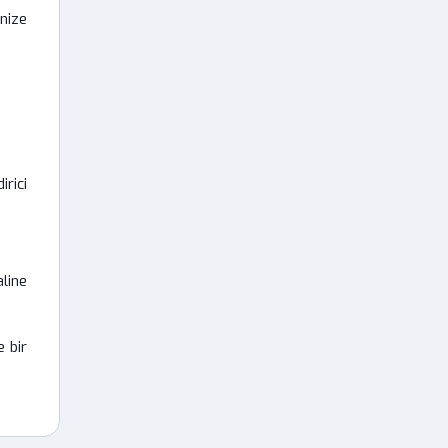
inize
rici
aline
e bir