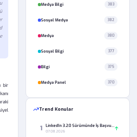
bu
Medya Bilgi
383
ü
er
Sosyal Medya
382
d
Medya
le
380
Sosyal Bilgi
377
Bilgi
375
Medya Panel
370
 bir
mkanı
raki
Trend Konular
siyel
LinkedIn 3.20 Sürümünde İş Başvurusu Bildirimleri Neden Gelmiyor?
1
07.08.2026